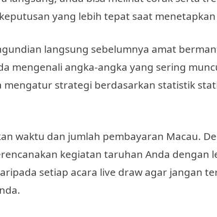
putusan yang lebih tepat saat menetapkan 
 pengundian langsung sebelumnya amat berman
Anda mengenali angka-angka yang sering muncu
a mengatur strategi berdasarkan statistik sta
.
ikan waktu dan jumlah pembayaran Macau. 
encanakan kegiatan taruhan Anda dengan lebi
ripada setiap acara live draw agar jangan te
nda.