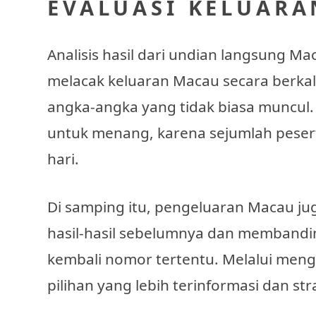
EVALUASI KELUARA
Analisis hasil dari undian langsung 
melacak keluaran Macau secara berka
angka-angka yang tidak biasa muncul.
untuk menang, karena sejumlah pese
hari.
Di samping itu, pengeluaran Macau ju
hasil-hasil sebelumnya dan memband
kembali nomor tertentu. Melalui mengg
pilihan yang lebih terinformasi dan str