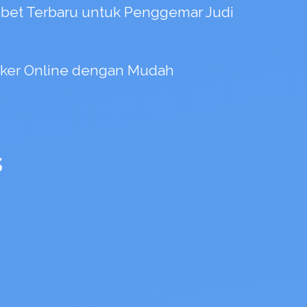
bobet Terbaru untuk Penggemar Judi
oker Online dengan Mudah
S