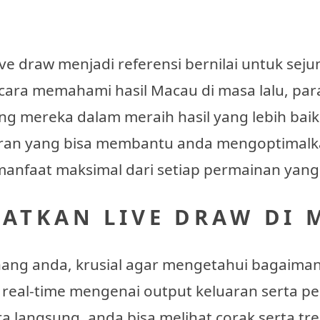
ive draw menjadi referensi bernilai untuk s
ara memahami hasil Macau di masa lalu, para
 mereka dalam meraih hasil yang lebih baik
aran yang bisa membantu anda mengoptimalk
anfaat maksimal dari setiap permainan yang
ATKAN LIVE DRAW DI 
ng anda, krusial agar mengetahui bagaimana
a real-time mengenai output keluaran serta 
angsung, anda bisa melihat corak serta tren y