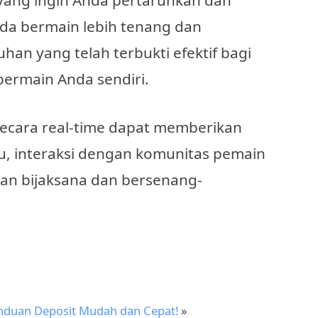
nda bermain lebih tenang dan
an yang telah terbukti efektif bagi
bermain Anda sendiri.
 secara real-time dapat memberikan
u, interaksi dengan komunitas pemain
gan bijaksana dan bersenang-
anduan Deposit Mudah dan Cepat!
»