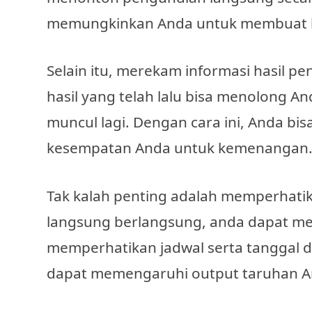
memungkinkan Anda untuk membuat ke
Selain itu, merekam informasi hasil
hasil yang telah lalu bisa menolong 
muncul lagi. Dengan cara ini, Anda bis
kesempatan Anda untuk kemenangan
Tak kalah penting adalah memperhat
langsung berlangsung, anda dapat mer
memperhatikan jadwal serta tanggal da
dapat memengaruhi output taruhan A