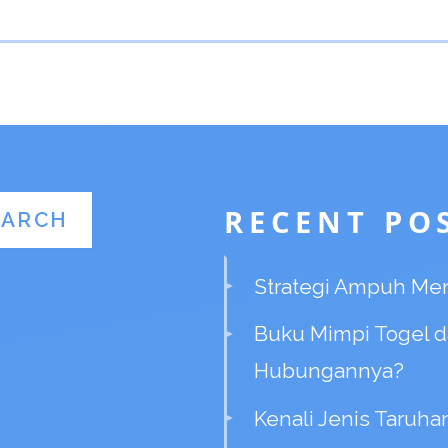
RECENT PO
Strategi Ampuh Me
Buku Mimpi Togel 
Hubungannya?
Kenali Jenis Taruh