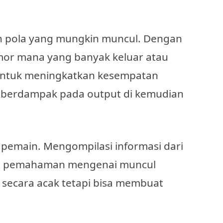
an pola yang mungkin muncul. Dengan
mor mana yang banyak keluar atau
g untuk meningkatkan kesempatan
 berdampak pada output di kemudian
 pemain. Mengompilasi informasi dari
eri pemahaman mengenai muncul
i secara acak tetapi bisa membuat