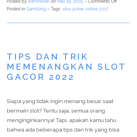
Posted by
adminbren
on
May 19, 2025
–
Comments Off
Posted in
Gambling
– Tags:
situs poker online 2017
TIPS DAN TRIK
MEMENANGKAN SLOT
GACOR 2022
Siapa yang tidak ingin menang besar saat
bermain slot? Tentu saja, semua orang
menginginkannya! Tapi, apakah kamu tahu
bahwa ada beberapa tips dan trik yang bisa