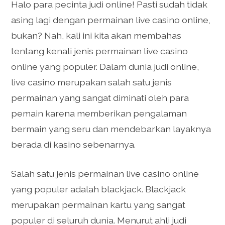
Halo para pecinta judi online! Pasti sudah tidak
asing lagi dengan permainan live casino online,
bukan? Nah, kali ini kita akan membahas
tentang kenali jenis permainan live casino
online yang populer. Dalam dunia judi online,
live casino merupakan salah satu jenis
permainan yang sangat diminati oleh para
pemain karena memberikan pengalaman
bermain yang seru dan mendebarkan layaknya
berada di kasino sebenarnya.
Salah satu jenis permainan live casino online
yang populer adalah blackjack. Blackjack
merupakan permainan kartu yang sangat
populer di seluruh dunia. Menurut ahli judi