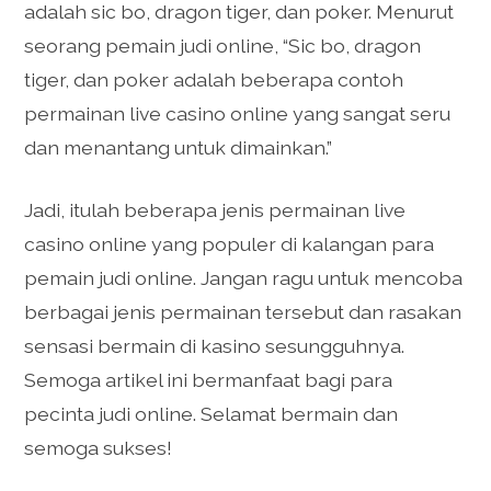
adalah sic bo, dragon tiger, dan poker. Menurut
seorang pemain judi online, “Sic bo, dragon
tiger, dan poker adalah beberapa contoh
permainan live casino online yang sangat seru
dan menantang untuk dimainkan.”
Jadi, itulah beberapa jenis permainan live
casino online yang populer di kalangan para
pemain judi online. Jangan ragu untuk mencoba
berbagai jenis permainan tersebut dan rasakan
sensasi bermain di kasino sesungguhnya.
Semoga artikel ini bermanfaat bagi para
pecinta judi online. Selamat bermain dan
semoga sukses!