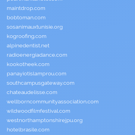
maintdrop.com
bobtoman.com
sosanimauxtunisie.org
kogroofing.com
alpinedentist.net
radioenergiadance.com
kookotheek.com
panayiotislamprou.com
southcampusgateway.com
chateaudelisse.com
wellborncommunityassociation.com
wildwoodfilmfestival.com
westnorthamptonshirejpu.org
hotelbrasile.com