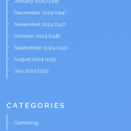
January 2025
(148)
December 2024
(154)
November 2024
(147)
October 2024
(148)
September 2024
(143)
August 2024
(155)
July 2024
(125)
CATEGORIES
Gambling