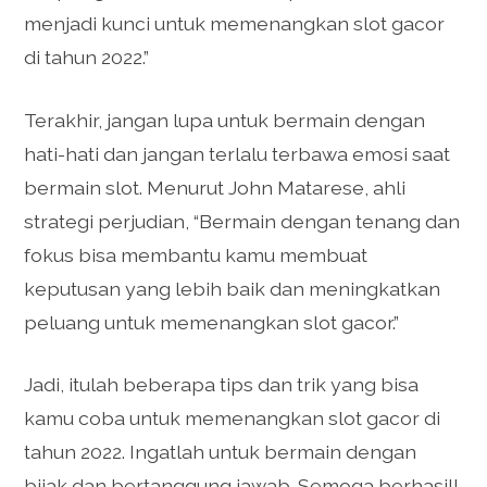
menjadi kunci untuk memenangkan slot gacor
di tahun 2022.”
Terakhir, jangan lupa untuk bermain dengan
hati-hati dan jangan terlalu terbawa emosi saat
bermain slot. Menurut John Matarese, ahli
strategi perjudian, “Bermain dengan tenang dan
fokus bisa membantu kamu membuat
keputusan yang lebih baik dan meningkatkan
peluang untuk memenangkan slot gacor.”
Jadi, itulah beberapa tips dan trik yang bisa
kamu coba untuk memenangkan slot gacor di
tahun 2022. Ingatlah untuk bermain dengan
bijak dan bertanggung jawab. Semoga berhasil!