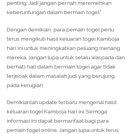
penting. Jadi jangan pernah meremehkan
keberuntungan dalam bermain togel.”
Dengan demikian, para pemain togel perlu
terus mengikuti hasil keluaran togel Kamboja
hari ini untuk meningkatkan peluang menang
mereka. Jangan lupa untuk selalu waspada dan
berhati-hati dalam bermain togel agar tidak
terjebak dalam masalah judi yang berujung
pada kerugian.
Demikianlah update terbaru mengenai hasil
keluaran togel Kamboja hari ini. Semoga
informasi ini dapat bermanfaat bagi para
pemain togel online. Jangan lupa untuk terus