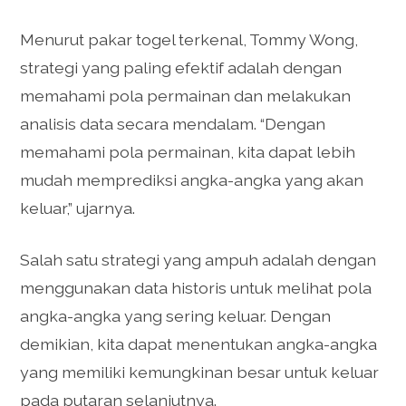
Menurut pakar togel terkenal, Tommy Wong,
strategi yang paling efektif adalah dengan
memahami pola permainan dan melakukan
analisis data secara mendalam. “Dengan
memahami pola permainan, kita dapat lebih
mudah memprediksi angka-angka yang akan
keluar,” ujarnya.
Salah satu strategi yang ampuh adalah dengan
menggunakan data historis untuk melihat pola
angka-angka yang sering keluar. Dengan
demikian, kita dapat menentukan angka-angka
yang memiliki kemungkinan besar untuk keluar
pada putaran selanjutnya.