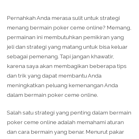
Pernahkah Anda merasa sulit untuk strategi
menang bermain poker ceme online? Memang,
permainan ini membutuhkan pemikiran yang
jeli dan strategi yang matang untuk bisa keluar
sebagai pemenang. Tapi jangan khawatir,
karena saya akan membagikan beberapa tips
dan trik yang dapat membantu Anda
meningkatkan peluang kemenangan Anda
dalam bermain poker ceme online.
Salah satu strategi yang penting dalam bermain
poker ceme online adalah memahami aturan
dan cara bermain yang benar. Menurut pakar