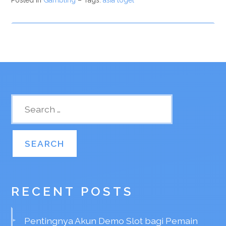
RECENT POSTS
Pentingnya Akun Demo Slot bagi Pemain