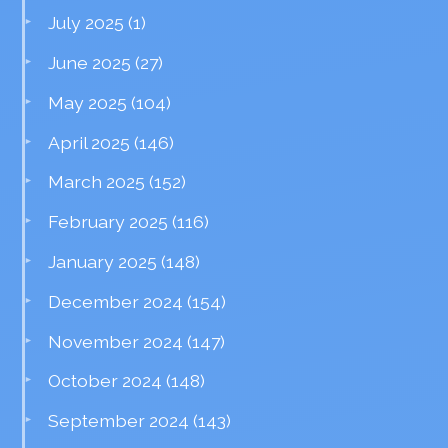
July 2025
(1)
June 2025
(27)
May 2025
(104)
April 2025
(146)
March 2025
(152)
February 2025
(116)
January 2025
(148)
December 2024
(154)
November 2024
(147)
October 2024
(148)
September 2024
(143)