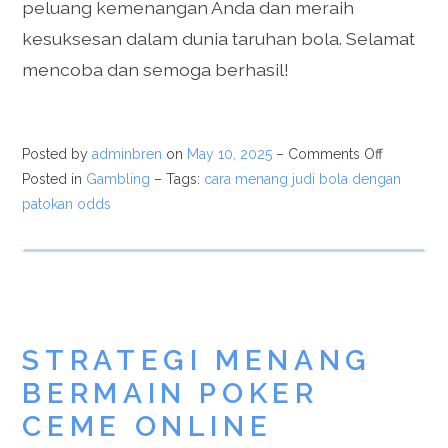
peluang kemenangan Anda dan meraih
kesuksesan dalam dunia taruhan bola. Selamat
mencoba dan semoga berhasil!
Posted by
adminbren
on
May 10, 2025
–
Comments Off
Posted in
Gambling
– Tags:
cara menang judi bola dengan
patokan odds
STRATEGI MENANG
BERMAIN POKER
CEME ONLINE