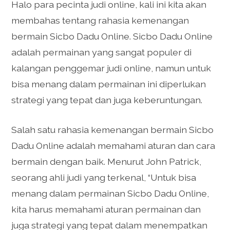
Halo para pecinta judi online, kali ini kita akan
membahas tentang rahasia kemenangan
bermain Sicbo Dadu Online. Sicbo Dadu Online
adalah permainan yang sangat populer di
kalangan penggemar judi online, namun untuk
bisa menang dalam permainan ini diperlukan
strategi yang tepat dan juga keberuntungan.
Salah satu rahasia kemenangan bermain Sicbo
Dadu Online adalah memahami aturan dan cara
bermain dengan baik. Menurut John Patrick,
seorang ahli judi yang terkenal, “Untuk bisa
menang dalam permainan Sicbo Dadu Online,
kita harus memahami aturan permainan dan
juga strategi yang tepat dalam menempatkan