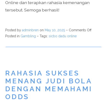
Online dan terapkan rahasia kemenangan
tersebut. Semoga berhasil!
Posted by
adminbren
on
May 10, 2025
–
Comments Off
Posted in
Gambling
– Tags:
sicbo dadu online
RAHASIA SUKSES
MENANG JUDI BOLA
DENGAN MEMAHAMI
ODDS