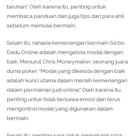
taruhan.” Oleh karena itu, penting untuk
membaca panduan dan juga tips dari para ahli
sebelum memulai bermain.
Selain itu, rahasia kemenangan bermain Sicbo
Dadu Online adalah mengelola modal dengan
baik. Menurut Chris Moneymaker, seorang juara
dunia poker, “Modal yang dikelola dengan baik
adalah kunci utama dalam meraih kemenangan
dalam permainan judi online.” Oleh karena itu,
penting untuk tidak terbawa emosi dan terus
mengontrol modal yang digunakan dalam
bermain.
Selain itu, penting juga untuk memahami pola