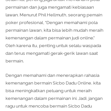
permainan dan juga mengamati kebiasaan
lawan. Menurut Phil Hellmuth, seorang pemain
poker profesional, “Dengan memahami pola
permainan lawan, kita bisa lebih mudah meraih
kemenangan dalam permainan judi online.”
Oleh karena itu, penting untuk selalu waspada
dan terus mengamati gerak-gerik lawan saat
bermain.
Dengan memahami dan menerapkan rahasia
kemenangan bermain Sicbo Dadu Online, kita
bisa meningkatkan peluang untuk meraih
kemenangan dalam permainan ini. Jadi, jangan
ragu untuk mencoba bermain Sicbo Dadu