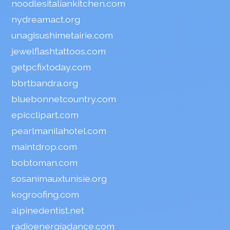
noodlesitaliankitchen.com
nydreamact.org
unagisushimetairie.com
jewelflashtattoos.com
getpcfixtoday.com
bbrtbandra.org
bluebonnetcountry.com
epicclipart.com
pearlmanilahotel.com
maintdrop.com
bobtoman.com
sosanimauxtunisie.org
kogroofing.com
alpinedentist.net
radioenergiadance.com