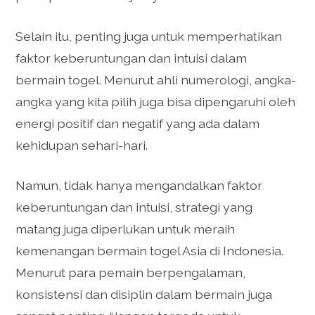
Selain itu, penting juga untuk memperhatikan
faktor keberuntungan dan intuisi dalam
bermain togel. Menurut ahli numerologi, angka-
angka yang kita pilih juga bisa dipengaruhi oleh
energi positif dan negatif yang ada dalam
kehidupan sehari-hari.
Namun, tidak hanya mengandalkan faktor
keberuntungan dan intuisi, strategi yang
matang juga diperlukan untuk meraih
kemenangan bermain togel Asia di Indonesia.
Menurut para pemain berpengalaman,
konsistensi dan disiplin dalam bermain juga