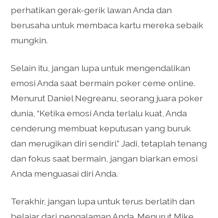
perhatikan gerak-gerik lawan Anda dan
berusaha untuk membaca kartu mereka sebaik
mungkin.
Selain itu, jangan lupa untuk mengendalikan
emosi Anda saat bermain poker ceme online.
Menurut Daniel Negreanu, seorang juara poker
dunia, “Ketika emosi Anda terlalu kuat, Anda
cenderung membuat keputusan yang buruk
dan merugikan diri sendiri.” Jadi, tetaplah tenang
dan fokus saat bermain, jangan biarkan emosi
Anda menguasai diri Anda.
Terakhir, jangan lupa untuk terus berlatih dan
belajar dari pengalaman Anda. Menurut Mike