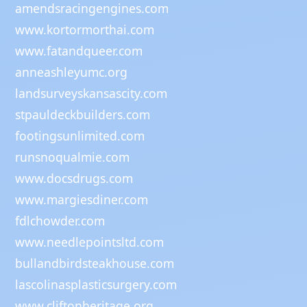
amendsracingengines.com
www.kortormorthai.com
www.fatandqueer.com
anneashleyumc.org
landsurveyskansascity.com
stpauldeckbuilders.com
footingsunlimited.com
runsnoqualmie.com
www.docsdrugs.com
www.margiesdiner.com
fdlchowder.com
www.needlepointsltd.com
bullandbirdsteakhouse.com
lascolinasplasticsurgery.com
www.cliftonheritage.org