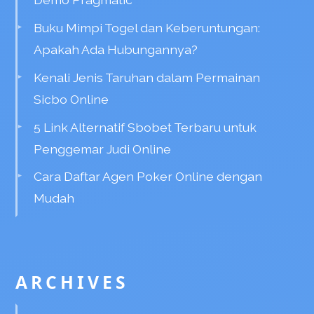
Buku Mimpi Togel dan Keberuntungan:
Apakah Ada Hubungannya?
Kenali Jenis Taruhan dalam Permainan
Sicbo Online
5 Link Alternatif Sbobet Terbaru untuk
Penggemar Judi Online
Cara Daftar Agen Poker Online dengan
Mudah
ARCHIVES