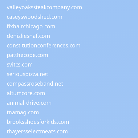
valleyoakssteakcompany.com
caseyswoodshed.com
fixhairchicago.com
denizliesnaf.com
constitutionconferences.com
patthecope.com
svitcs.com
seriouspizza.net
compassroseband.net
altumcore.com
animal-drive.com
tnamag.com
brooksshoesforkids.com
thayersselectmeats.com