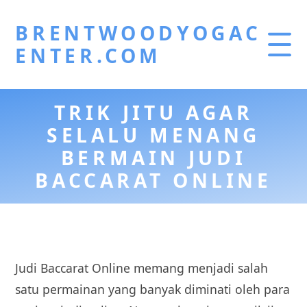
BRENTWOODYOGAC
ENTER.COM
TRIK JITU AGAR
SELALU MENANG
BERMAIN JUDI
BACCARAT ONLINE
Judi Baccarat Online memang menjadi salah
satu permainan yang banyak diminati oleh para