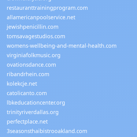
restauranttrainingprogram.com
allamericanpoolservice.net
jewishpenicillin.com
tomsavagestudios.com
womens-wellbeing-and-mental-health.com
virginiafolkmusic.org
ovationsdance.com
ribandrhein.com
kolekcje.net
catolicanto.com
lbkeducationcenter.org
trinityriverdallas.org
perfectplace.net
3seasonsthaibistrooakland.com