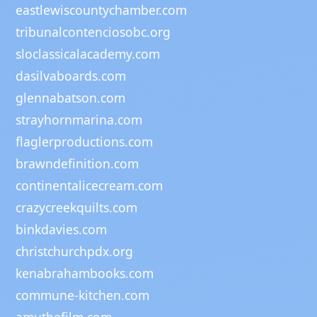
eastlewiscountychamber.com
tribunalcontenciosobc.org
sloclassicalacademy.com
dasilvaboards.com
glennabatson.com
strayhornmarina.com
flaglerproductions.com
brawndefinition.com
continentalicecream.com
crazycreekquilts.com
binkdavies.com
christchurchpdx.org
kenabrahambooks.com
commune-kitchen.com
amuthefilm.com