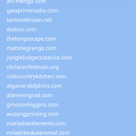
art-mengo.com
gaiaprimeradio.com
tammiebrown.net
dutonc.com
thelongescape.com
mattolegrange.com
junglelodgecostarica.com
christianfestivals.org
visitcountrykitchen.com
algarve-dolphins.com
alanveingrad.com
ginosonhiggins.com
wutungprinting.com
maritalsettlements.com
milwbikeskaterental.com