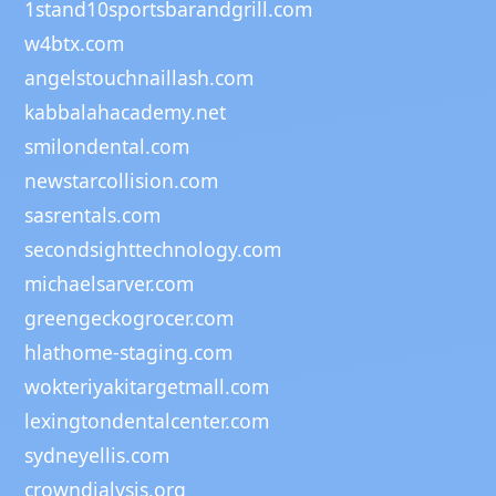
1stand10sportsbarandgrill.com
w4btx.com
angelstouchnaillash.com
kabbalahacademy.net
smilondental.com
newstarcollision.com
sasrentals.com
secondsighttechnology.com
michaelsarver.com
greengeckogrocer.com
hlathome-staging.com
wokteriyakitargetmall.com
lexingtondentalcenter.com
sydneyellis.com
crowndialysis.org