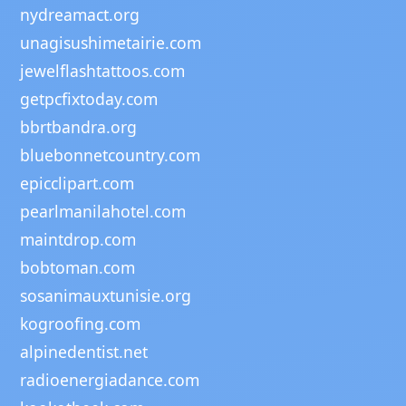
nydreamact.org
unagisushimetairie.com
jewelflashtattoos.com
getpcfixtoday.com
bbrtbandra.org
bluebonnetcountry.com
epicclipart.com
pearlmanilahotel.com
maintdrop.com
bobtoman.com
sosanimauxtunisie.org
kogroofing.com
alpinedentist.net
radioenergiadance.com