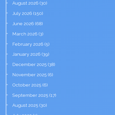
August 2026
(30)
July 2026
(150)
June 2026
(68)
March 2026
(3)
February 2026
(5)
January 2026
(39)
December 2025
(38)
November 2025
(6)
October 2025
(6)
September 2025
(17)
August 2025
(30)