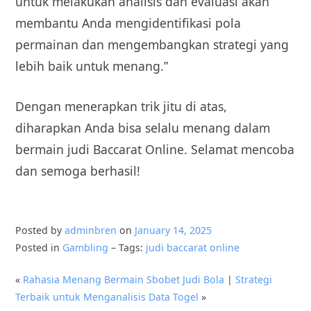
untuk melakukan analisis dan evaluasi akan
membantu Anda mengidentifikasi pola
permainan dan mengembangkan strategi yang
lebih baik untuk menang.”
Dengan menerapkan trik jitu di atas,
diharapkan Anda bisa selalu menang dalam
bermain judi Baccarat Online. Selamat mencoba
dan semoga berhasil!
Posted by
adminbren
on
January 14, 2025
Posted in
Gambling
– Tags:
judi baccarat online
«
Rahasia Menang Bermain Sbobet Judi Bola
|
Strategi
Terbaik untuk Menganalisis Data Togel
»