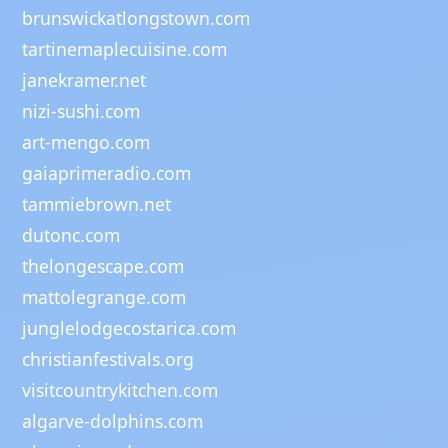
brunswickatlongstown.com
tartinemaplecuisine.com
janekramer.net
nizi-sushi.com
art-mengo.com
gaiaprimeradio.com
tammiebrown.net
dutonc.com
thelongescape.com
mattolegrange.com
junglelodgecostarica.com
christianfestivals.org
visitcountrykitchen.com
algarve-dolphins.com