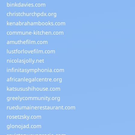
binkdavies.com
christchurchpdx.org
kenabrahambooks.com
commune-kitchen.com
amuthefilm.com
lustforlovefilm.com
nicolasjolly.net
infinitasymphonia.com
africanlegalcentre.org
katsusushihouse.com
greelycommunity.org
ruedumainerestaurant.com
rosetzsky.com
glonojad.com