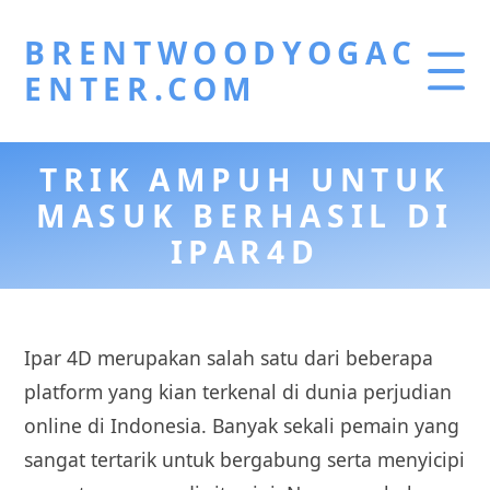
BRENTWOODYOGAC
ENTER.COM
TRIK AMPUH UNTUK
MASUK BERHASIL DI
IPAR4D
Ipar 4D merupakan salah satu dari beberapa
platform yang kian terkenal di dunia perjudian
online di Indonesia. Banyak sekali pemain yang
sangat tertarik untuk bergabung serta menyicipi