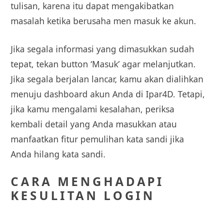
tulisan, karena itu dapat mengakibatkan
masalah ketika berusaha men masuk ke akun.
Jika segala informasi yang dimasukkan sudah
tepat, tekan button ‘Masuk’ agar melanjutkan.
Jika segala berjalan lancar, kamu akan dialihkan
menuju dashboard akun Anda di Ipar4D. Tetapi,
jika kamu mengalami kesalahan, periksa
kembali detail yang Anda masukkan atau
manfaatkan fitur pemulihan kata sandi jika
Anda hilang kata sandi.
CARA MENGHADAPI
KESULITAN LOGIN