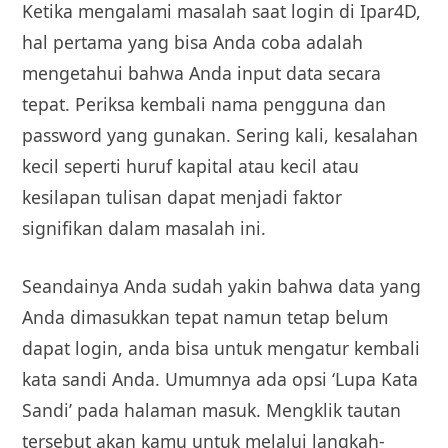
Ketika mengalami masalah saat login di Ipar4D,
hal pertama yang bisa Anda coba adalah
mengetahui bahwa Anda input data secara
tepat. Periksa kembali nama pengguna dan
password yang gunakan. Sering kali, kesalahan
kecil seperti huruf kapital atau kecil atau
kesilapan tulisan dapat menjadi faktor
signifikan dalam masalah ini.
Seandainya Anda sudah yakin bahwa data yang
Anda dimasukkan tepat namun tetap belum
dapat login, anda bisa untuk mengatur kembali
kata sandi Anda. Umumnya ada opsi ‘Lupa Kata
Sandi’ pada halaman masuk. Mengklik tautan
tersebut akan kamu untuk melalui langkah-