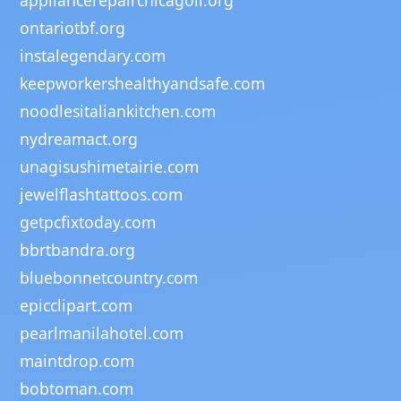
appliancerepairchicagoil.org
ontariotbf.org
instalegendary.com
keepworkershealthyandsafe.com
noodlesitaliankitchen.com
nydreamact.org
unagisushimetairie.com
jewelflashtattoos.com
getpcfixtoday.com
bbrtbandra.org
bluebonnetcountry.com
epicclipart.com
pearlmanilahotel.com
maintdrop.com
bobtoman.com