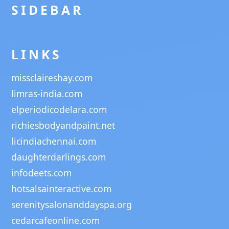
SIDEBAR
LINKS
missclaireshay.com
limras-india.com
elperiodicodelara.com
richiesbodyandpaint.net
licindiachennai.com
daughterdarlings.com
infodeets.com
hotsalsainteractive.com
serenitysalonanddayspa.org
cedarcafeonline.com