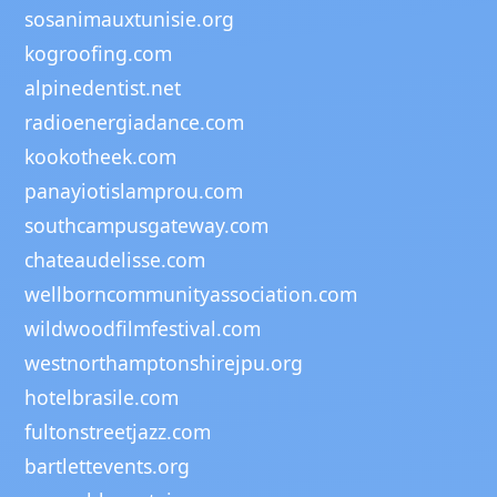
sosanimauxtunisie.org
kogroofing.com
alpinedentist.net
radioenergiadance.com
kookotheek.com
panayiotislamprou.com
southcampusgateway.com
chateaudelisse.com
wellborncommunityassociation.com
wildwoodfilmfestival.com
westnorthamptonshirejpu.org
hotelbrasile.com
fultonstreetjazz.com
bartlettevents.org