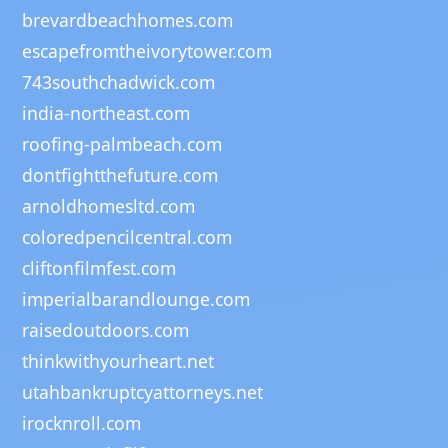
brevardbeachhomes.com
escapefromtheivorytower.com
743southchadwick.com
india-northeast.com
roofing-palmbeach.com
dontfightthefuture.com
arnoldhomesltd.com
coloredpencilcentral.com
cliftonfilmfest.com
imperialbarandlounge.com
raisedoutdoors.com
thinkwithyourheart.net
utahbankruptcyattorneys.net
irocknroll.com