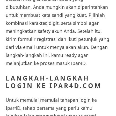
dibutuhkan, Anda mungkin akan diperintahkan
untuk membuat kata sandi yang kuat. Pilihlah
kombinasi karakter, digit, serta simbol agar
meningkatkan safety akun Anda. Setelah itu,
kirim formulir registrasi dan ikuti petunjuk yang
dari via email untuk menyalakan akun. Dengan
langkah-langkah ini, kamu ready agar
melanjutkan ke proses masuk Ipar4D.
LANGKAH-LANGKAH
LOGIN KE IPAR4D.COM
Untuk memulai memulai tahapan login ke
Ipar4D, tahap pertama yang perlu kamu
lakukan ialah mengunjungi website resmi