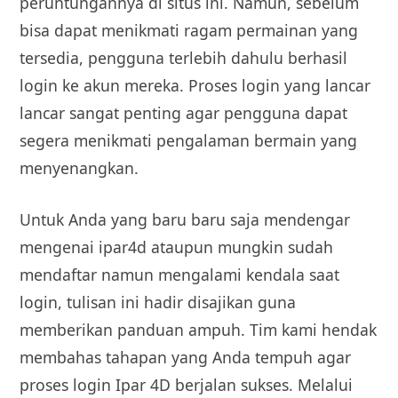
peruntungannya di situs ini. Namun, sebelum
bisa dapat menikmati ragam permainan yang
tersedia, pengguna terlebih dahulu berhasil
login ke akun mereka. Proses login yang lancar
lancar sangat penting agar pengguna dapat
segera menikmati pengalaman bermain yang
menyenangkan.
Untuk Anda yang baru baru saja mendengar
mengenai ipar4d ataupun mungkin sudah
mendaftar namun mengalami kendala saat
login, tulisan ini hadir disajikan guna
memberikan panduan ampuh. Tim kami hendak
membahas tahapan yang Anda tempuh agar
proses login Ipar 4D berjalan sukses. Melalui