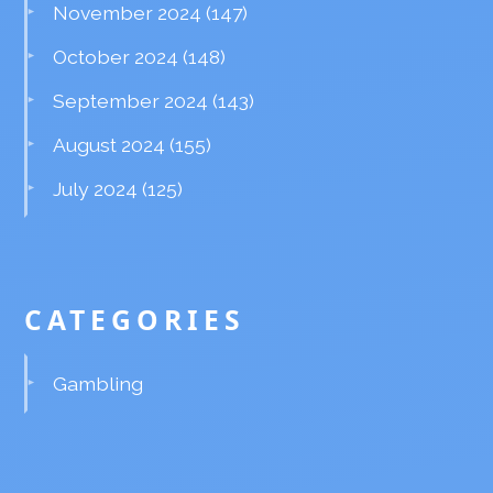
November 2024
(147)
October 2024
(148)
September 2024
(143)
August 2024
(155)
July 2024
(125)
CATEGORIES
Gambling