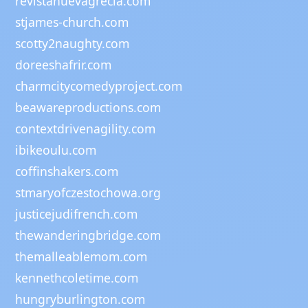
revistanuevagrecia.com
stjames-church.com
scotty2naughty.com
doreeshafrir.com
charmcitycomedyproject.com
beawareproductions.com
contextdrivenagility.com
ibikeoulu.com
coffinshakers.com
stmaryofczestochowa.org
justicejudifrench.com
thewanderingbridge.com
themalleablemom.com
kennethcoletime.com
hungryburlington.com