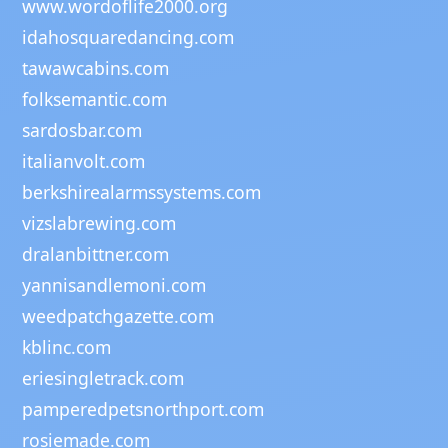
www.wordoflife2000.org
idahosquaredancing.com
tawawcabins.com
folksemantic.com
sardosbar.com
italianvolt.com
berkshirealarmssystems.com
vizslabrewing.com
dralanbittner.com
yannisandlemoni.com
weedpatchgazette.com
kblinc.com
eriesingletrack.com
pamperedpetsnorthport.com
rosiemade.com