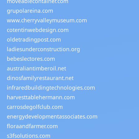
moveablecontainer.com
grupolareina.com
www.cherryvalleymuseum.com
cotentinwebdesign.com
oldetradingpost.com
ladiesunderconstruction.org
bebeslectores.com
australiantimberoil.net
dinosfamilyrestaurant.net
infraredbuildingtechnologies.com
harvesttablehermann.com
carrosdegolfclub.com
energydevelopmentassociates.com
floraandfarmer.com
s3fsolutions.com