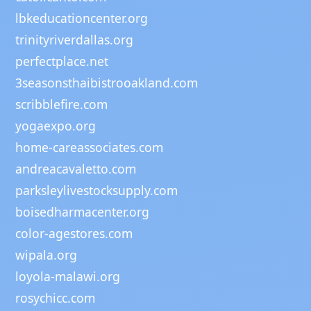
lbkeducationcenter.org
trinityriverdallas.org
perfectplace.net
3seasonsthaibistrooakland.com
scribblefire.com
yogaexpo.org
home-careassociates.com
andreacavaletto.com
parksleylivestocksupply.com
boisedharmacenter.org
color-agestores.com
wipala.org
loyola-malawi.org
rosychicc.com