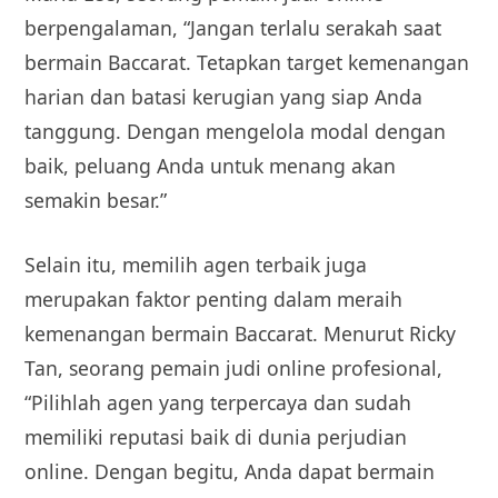
berpengalaman, “Jangan terlalu serakah saat
bermain Baccarat. Tetapkan target kemenangan
harian dan batasi kerugian yang siap Anda
tanggung. Dengan mengelola modal dengan
baik, peluang Anda untuk menang akan
semakin besar.”
Selain itu, memilih agen terbaik juga
merupakan faktor penting dalam meraih
kemenangan bermain Baccarat. Menurut Ricky
Tan, seorang pemain judi online profesional,
“Pilihlah agen yang terpercaya dan sudah
memiliki reputasi baik di dunia perjudian
online. Dengan begitu, Anda dapat bermain