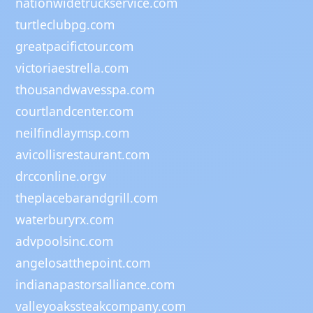
nationwidetruckservice.com
turtleclubpg.com
greatpacifictour.com
victoriaestrella.com
thousandwavesspa.com
courtlandcenter.com
neilfindlaymsp.com
avicollisrestaurant.com
drcconline.org
v
theplacebarandgrill.com
waterburyrx.com
advpoolsinc.com
angelosatthepoint.com
indianapastorsalliance.com
valleyoakssteakcompany.com