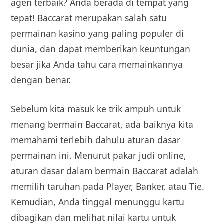
agen terbaik? Anda berada di tempat yang
tepat! Baccarat merupakan salah satu
permainan kasino yang paling populer di
dunia, dan dapat memberikan keuntungan
besar jika Anda tahu cara memainkannya
dengan benar.
Sebelum kita masuk ke trik ampuh untuk
menang bermain Baccarat, ada baiknya kita
memahami terlebih dahulu aturan dasar
permainan ini. Menurut pakar judi online,
aturan dasar dalam bermain Baccarat adalah
memilih taruhan pada Player, Banker, atau Tie.
Kemudian, Anda tinggal menunggu kartu
dibagikan dan melihat nilai kartu untuk