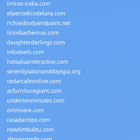
limras-india.com
elperiodicodelara.com
richiesbodyandpaint.net
licindiachennai.com
daughterdarlings.com
infodeets.com
hotsalsainteractive.com
serenitysalonanddayspa.org
cedarcafeonline.com
acfurnituregiant.com
undertenminutes.com
omnivere.com
rasadantips.com
newtimbuktu.com
altronicsmfg.com