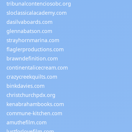
tribunalcontenciosobc.org
sloclassicalacademy.com
dasilvaboards.com
glennabatson.com
strayhornmarina.com
flaglerproductions.com
brawndefinition.com
continentalicecream.com
crazycreekquilts.com
binkdavies.com
christchurchpdx.org
kenabrahambooks.com
commune-kitchen.com
amuthefilm.com
lustforlovefilm.com