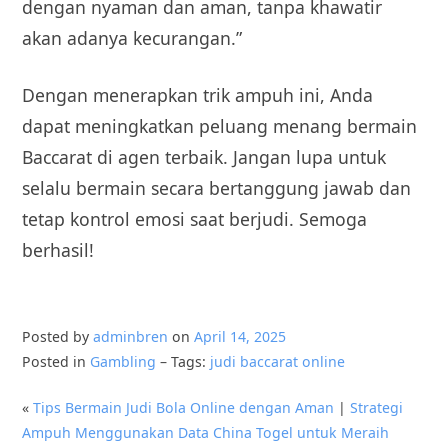
dengan nyaman dan aman, tanpa khawatir
akan adanya kecurangan.”
Dengan menerapkan trik ampuh ini, Anda
dapat meningkatkan peluang menang bermain
Baccarat di agen terbaik. Jangan lupa untuk
selalu bermain secara bertanggung jawab dan
tetap kontrol emosi saat berjudi. Semoga
berhasil!
Posted by
adminbren
on
April 14, 2025
Posted in
Gambling
– Tags:
judi baccarat online
«
Tips Bermain Judi Bola Online dengan Aman
|
Strategi
Ampuh Menggunakan Data China Togel untuk Meraih