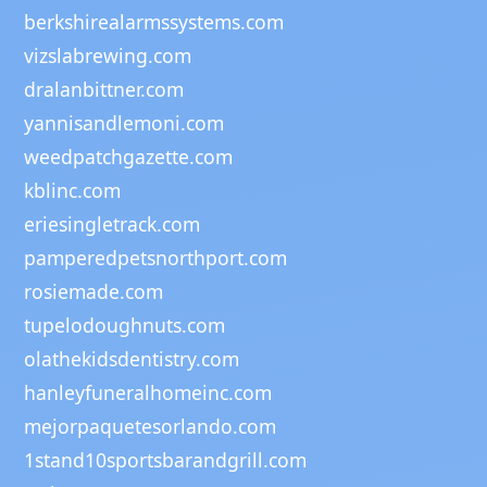
berkshirealarmssystems.com
vizslabrewing.com
dralanbittner.com
yannisandlemoni.com
weedpatchgazette.com
kblinc.com
eriesingletrack.com
pamperedpetsnorthport.com
rosiemade.com
tupelodoughnuts.com
olathekidsdentistry.com
hanleyfuneralhomeinc.com
mejorpaquetesorlando.com
1stand10sportsbarandgrill.com