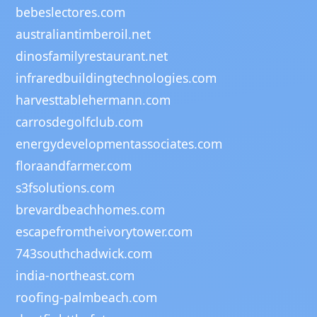
bebeslectores.com
australiantimberoil.net
dinosfamilyrestaurant.net
infraredbuildingtechnologies.com
harvesttablehermann.com
carrosdegolfclub.com
energydevelopmentassociates.com
floraandfarmer.com
s3fsolutions.com
brevardbeachhomes.com
escapefromtheivorytower.com
743southchadwick.com
india-northeast.com
roofing-palmbeach.com