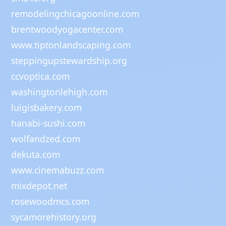
remodelingchicagoonline.com
brentwoodyogacenter.com
www.tiptonlandscaping.com
steppingupstewardship.org
ccvoptica.com
washingtonlehigh.com
luigisbakery.com
hanabi-sushi.com
wolfandzed.com
dekuta.com
www.cinemabuzz.com
mixdepot.net
rosewoodmcs.com
sycamorehistory.org