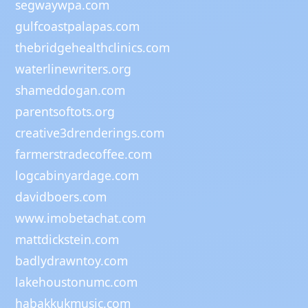
segwaywpa.com
gulfcoastpalapas.com
thebridgehealthclinics.com
waterlinewriters.org
shameddogan.com
parentsoftots.org
creative3drenderings.com
farmerstradecoffee.com
logcabinyardage.com
davidboers.com
www.imobetachat.com
mattdickstein.com
badlydrawntoy.com
lakehoustonumc.com
habakkukmusic.com