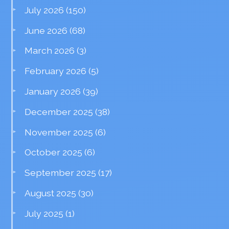
July 2026
(150)
June 2026
(68)
March 2026
(3)
February 2026
(5)
January 2026
(39)
December 2025
(38)
November 2025
(6)
October 2025
(6)
September 2025
(17)
August 2025
(30)
July 2025
(1)