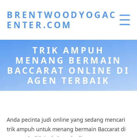
BRENTWOODYOGAC
ENTER.COM
TRIK AMPUH
MENANG BERMAIN
BACCARAT ONLINE DI
AGEN TERBAIK
Anda pecinta judi online yang sedang mencari
trik ampuh untuk menang bermain Baccarat di