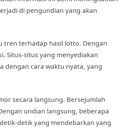
rjadi di pengundian yang akan
 tren terhadap hasil lotto. Dengan
si. Situs-situs yang menyediakan
 dengan cara waktu nyata, yang
mor secara langsung. Bersejumlah
. Dengan undian langsung, beberapa
 detik-detik yang mendebarkan yang