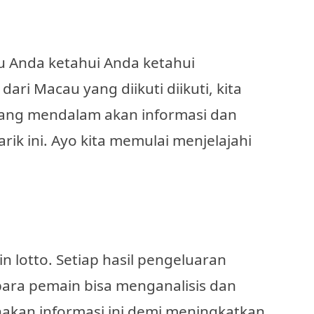
u Anda ketahui Anda ketahui
ri Macau yang diikuti diikuti, kita
ang mendalam akan informasi dan
rik ini. Ayo kita memulai menjelajahi
 lotto. Setiap hasil pengeluaran
ara pemain bisa menganalisis dan
kan informasi ini demi meningkatkan