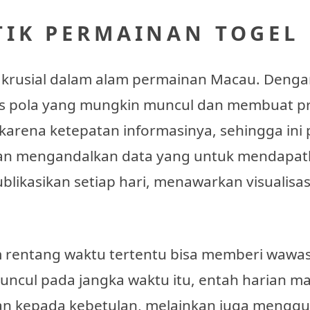
STIK PERMAINAN TOGEL
an krusial dalam alam permainan Macau. Denga
is pola yang mungkin muncul dan membuat pre
l karena ketepatan informasinya, sehingga i
an mengandalkan data yang untuk mendapatk
ublikasikan setiap hari, menawarkan visualisa
m rentang waktu tertentu bisa memberi wawa
ncul pada jangka waktu itu, entah harian m
 kepada kebetulan, melainkan juga menggunaka