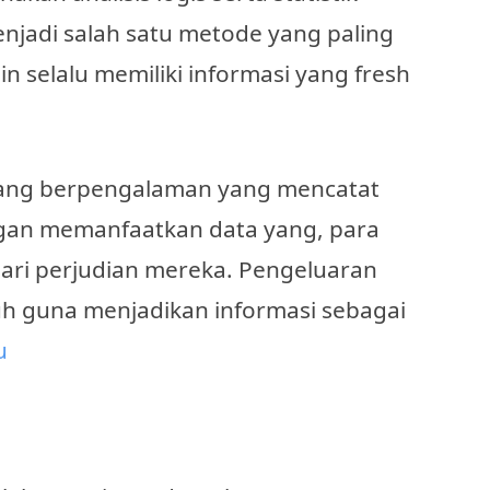
njadi salah satu metode yang paling
 selalu memiliki informasi yang fresh
 yang berpengalaman yang mencatat
ngan memanfaatkan data yang, para
ri perjudian mereka. Pengeluaran
h guna menjadikan informasi sebagai
u