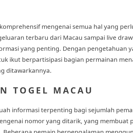
 komprehensif mengenai semua hal yang perl
luaran terbaru dari Macau sampai live draw da
rmasi yang penting. Dengan pengetahuan y
ntuk ikut berpartisipasi bagian permainan mena
ng ditawarkannya.
AN TOGEL MACAU
h informasi terpenting bagi sejumlah pemain
engenai nomor yang ditarik, yang membuat p
. Beberapa pemain berpengalaman mengguna