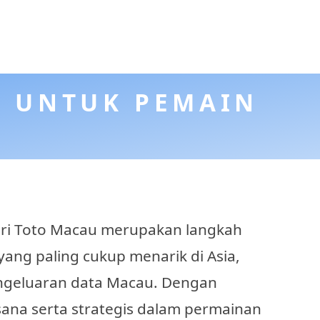
P UNTUK PEMAIN
ri Toto Macau merupakan langkah
yang paling cukup menarik di Asia,
engeluaran data Macau. Dengan
ksana serta strategis dalam permainan