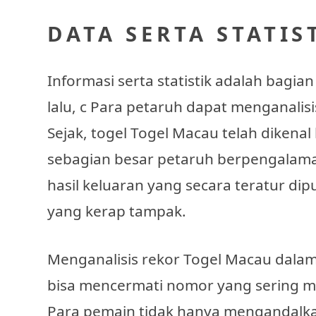
DATA SERTA STATI
Informasi serta statistik adalah bagi
lalu, c Para petaruh dapat menganalis
Sejak, togel Togel Macau telah dikena
sebagian besar petaruh berpengalam
hasil keluaran yang secara teratur dip
yang kerap tampak.
Menganalisis rekor Togel Macau dala
bisa mencermati nomor yang sering mu
Para pemain tidak hanya mengandalkan