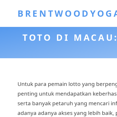
BRENTWOODYOG
TOTO DI MACAU
Untuk para pemain lotto yang berp
penting untuk mendapatkan keberhasila
serta banyak petaruh yang mencari in
adanya adanya akses yang lebih baik, 