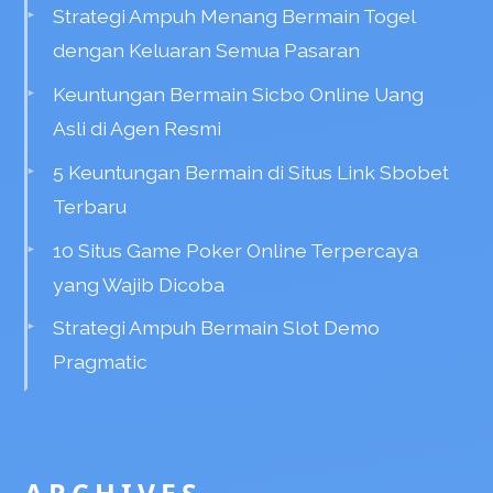
Strategi Ampuh Menang Bermain Togel
dengan Keluaran Semua Pasaran
Keuntungan Bermain Sicbo Online Uang
Asli di Agen Resmi
5 Keuntungan Bermain di Situs Link Sbobet
Terbaru
10 Situs Game Poker Online Terpercaya
yang Wajib Dicoba
Strategi Ampuh Bermain Slot Demo
Pragmatic