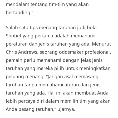
mendalam tentang tim-tim yang akan
bertanding.”
Salah satu tips menang taruhan judi bola
Sbobet yang pertama adalah memahami
peraturan dan jenis taruhan yang ada. Menurut
Chris Andrews, seorang oddsmaker profesional,
pemain perlu memahami dengan jelas jenis
taruhan yang mereka pilih untuk meningkatkan
peluang menang. “Jangan asal memasang
taruhan tanpa memahami aturan dan jenis
taruhan yang ada. Hal ini akan membuat Anda
lebih percaya diri dalam memilih tim yang akan
Anda pasang taruhan,” ujarnya.