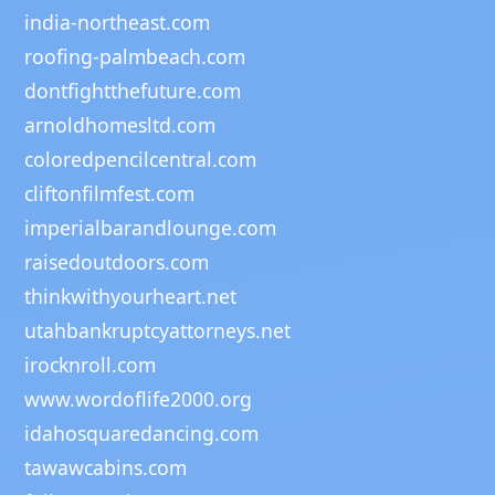
india-northeast.com
roofing-palmbeach.com
dontfightthefuture.com
arnoldhomesltd.com
coloredpencilcentral.com
cliftonfilmfest.com
imperialbarandlounge.com
raisedoutdoors.com
thinkwithyourheart.net
utahbankruptcyattorneys.net
irocknroll.com
www.wordoflife2000.org
idahosquaredancing.com
tawawcabins.com