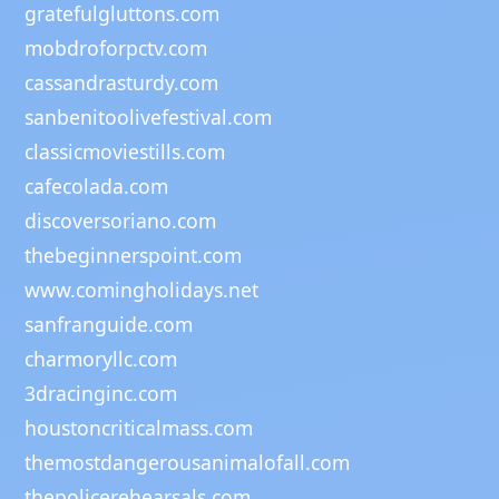
gratefulgluttons.com
mobdroforpctv.com
cassandrasturdy.com
sanbenitoolivefestival.com
classicmoviestills.com
cafecolada.com
discoversoriano.com
thebeginnerspoint.com
www.comingholidays.net
sanfranguide.com
charmoryllc.com
3dracinginc.com
houstoncriticalmass.com
themostdangerousanimalofall.com
thepolicerehearsals.com