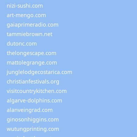
nizi-sushi.com
art-mengo.com
gaiaprimeradio.com
tammiebrown.net
dutonc.com
thelongescape.com
mattolegrange.com
junglelodgecostarica.com
christianfestivals.org
visitcountrykitchen.com
algarve-dolphins.com
alanveingrad.com
ginosonhiggins.com
wutungprinting.com