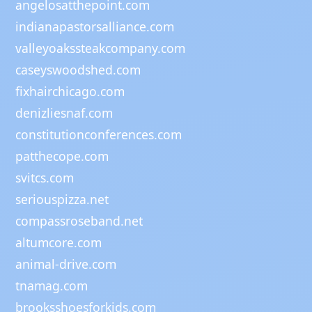
angelosatthepoint.com
indianapastorsalliance.com
valleyoakssteakcompany.com
caseyswoodshed.com
fixhairchicago.com
denizliesnaf.com
constitutionconferences.com
patthecope.com
svitcs.com
seriouspizza.net
compassroseband.net
altumcore.com
animal-drive.com
tnamag.com
brooksshoesforkids.com