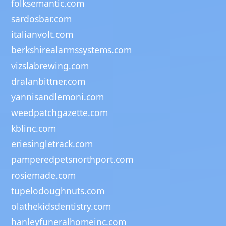
folksemantic.com
sardosbar.com
italianvolt.com
berkshirealarmssystems.com
vizslabrewing.com
dralanbittner.com
yannisandlemoni.com
weedpatchgazette.com
kblinc.com
eriesingletrack.com
pamperedpetsnorthport.com
rosiemade.com
tupelodoughnuts.com
olathekidsdentistry.com
hanleyfuneralhomeinc.com