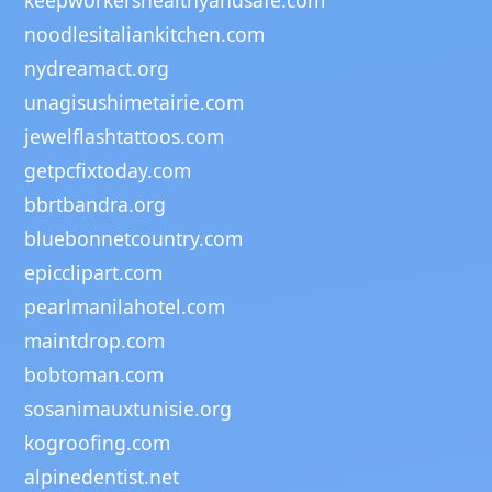
noodlesitaliankitchen.com
nydreamact.org
unagisushimetairie.com
jewelflashtattoos.com
getpcfixtoday.com
bbrtbandra.org
bluebonnetcountry.com
epicclipart.com
pearlmanilahotel.com
maintdrop.com
bobtoman.com
sosanimauxtunisie.org
kogroofing.com
alpinedentist.net