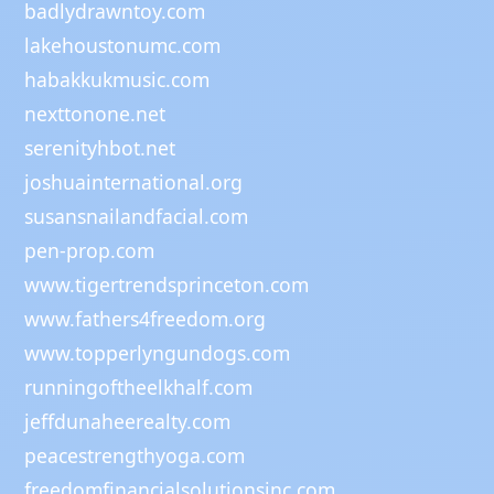
badlydrawntoy.com
lakehoustonumc.com
habakkukmusic.com
nexttonone.net
serenityhbot.net
joshuainternational.org
susansnailandfacial.com
pen-prop.com
www.tigertrendsprinceton.com
www.fathers4freedom.org
www.topperlyngundogs.com
runningoftheelkhalf.com
jeffdunaheerealty.com
peacestrengthyoga.com
freedomfinancialsolutionsinc.com