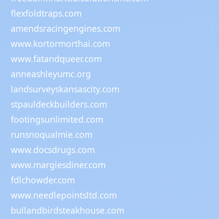
flexfoldtraps.com
amendsracingengines.com
www.kortormorthai.com
www.fatandqueer.com
anneashleyumc.org
landsurveyskansascity.com
stpauldeckbuilders.com
footingsunlimited.com
runsnoqualmie.com
www.docsdrugs.com
www.margiesdiner.com
fdlchowder.com
www.needlepointsltd.com
bullandbirdsteakhouse.com