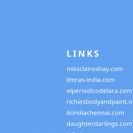
LINKS
missclaireshay.com
limras-india.com
elperiodicodelara.com
richiesbodyandpaint.n
licindiachennai.com
daughterdarlings.com