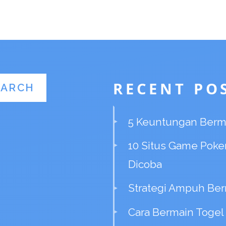
RECENT PO
5 Keuntungan Berma
10 Situs Game Poke
Dicoba
Strategi Ampuh Ber
Cara Bermain Togel