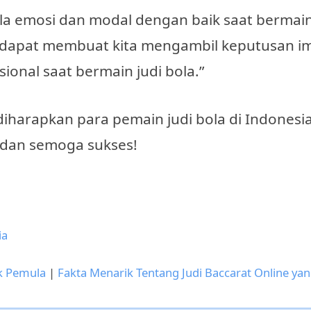
ola emosi dan modal dengan baik saat bermain
ol dapat membuat kita mengambil keputusan i
sional saat bermain judi bola.”
diharapkan para pemain judi bola di Indones
a dan semoga sukses!
ia
uk Pemula
|
Fakta Menarik Tentang Judi Baccarat Online yan