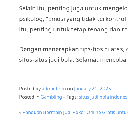
Selain itu, penting juga untuk mengel
psikolog, “Emosi yang tidak terkontr
itu, penting untuk tetap tenang dan ra
Dengan menerapkan tips-tips di atas, 
situs-situs judi bola. Selamat mencob
Posted by
adminbren
on
January 21, 2025
Posted in
Gambling
– Tags:
situs judi bola indones
«
Panduan Bermain Judi Poker Online Gratis unt