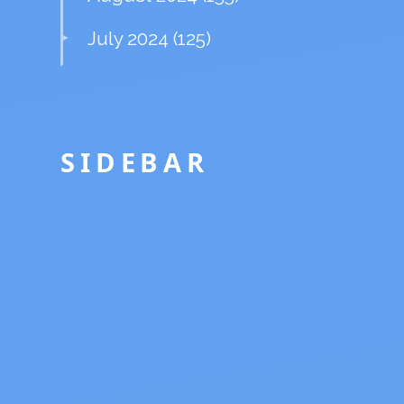
July 2024
(125)
SIDEBAR