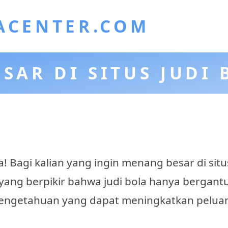
ACENTER.COM
SAR DI SITUS JUDI
a! Bagi kalian yang ingin menang besar di situs
k yang berpikir bahwa judi bola hanya berga
pengetahuan yang dapat meningkatkan pelua