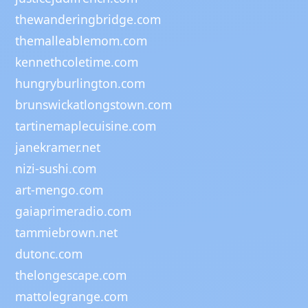
thewanderingbridge.com
themalleablemom.com
kennethcoletime.com
hungryburlington.com
brunswickatlongstown.com
tartinemaplecuisine.com
janekramer.net
nizi-sushi.com
art-mengo.com
gaiaprimeradio.com
tammiebrown.net
dutonc.com
thelongescape.com
mattolegrange.com