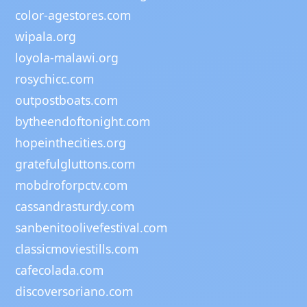
color-agestores.com
wipala.org
loyola-malawi.org
rosychicc.com
outpostboats.com
bytheendoftonight.com
hopeinthecities.org
gratefulgluttons.com
mobdroforpctv.com
cassandrasturdy.com
sanbenitoolivefestival.com
classicmoviestills.com
cafecolada.com
discoversoriano.com