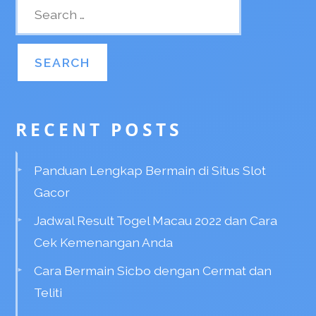
RECENT POSTS
Panduan Lengkap Bermain di Situs Slot
Gacor
Jadwal Result Togel Macau 2022 dan Cara
Cek Kemenangan Anda
Cara Bermain Sicbo dengan Cermat dan
Teliti