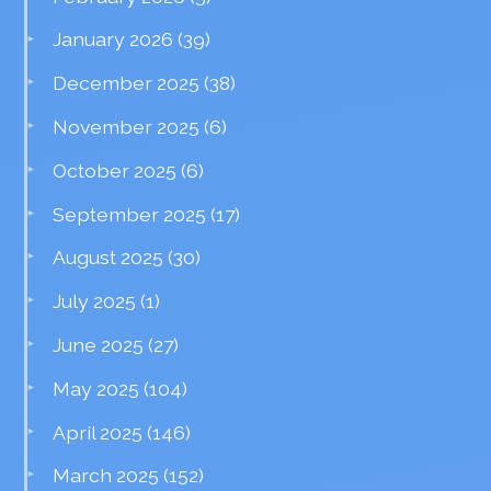
January 2026
(39)
December 2025
(38)
November 2025
(6)
October 2025
(6)
September 2025
(17)
August 2025
(30)
July 2025
(1)
June 2025
(27)
May 2025
(104)
April 2025
(146)
March 2025
(152)