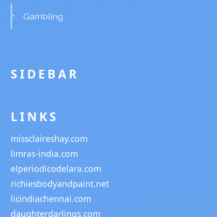
Gambling
SIDEBAR
LINKS
missclaireshay.com
limras-india.com
elperiodicodelara.com
richiesbodyandpaint.net
licindiachennai.com
daughterdarlings.com