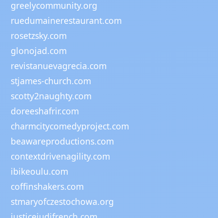
greelycommunity.org
ruedumainerestaurant.com
rosetzsky.com
glonojad.com
revistanuevagrecia.com
stjames-church.com
scotty2naughty.com
doreeshafrir.com
charmcitycomedyproject.com
beawareproductions.com
contextdrivenagility.com
ibikeoulu.com
coffinshakers.com
stmaryofczestochowa.org
justicejudifrench.com