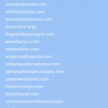
courtlandcenter.com
neilfindlaymsp.com
avicollisrestaurant.com
drcconline.org
v
theplacebarandgrill.com
waterburyrx.com
advpoolsinc.com
angelosatthepoint.com
indianapastorsalliance.com
valleyoakssteakcompany.com
caseyswoodshed.com
fixhairchicago.com
denizliesnaf.com
constitutionconferences.com