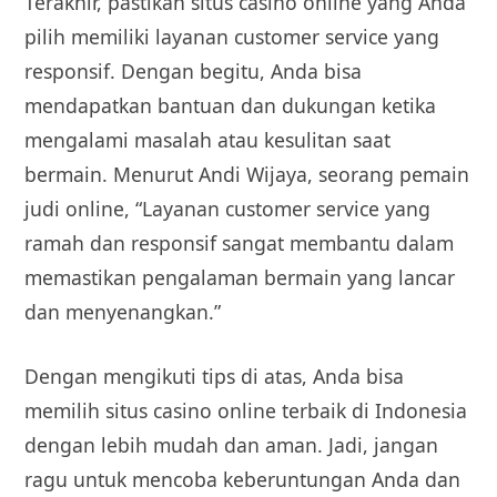
Terakhir, pastikan situs casino online yang Anda
pilih memiliki layanan customer service yang
responsif. Dengan begitu, Anda bisa
mendapatkan bantuan dan dukungan ketika
mengalami masalah atau kesulitan saat
bermain. Menurut Andi Wijaya, seorang pemain
judi online, “Layanan customer service yang
ramah dan responsif sangat membantu dalam
memastikan pengalaman bermain yang lancar
dan menyenangkan.”
Dengan mengikuti tips di atas, Anda bisa
memilih situs casino online terbaik di Indonesia
dengan lebih mudah dan aman. Jadi, jangan
ragu untuk mencoba keberuntungan Anda dan