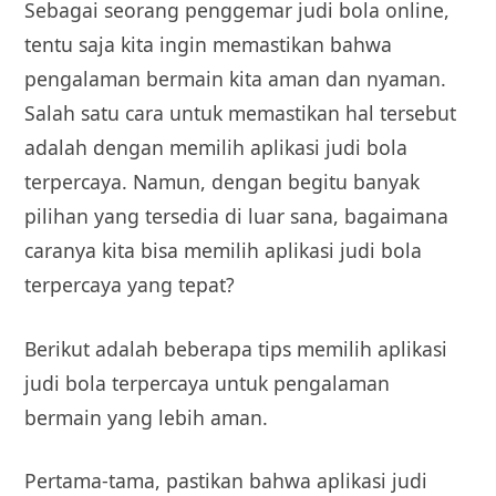
Sebagai seorang penggemar judi bola online,
tentu saja kita ingin memastikan bahwa
pengalaman bermain kita aman dan nyaman.
Salah satu cara untuk memastikan hal tersebut
adalah dengan memilih aplikasi judi bola
terpercaya. Namun, dengan begitu banyak
pilihan yang tersedia di luar sana, bagaimana
caranya kita bisa memilih aplikasi judi bola
terpercaya yang tepat?
Berikut adalah beberapa tips memilih aplikasi
judi bola terpercaya untuk pengalaman
bermain yang lebih aman.
Pertama-tama, pastikan bahwa aplikasi judi