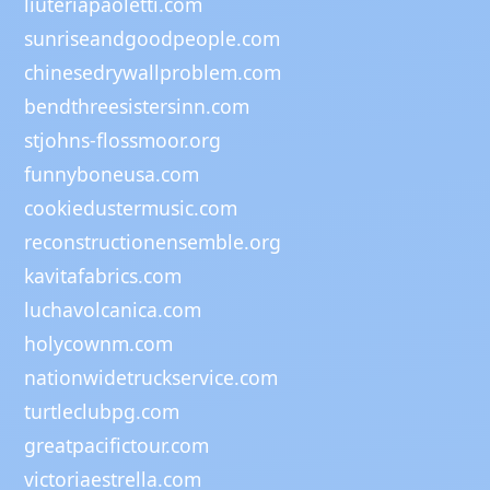
liuteriapaoletti.com
sunriseandgoodpeople.com
chinesedrywallproblem.com
bendthreesistersinn.com
stjohns-flossmoor.org
funnyboneusa.com
cookiedustermusic.com
reconstructionensemble.org
kavitafabrics.com
luchavolcanica.com
holycownm.com
nationwidetruckservice.com
turtleclubpg.com
greatpacifictour.com
victoriaestrella.com