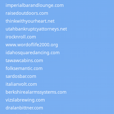
imperialbarandlounge.com
raisedoutdoors.com
thinkwithyourheart.net
utahbankruptcyattorneys.net
irocknroll.com
www.wordoflife2000.org
idahosquaredancing.com
tawawcabins.com
folksemantic.com
sardosbar.com
italianvolt.com
berkshirealarmssystems.com
vizslabrewing.com
dralanbittner.com