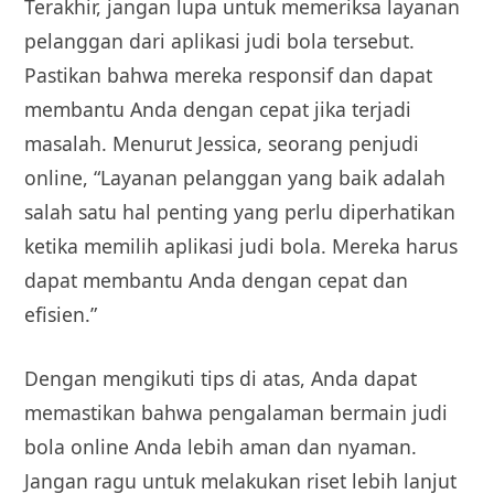
Terakhir, jangan lupa untuk memeriksa layanan
pelanggan dari aplikasi judi bola tersebut.
Pastikan bahwa mereka responsif dan dapat
membantu Anda dengan cepat jika terjadi
masalah. Menurut Jessica, seorang penjudi
online, “Layanan pelanggan yang baik adalah
salah satu hal penting yang perlu diperhatikan
ketika memilih aplikasi judi bola. Mereka harus
dapat membantu Anda dengan cepat dan
efisien.”
Dengan mengikuti tips di atas, Anda dapat
memastikan bahwa pengalaman bermain judi
bola online Anda lebih aman dan nyaman.
Jangan ragu untuk melakukan riset lebih lanjut