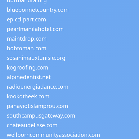
bluebonnetcountry.com
epicclipart.com
pearlmanilahotel.com
maintdrop.com
bobtoman.com
sosanimauxtunisie.org
kogroofing.com
alpinedentist.net
radioenergiadance.com
kookotheek.com
panayiotislamprou.com
southcampusgateway.com
chateaudelisse.com
wellborncommunityassociation.com