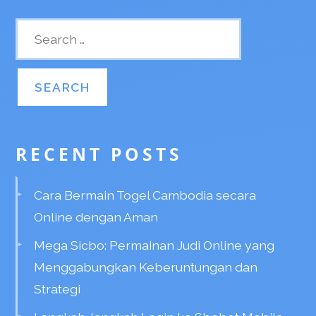
RECENT POSTS
Cara Bermain Togel Cambodia secara
Online dengan Aman
Mega Sicbo: Permainan Judi Online yang
Menggabungkan Keberuntungan dan
Strategi