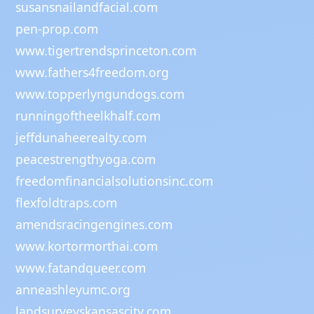
susansnailandfacial.com
pen-prop.com
www.tigertrendsprinceton.com
www.fathers4freedom.org
www.topperlyngundogs.com
runningoftheelkhalf.com
jeffdunaheerealty.com
peacestrengthyoga.com
freedomfinancialsolutionsinc.com
flexfoldtraps.com
amendsracingengines.com
www.kortormorthai.com
www.fatandqueer.com
anneashleyumc.org
landsurveyskansascity.com