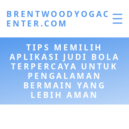
BRENTWOODYOGAC
ENTER.COM
TIPS MEMILIH
APLIKASI JUDI BOLA
TERPERCAYA UNTUK
PENGALAMAN
BERMAIN YANG
LEBIH AMAN