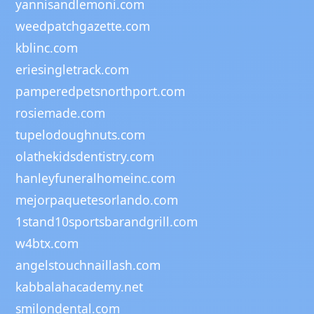
yannisandlemoni.com
weedpatchgazette.com
kblinc.com
eriesingletrack.com
pamperedpetsnorthport.com
rosiemade.com
tupelodoughnuts.com
olathekidsdentistry.com
hanleyfuneralhomeinc.com
mejorpaquetesorlando.com
1stand10sportsbarandgrill.com
w4btx.com
angelstouchnaillash.com
kabbalahacademy.net
smilondental.com