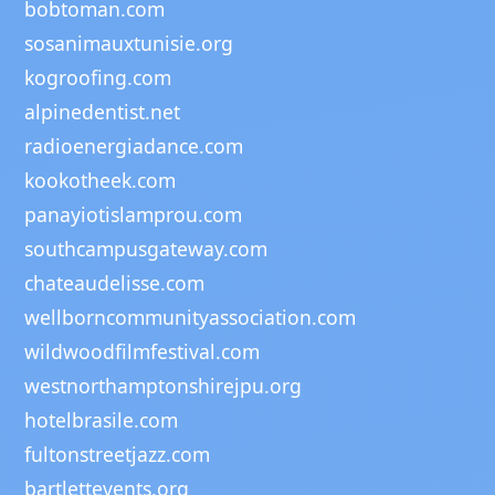
bobtoman.com
sosanimauxtunisie.org
kogroofing.com
alpinedentist.net
radioenergiadance.com
kookotheek.com
panayiotislamprou.com
southcampusgateway.com
chateaudelisse.com
wellborncommunityassociation.com
wildwoodfilmfestival.com
westnorthamptonshirejpu.org
hotelbrasile.com
fultonstreetjazz.com
bartlettevents.org