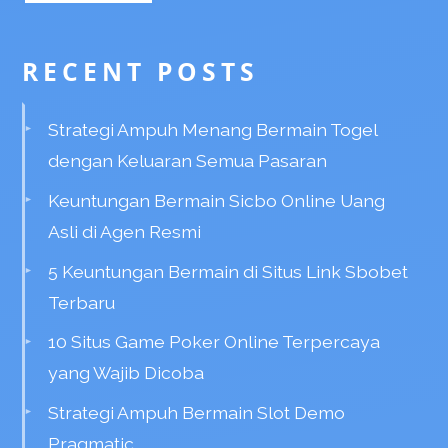
RECENT POSTS
Strategi Ampuh Menang Bermain Togel
dengan Keluaran Semua Pasaran
Keuntungan Bermain Sicbo Online Uang
Asli di Agen Resmi
5 Keuntungan Bermain di Situs Link Sbobet
Terbaru
10 Situs Game Poker Online Terpercaya
yang Wajib Dicoba
Strategi Ampuh Bermain Slot Demo
Pragmatic