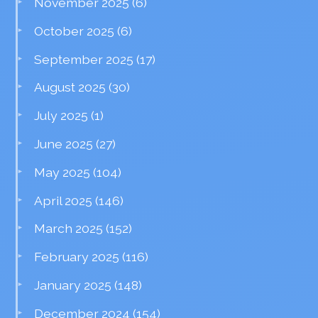
November 2025
(6)
October 2025
(6)
September 2025
(17)
August 2025
(30)
July 2025
(1)
June 2025
(27)
May 2025
(104)
April 2025
(146)
March 2025
(152)
February 2025
(116)
January 2025
(148)
December 2024
(154)