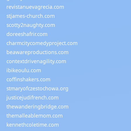
revistanuevagrecia.com
stjames-church.com
scotty2naughty.com
doreeshafrir.com
charmcitycomedyproject.com
beawareproductions.com
contextdrivenagility.com
ibikeoulu.com
coffinshakers.com
stmaryofczestochowa.org
justicejudifrench.com
thewanderingbridge.com
themalleablemom.com
kennethcoletime.com