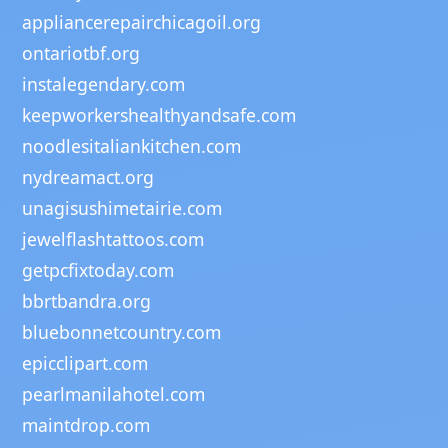
appliancerepairchicagoil.org
ontariotbf.org
instalegendary.com
keepworkershealthyandsafe.com
noodlesitaliankitchen.com
nydreamact.org
unagisushimetairie.com
jewelflashtattoos.com
getpcfixtoday.com
bbrtbandra.org
bluebonnetcountry.com
epicclipart.com
pearlmanilahotel.com
maintdrop.com