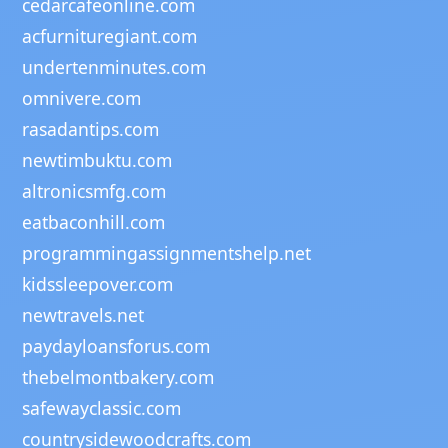
cedarcafeonline.com
acfurnituregiant.com
undertenminutes.com
omnivere.com
rasadantips.com
newtimbuktu.com
altronicsmfg.com
eatbaconhill.com
programmingassignmentshelp.net
kidssleepover.com
newtravels.net
paydayloansforus.com
thebelmontbakery.com
safewayclassic.com
countrysidewoodcrafts.com