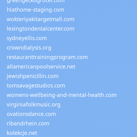
hlathome-staging.com
wokteriyakitargetmall.com
lexingtondentalcenter.com
sydneyellis.com
crowndialysis.org
restauranttrainingprogram.com
allamericanpoolservice.net
jewishpenicillin.com
tomsavagestudios.com
womens-wellbeing-and-mental-health.com
virginiafolkmusic.org
ovationsdance.com
ribandrhein.com
kolekcje.net