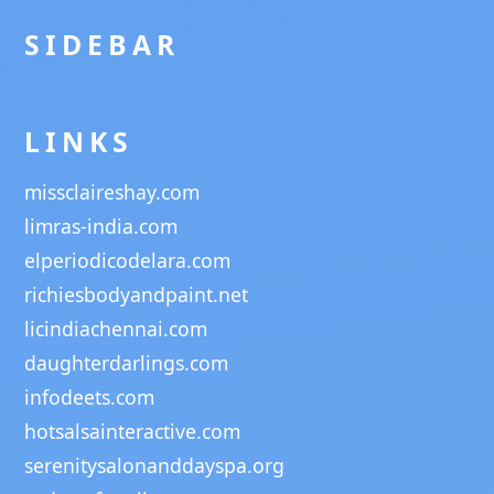
SIDEBAR
LINKS
missclaireshay.com
limras-india.com
elperiodicodelara.com
richiesbodyandpaint.net
licindiachennai.com
daughterdarlings.com
infodeets.com
hotsalsainteractive.com
serenitysalonanddayspa.org