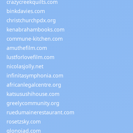
crazycreekquilts.com
binkdavies.com
christchurchpdx.org
kenabrahambooks.com
commune-kitchen.com
amuthefilm.com
lustforlovefilm.com
nicolasjolly.net
infinitasymphonia.com
africanlegalcentre.org
katsusushihouse.com
greelycommunity.org
ruedumainerestaurant.com
rosetzsky.com
glonojad.com