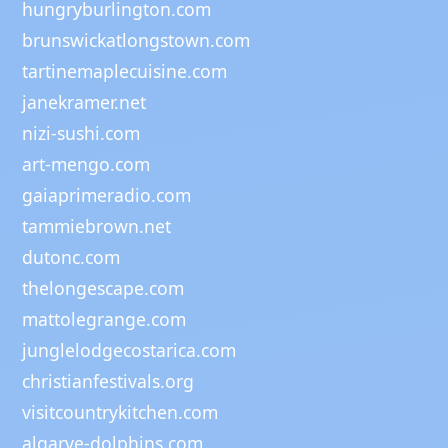
hungryburlington.com
brunswickatlongstown.com
tartinemaplecuisine.com
janekramer.net
nizi-sushi.com
art-mengo.com
gaiaprimeradio.com
tammiebrown.net
dutonc.com
thelongescape.com
mattolegrange.com
junglelodgecostarica.com
christianfestivals.org
visitcountrykitchen.com
algarve-dolphins.com