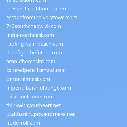
brevardbeachhomes.com
escapefromtheivorytower.com
743southchadwick.com
india-northeast.com
roofing-palmbeach.com
dontfightthefuture.com
arnoldhomesltd.com
coloredpencilcentral.com
cliftonfilmfest.com
imperialbarandlounge.com
raisedoutdoors.com
thinkwithyourheart.net
utahbankruptcyattorneys.net
irocknroll.com