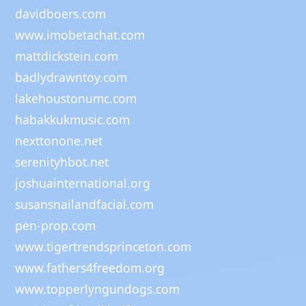
davidboers.com
www.imobetachat.com
mattdickstein.com
badlydrawntoy.com
lakehoustonumc.com
habakkukmusic.com
nexttonone.net
serenityhbot.net
joshuainternational.org
susansnailandfacial.com
pen-prop.com
www.tigertrendsprinceton.com
www.fathers4freedom.org
www.topperlyngundogs.com