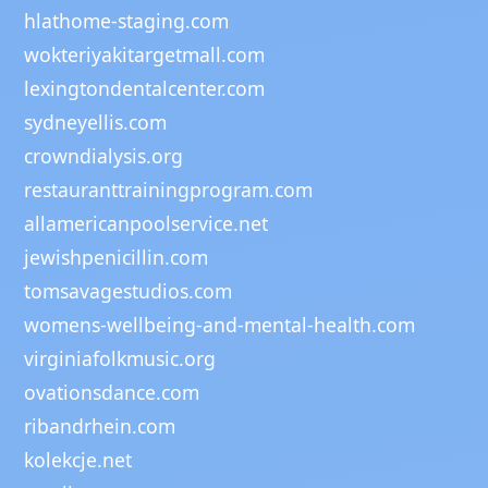
hlathome-staging.com
wokteriyakitargetmall.com
lexingtondentalcenter.com
sydneyellis.com
crowndialysis.org
restauranttrainingprogram.com
allamericanpoolservice.net
jewishpenicillin.com
tomsavagestudios.com
womens-wellbeing-and-mental-health.com
virginiafolkmusic.org
ovationsdance.com
ribandrhein.com
kolekcje.net