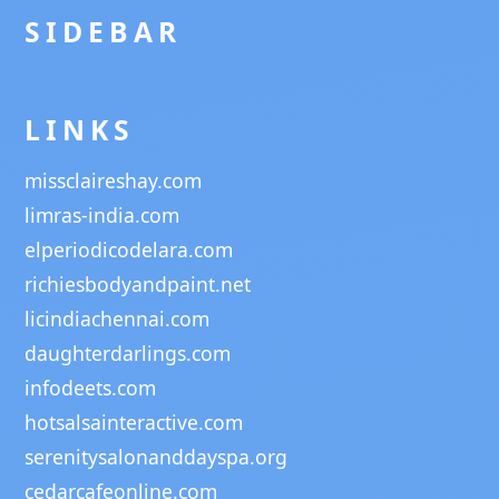
SIDEBAR
LINKS
missclaireshay.com
limras-india.com
elperiodicodelara.com
richiesbodyandpaint.net
licindiachennai.com
daughterdarlings.com
infodeets.com
hotsalsainteractive.com
serenitysalonanddayspa.org
cedarcafeonline.com