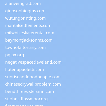
alanveingrad.com
ginosonhiggins.com
wutungprinting.com
maritalsettlements.com
milwbikeskaterental.com
baymontjacksonms.com
townofaltonany.com
pglax.org
negativespacecleveland.com
liuteriapaoletti.com
sunriseandgoodpeople.com
chinesedrywallproblem.com
bendthreesistersinn.com
stjohns-flossmoor.org
funnyboneusa.com