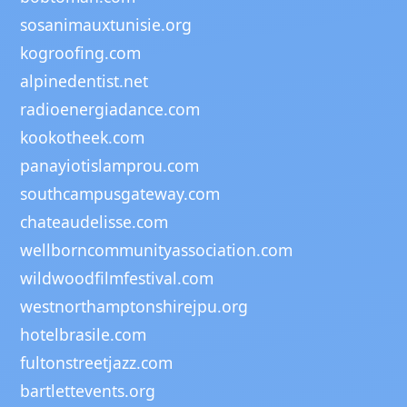
sosanimauxtunisie.org
kogroofing.com
alpinedentist.net
radioenergiadance.com
kookotheek.com
panayiotislamprou.com
southcampusgateway.com
chateaudelisse.com
wellborncommunityassociation.com
wildwoodfilmfestival.com
westnorthamptonshirejpu.org
hotelbrasile.com
fultonstreetjazz.com
bartlettevents.org