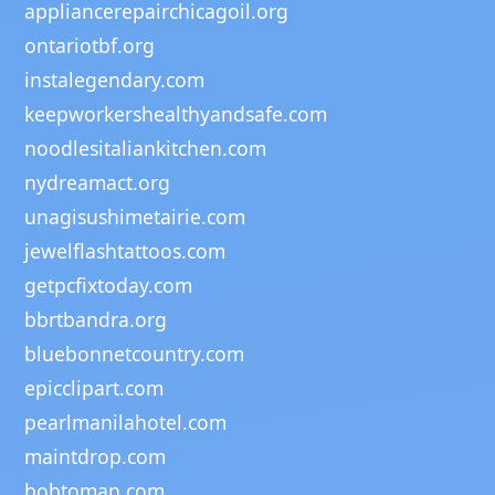
appliancerepairchicagoil.org
ontariotbf.org
instalegendary.com
keepworkershealthyandsafe.com
noodlesitaliankitchen.com
nydreamact.org
unagisushimetairie.com
jewelflashtattoos.com
getpcfixtoday.com
bbrtbandra.org
bluebonnetcountry.com
epicclipart.com
pearlmanilahotel.com
maintdrop.com
bobtoman.com