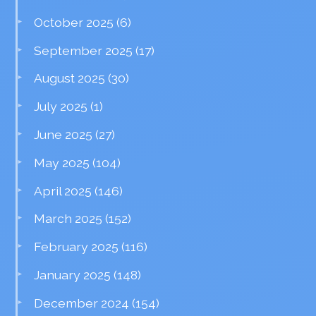
October 2025
(6)
September 2025
(17)
August 2025
(30)
July 2025
(1)
June 2025
(27)
May 2025
(104)
April 2025
(146)
March 2025
(152)
February 2025
(116)
January 2025
(148)
December 2024
(154)