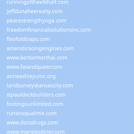
runningoftheelkhalf.com
jeffdunaheerealty.com
peacestrengthyoga.com
freedomfinancialsolutionsinc.com
flexfoldtraps.com
amendsracingengines.com
www.kortormorthai.com
www.fatandqueer.com
anneashleyumc.org
landsurveyskansascity.com
stpauldeckbuilders.com
footingsunlimited.com
runsnoqualmie.com
www.docsdrugs.com
www.margiesdiner.com