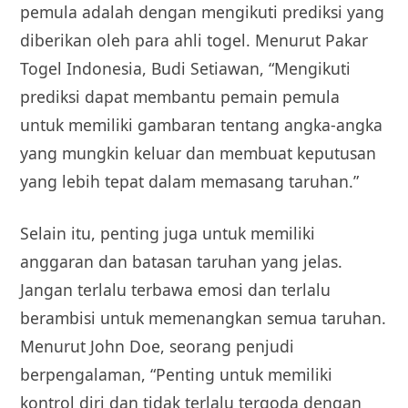
pemula adalah dengan mengikuti prediksi yang
diberikan oleh para ahli togel. Menurut Pakar
Togel Indonesia, Budi Setiawan, “Mengikuti
prediksi dapat membantu pemain pemula
untuk memiliki gambaran tentang angka-angka
yang mungkin keluar dan membuat keputusan
yang lebih tepat dalam memasang taruhan.”
Selain itu, penting juga untuk memiliki
anggaran dan batasan taruhan yang jelas.
Jangan terlalu terbawa emosi dan terlalu
berambisi untuk memenangkan semua taruhan.
Menurut John Doe, seorang penjudi
berpengalaman, “Penting untuk memiliki
kontrol diri dan tidak terlalu tergoda dengan