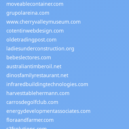
moveablecontainer.com
grupolareina.com
www.cherryvalleymuseum.com
cotentinwebdesign.com
oldetradingpost.com
ladiesunderconstruction.org
bebeslectores.com
australiantimberoil.net
dinosfamilyrestaurant.net
infraredbuildingtechnologies.com
harvesttablehermann.com
carrosdegolfclub.com
energydevelopmentassociates.com
floraandfarmer.com
s3fsolutions.com