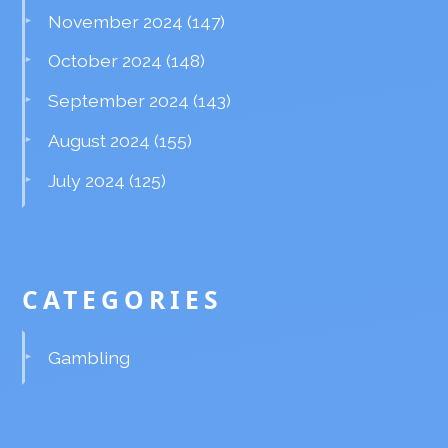
November 2024
(147)
October 2024
(148)
September 2024
(143)
August 2024
(155)
July 2024
(125)
CATEGORIES
Gambling