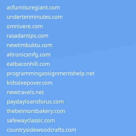
acfurnituregiant.com
undertenminutes.com
omnivere.com
rasadantips.com
newtimbuktu.com
altronicsmfg.com
eatbaconhill.com
programmingassignmentshelp.net
kidssleepover.com
newtravels.net
paydayloansforus.com
thebelmontbakery.com
safewayclassic.com
countrysidewoodcrafts.com