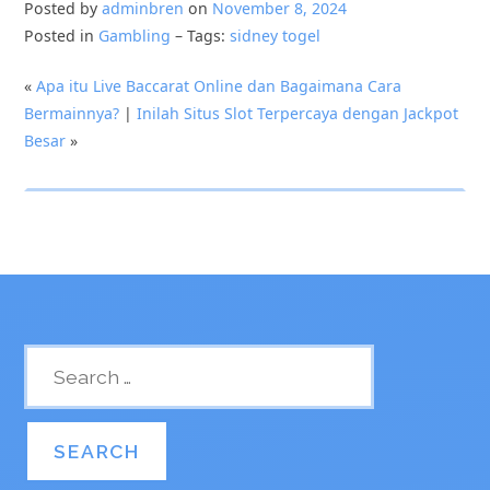
Posted by
adminbren
on
November 8, 2024
Posted in
Gambling
– Tags:
sidney togel
«
Apa itu Live Baccarat Online dan Bagaimana Cara
Bermainnya?
|
Inilah Situs Slot Terpercaya dengan Jackpot
Besar
»