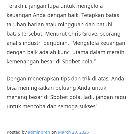
Terakhir, jangan lupa untuk mengelola
keuangan Anda dengan baik. Tetapkan batas
taruhan harian atau mingguan dan patuhi
batas tersebut. Menurut Chris Grove, seorang
analis industri perjudian, “Mengelola keuangan
dengan baik adalah kunci utama dalam meraih
kemenangan besar di Sbobet bola.”
Dengan menerapkan tips dan trik di atas, Anda
bisa meningkatkan peluang Anda untuk
menang besar di Sbobet bola. Jadi, jangan ragu
untuk mencoba dan semoga sukses!
Posted by
adminbren
on
March 20, 2025