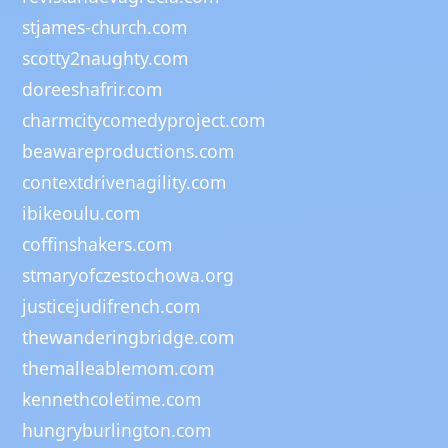
stjames-church.com
scotty2naughty.com
doreeshafrir.com
charmcitycomedyproject.com
beawareproductions.com
contextdrivenagility.com
ibikeoulu.com
coffinshakers.com
stmaryofczestochowa.org
justicejudifrench.com
thewanderingbridge.com
themalleablemom.com
kennethcoletime.com
hungryburlington.com