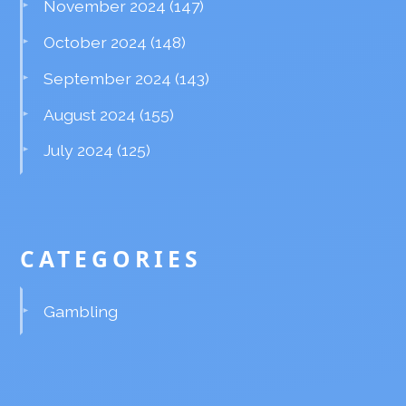
November 2024
(147)
October 2024
(148)
September 2024
(143)
August 2024
(155)
July 2024
(125)
CATEGORIES
Gambling