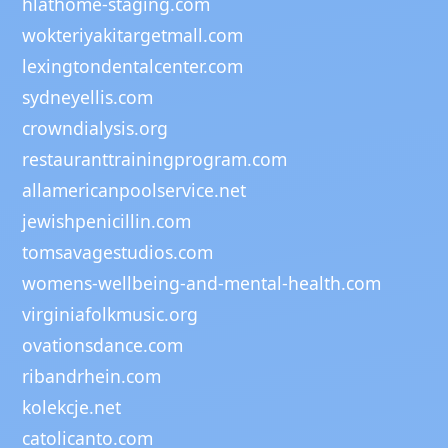
hlathome-staging.com
wokteriyakitargetmall.com
lexingtondentalcenter.com
sydneyellis.com
crowndialysis.org
restauranttrainingprogram.com
allamericanpoolservice.net
jewishpenicillin.com
tomsavagestudios.com
womens-wellbeing-and-mental-health.com
virginiafolkmusic.org
ovationsdance.com
ribandrhein.com
kolekcje.net
catolicanto.com