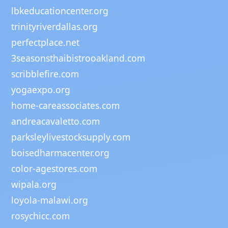
lbkeducationcenter.org
trinityriverdallas.org
perfectplace.net
3seasonsthaibistrooakland.com
scribblefire.com
yogaexpo.org
home-careassociates.com
andreacavaletto.com
parksleylivestocksupply.com
boisedharmacenter.org
color-agestores.com
wipala.org
loyola-malawi.org
rosychicc.com