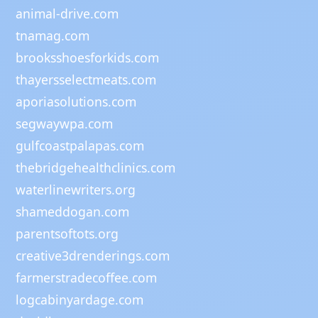
animal-drive.com
tnamag.com
brooksshoesforkids.com
thayersselectmeats.com
aporiasolutions.com
segwaywpa.com
gulfcoastpalapas.com
thebridgehealthclinics.com
waterlinewriters.org
shameddogan.com
parentsoftots.org
creative3drenderings.com
farmerstradecoffee.com
logcabinyardage.com