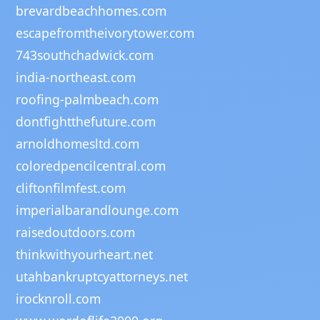
brevardbeachhomes.com
escapefromtheivorytower.com
743southchadwick.com
india-northeast.com
roofing-palmbeach.com
dontfightthefuture.com
arnoldhomesltd.com
coloredpencilcentral.com
cliftonfilmfest.com
imperialbarandlounge.com
raisedoutdoors.com
thinkwithyourheart.net
utahbankruptcyattorneys.net
irocknroll.com