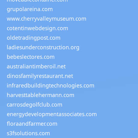
grupolareina.com
www.cherryvalleymuseum.com
cotentinwebdesign.com
oldetradingpost.com
ladiesunderconstruction.org
bebeslectores.com
australiantimberoil.net
dinosfamilyrestaurant.net
infraredbuildingtechnologies.com
harvesttablehermann.com
carrosdegolfclub.com
energydevelopmentassociates.com
floraandfarmer.com
s3fsolutions.com