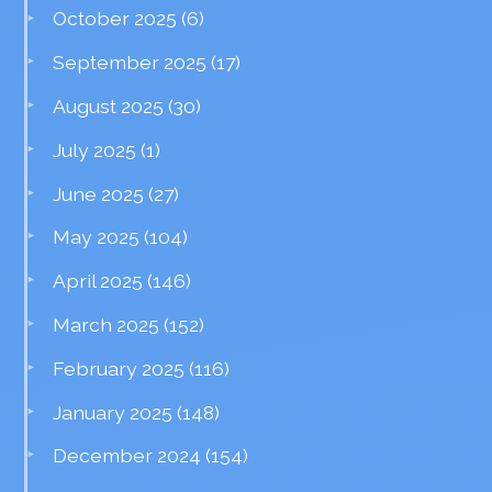
October 2025
(6)
September 2025
(17)
August 2025
(30)
July 2025
(1)
June 2025
(27)
May 2025
(104)
April 2025
(146)
March 2025
(152)
February 2025
(116)
January 2025
(148)
December 2024
(154)