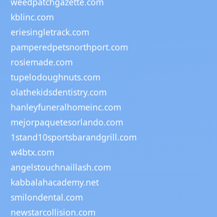
weedpatchgazette.com
kblinc.com
eriesingletrack.com
pamperedpetsnorthport.com
rosiemade.com
tupelodoughnuts.com
olathekidsdentistry.com
hanleyfuneralhomeinc.com
mejorpaquetesorlando.com
1stand10sportsbarandgrill.com
w4btx.com
angelstouchnaillash.com
kabbalahacademy.net
smilondental.com
newstarcollision.com