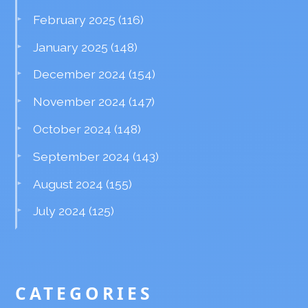
February 2025
(116)
January 2025
(148)
December 2024
(154)
November 2024
(147)
October 2024
(148)
September 2024
(143)
August 2024
(155)
July 2024
(125)
CATEGORIES