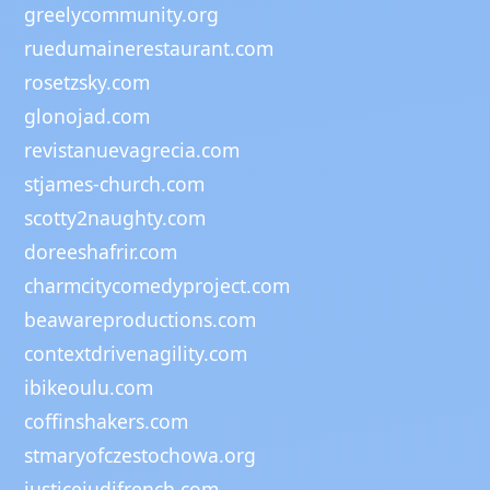
greelycommunity.org
ruedumainerestaurant.com
rosetzsky.com
glonojad.com
revistanuevagrecia.com
stjames-church.com
scotty2naughty.com
doreeshafrir.com
charmcitycomedyproject.com
beawareproductions.com
contextdrivenagility.com
ibikeoulu.com
coffinshakers.com
stmaryofczestochowa.org
justicejudifrench.com