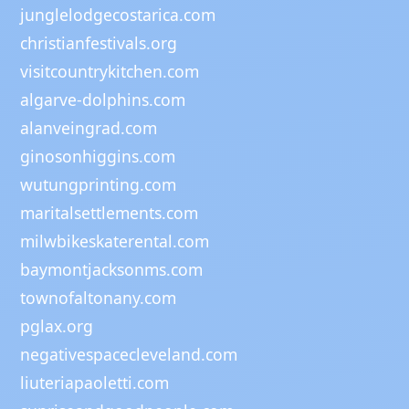
junglelodgecostarica.com
christianfestivals.org
visitcountrykitchen.com
algarve-dolphins.com
alanveingrad.com
ginosonhiggins.com
wutungprinting.com
maritalsettlements.com
milwbikeskaterental.com
baymontjacksonms.com
townofaltonany.com
pglax.org
negativespacecleveland.com
liuteriapaoletti.com