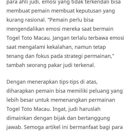
para ahli judi, emosi yang tidak terkendali bisa
membuat pemain membuat keputusan yang
kurang rasional. “Pemain perlu bisa
mengendalikan emosi mereka saat bermain
Togel Toto Macau. Jangan terlalu terbawa emosi
saat mengalami kekalahan, namun tetap
tenang dan fokus pada strategi permainan,”
tambah seorang pakar judi terkenal.
Dengan menerapkan tips-tips di atas,
diharapkan pemain bisa memiliki peluang yang
lebih besar untuk memenangkan permainan
Togel Toto Macau. Ingat, judi haruslah
dimainkan dengan bijak dan bertanggung
jawab. Semoga artikel ini bermanfaat bagi para