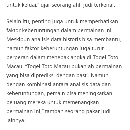
untuk keluar,” ujar seorang ahli judi terkenal.
Selain itu, penting juga untuk memperhatikan
faktor keberuntungan dalam permainan ini.
Meskipun analisis data historis bisa membantu,
namun faktor keberuntungan juga turut
berperan dalam menebak angka di Togel Toto
Macau. “Togel Toto Macau bukanlah permainan
yang bisa diprediksi dengan pasti. Namun,
dengan kombinasi antara analisis data dan
keberuntungan, pemain bisa meningkatkan
peluang mereka untuk memenangkan
permainan ini,” tambah seorang pakar judi
lainnya.