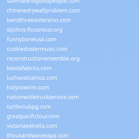
sunriseandgoodpeople.com
chinesedrywallproblem.com
bendthreesistersinn.com
stjohns-flossmoor.org
funnyboneusa.com
cookiedustermusic.com
reconstructionensemble.org
kavitafabrics.com
luchavolcanica.com
holycownm.com
nationwidetruckservice.com
turtleclubpg.com
greatpacifictour.com
victoriaestrella.com
thousandwavesspa.com