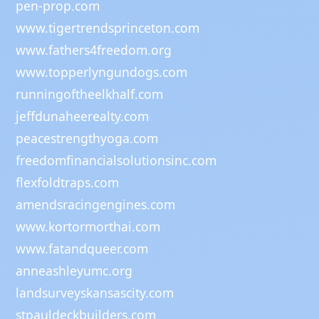
pen-prop.com
www.tigertrendsprinceton.com
www.fathers4freedom.org
www.topperlyngundogs.com
runningoftheelkhalf.com
jeffdunaheerealty.com
peacestrengthyoga.com
freedomfinancialsolutionsinc.com
flexfoldtraps.com
amendsracingengines.com
www.kortormorthai.com
www.fatandqueer.com
anneashleyumc.org
landsurveyskansascity.com
stpauldeckbuilders.com