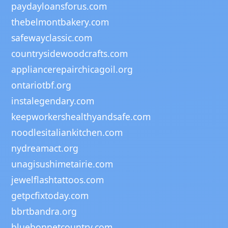
paydayloansforus.com
thebelmontbakery.com
safewayclassic.com
countrysidewoodcrafts.com
appliancerepairchicagoil.org
ontariotbf.org
instalegendary.com
keepworkershealthyandsafe.com
noodlesitaliankitchen.com
nydreamact.org
unagisushimetairie.com
jewelflashtattoos.com
getpcfixtoday.com
bbrtbandra.org
bluebonnetcountry.com