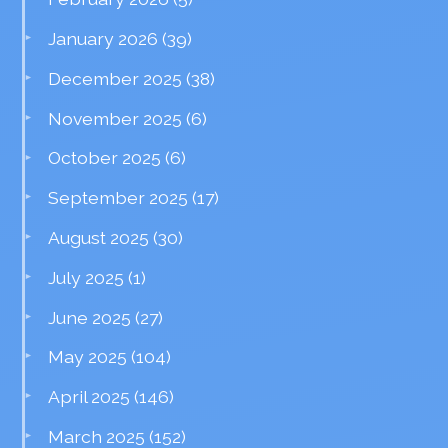
January 2026
(39)
December 2025
(38)
November 2025
(6)
October 2025
(6)
September 2025
(17)
August 2025
(30)
July 2025
(1)
June 2025
(27)
May 2025
(104)
April 2025
(146)
March 2025
(152)