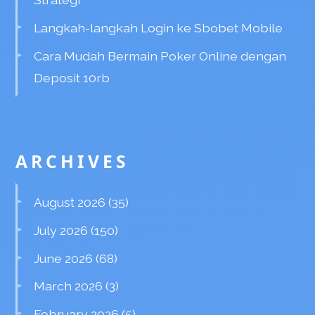
Langkah-langkah Login ke Sbobet Mobile
Cara Mudah Bermain Poker Online dengan
Deposit 10rb
ARCHIVES
August 2026
(35)
July 2026
(150)
June 2026
(68)
March 2026
(3)
February 2026
(5)