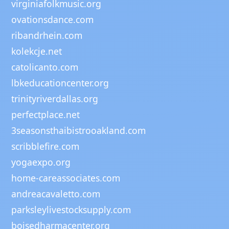
virginiafolkmusic.org
ovationsdance.com
ribandrhein.com
kolekcje.net
catolicanto.com
lbkeducationcenter.org
trinityriverdallas.org
perfectplace.net
3seasonsthaibistrooakland.com
scribblefire.com
yogaexpo.org
home-careassociates.com
andreacavaletto.com
parksleylivestocksupply.com
boisedharmacenter.org