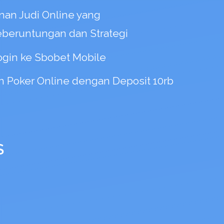
nan Judi Online yang
eruntungan dan Strategi
gin ke Sbobet Mobile
 Poker Online dengan Deposit 10rb
S