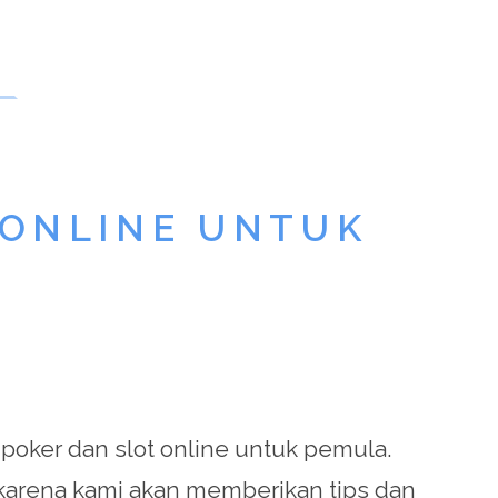
 ONLINE UNTUK
poker dan slot online untuk pemula.
r karena kami akan memberikan tips dan