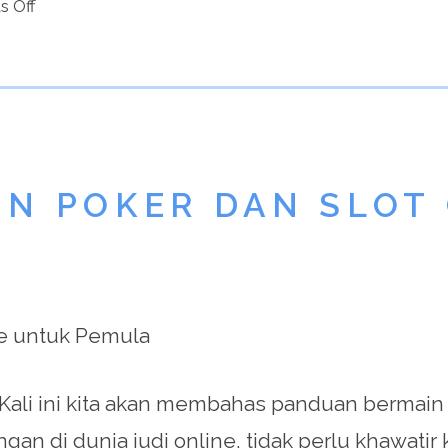
 Off
N POKER DAN SLOT
ne untuk Pemula
 Kali ini kita akan membahas panduan bermain 
gan di dunia judi online, tidak perlu khawati