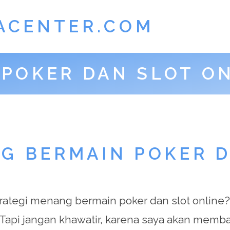
ACENTER.COM
:
POKER DAN SLOT O
G BERMAIN POKER D
rategi menang bermain poker dan slot online
 Tapi jangan khawatir, karena saya akan memb