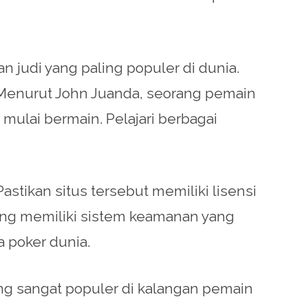
n judi yang paling populer di dunia.
. Menurut John Juanda, seorang pemain
ulai bermain. Pelajari berbagai
astikan situs tersebut memiliki lisensi
 yang memiliki sistem keamanan yang
 poker dunia.
yang sangat populer di kalangan pemain