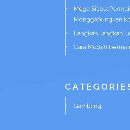
Mega Sicbo: Permai
Menggabungkan Keb
Langkah-langkah Lo
Cara Mudah Bermain
CATEGORIE
Gambling