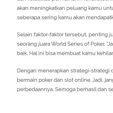
akan meningkatkan peluang kamu unt
seberapa sering kamu akan mendapatk
Selain faktor-faktor tersebut, pentin
seorang juara World Series of Poker, 
baik. Hal ini bisa membuat kamu kehil
Dengan menerapkan strategi-strategi
bermain poker dan slot online. Jadi, j
perbedaannya. Semoga berhasil dan s