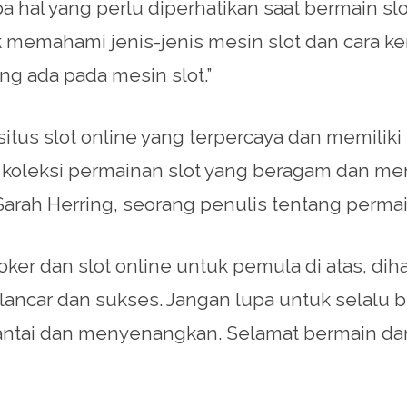
a hal yang perlu diperhatikan saat bermain sl
uk memahami jenis-jenis mesin slot dan cara ke
ng ada pada mesin slot.”
situs slot online yang terpercaya dan memiliki 
iki koleksi permainan slot yang beragam dan m
rah Herring, seorang penulis tentang permain
r dan slot online untuk pemula di atas, dih
 lancar dan sukses. Jangan lupa untuk selalu
antai dan menyenangkan. Selamat bermain da