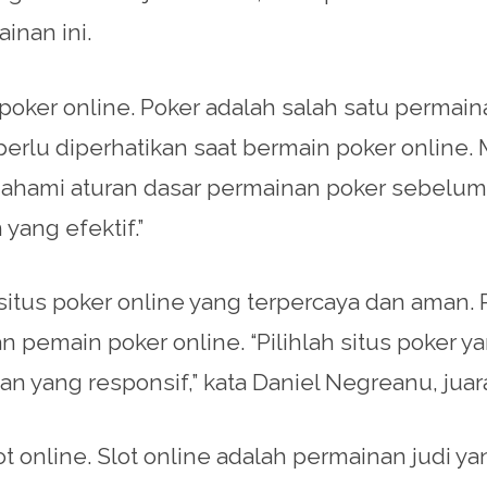
inan ini.
poker online. Poker adalah salah satu permaina
erlu diperhatikan saat bermain poker online
ahami aturan dasar permainan poker sebelum m
yang efektif.”
situs poker online yang terpercaya dan aman. P
an pemain poker online. “Pilihlah situs poker
 yang responsif,” kata Daniel Negreanu, juara
lot online. Slot online adalah permainan judi 