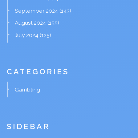
September 2024
(143)
August 2024
(155)
July 2024
(125)
CATEGORIES
Gambling
SIDEBAR