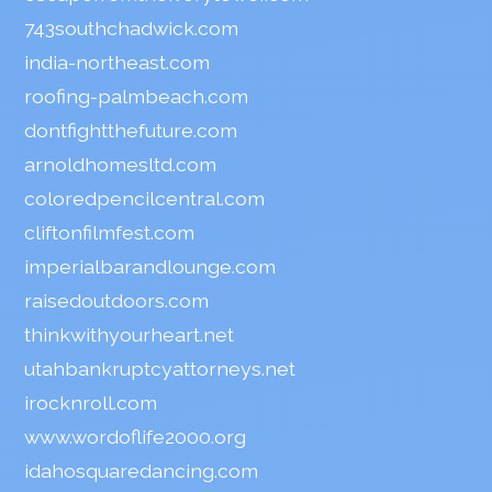
743southchadwick.com
india-northeast.com
roofing-palmbeach.com
dontfightthefuture.com
arnoldhomesltd.com
coloredpencilcentral.com
cliftonfilmfest.com
imperialbarandlounge.com
raisedoutdoors.com
thinkwithyourheart.net
utahbankruptcyattorneys.net
irocknroll.com
www.wordoflife2000.org
idahosquaredancing.com