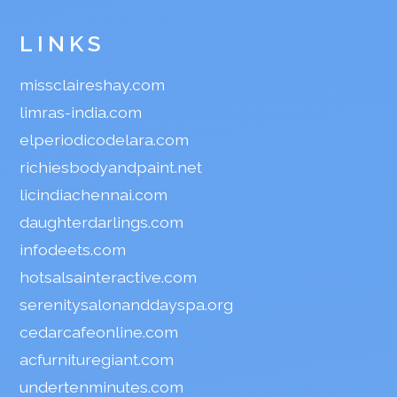
LINKS
missclaireshay.com
limras-india.com
elperiodicodelara.com
richiesbodyandpaint.net
licindiachennai.com
daughterdarlings.com
infodeets.com
hotsalsainteractive.com
serenitysalonanddayspa.org
cedarcafeonline.com
acfurnituregiant.com
undertenminutes.com