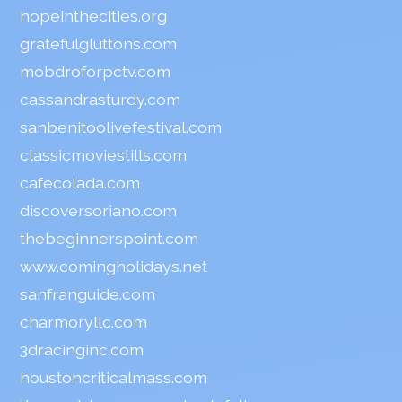
hopeinthecities.org
gratefulgluttons.com
mobdroforpctv.com
cassandrasturdy.com
sanbenitoolivefestival.com
classicmoviestills.com
cafecolada.com
discoversoriano.com
thebeginnerspoint.com
www.comingholidays.net
sanfranguide.com
charmoryllc.com
3dracinginc.com
houstoncriticalmass.com