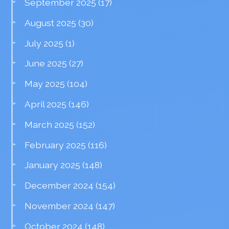
September 2025
(17)
August 2025
(30)
July 2025
(1)
June 2025
(27)
May 2025
(104)
April 2025
(146)
March 2025
(152)
February 2025
(116)
January 2025
(148)
December 2024
(154)
November 2024
(147)
October 2024
(148)