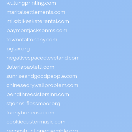
wutungprinting.com
maritalsettlements.com
milwbikeskaterental.com
baymontjacksonms.com
townofaltonany.com
pglax.org
negativespacecleveland.com
liuteriapaoletti.com
sunriseandgoodpeople.com
chinesedrywallproblem.com
bendthreesistersinn.com
stjohns-flossmoor.org
funnyboneusa.com
cookiedustermusic.com
reconstructionensemble.org