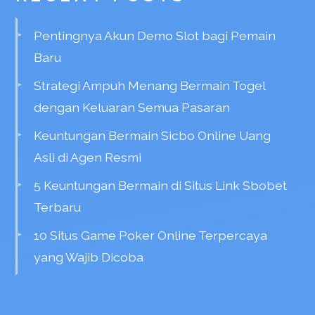
Pentingnya Akun Demo Slot bagi Pemain
Baru
Strategi Ampuh Menang Bermain Togel
dengan Keluaran Semua Pasaran
Keuntungan Bermain Sicbo Online Uang
Asli di Agen Resmi
5 Keuntungan Bermain di Situs Link Sbobet
Terbaru
10 Situs Game Poker Online Terpercaya
yang Wajib Dicoba