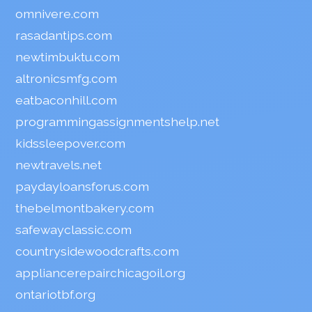
omnivere.com
rasadantips.com
newtimbuktu.com
altronicsmfg.com
eatbaconhill.com
programmingassignmentshelp.net
kidssleepover.com
newtravels.net
paydayloansforus.com
thebelmontbakery.com
safewayclassic.com
countrysidewoodcrafts.com
appliancerepairchicagoil.org
ontariotbf.org