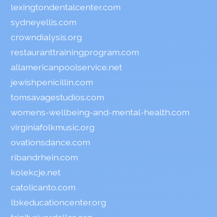
lexingtondentalcenter.com
sydneyellis.com
crowndialysis.org
restauranttrainingprogram.com
allamericanpoolservice.net
jewishpenicillin.com
tomsavagestudios.com
womens-wellbeing-and-mental-health.com
virginiafolkmusic.org
ovationsdance.com
ribandrhein.com
kolekcje.net
catolicanto.com
lbkeducationcenter.org