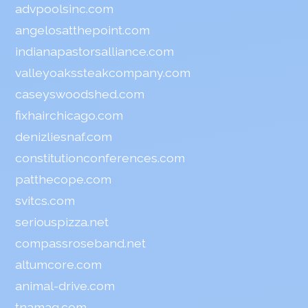
advpoolsinc.com
angelosatthepoint.com
indianapastorsalliance.com
valleyoakssteakcompany.com
caseyswoodshed.com
fixhairchicago.com
denizliesnaf.com
constitutionconferences.com
patthecope.com
svitcs.com
seriouspizza.net
compassroseband.net
altumcore.com
animal-drive.com
tnamag.com