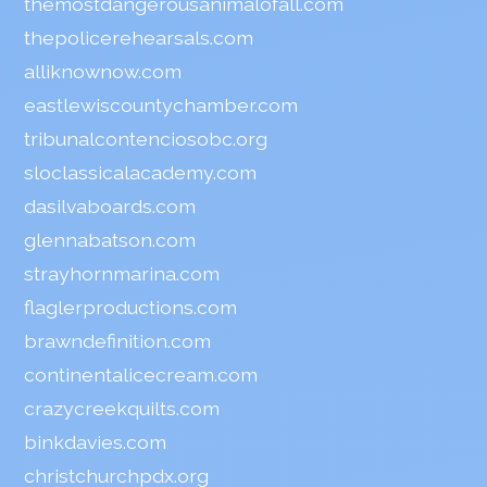
themostdangerousanimalofall.com
thepolicerehearsals.com
alliknownow.com
eastlewiscountychamber.com
tribunalcontenciosobc.org
sloclassicalacademy.com
dasilvaboards.com
glennabatson.com
strayhornmarina.com
flaglerproductions.com
brawndefinition.com
continentalicecream.com
crazycreekquilts.com
binkdavies.com
christchurchpdx.org