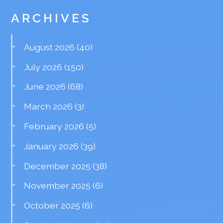
ARCHIVES
August 2026
(40)
July 2026
(150)
June 2026
(68)
March 2026
(3)
February 2026
(5)
January 2026
(39)
December 2025
(38)
November 2025
(6)
October 2025
(6)