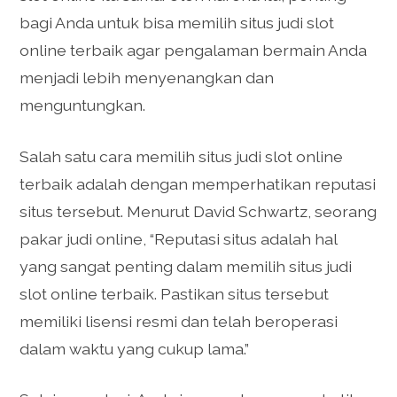
bagi Anda untuk bisa memilih situs judi slot
online terbaik agar pengalaman bermain Anda
menjadi lebih menyenangkan dan
menguntungkan.
Salah satu cara memilih situs judi slot online
terbaik adalah dengan memperhatikan reputasi
situs tersebut. Menurut David Schwartz, seorang
pakar judi online, “Reputasi situs adalah hal
yang sangat penting dalam memilih situs judi
slot online terbaik. Pastikan situs tersebut
memiliki lisensi resmi dan telah beroperasi
dalam waktu yang cukup lama.”