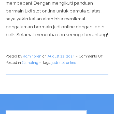
membebani. Dengan mengikuti panduan
bermain judi slot online untuk pemula di atas,
saya yakin kalian akan bisa menikmati
pengalaman bermain judi online dengan lebih
baik. Selamat mencoba dan semoga beruntung!
Posted by
adminbren
on
August 22, 2024
–
Comments Off
Posted in
Gambling
– Tags:
judi slot online