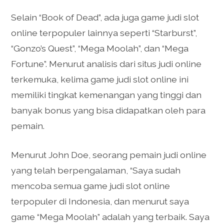
Selain “Book of Dead”, ada juga game judi slot
online terpopuler lainnya seperti “Starburst”,
“Gonzo’s Quest”, “Mega Moolah”, dan “Mega
Fortune”. Menurut analisis dari situs judi online
terkemuka, kelima game judi slot online ini
memiliki tingkat kemenangan yang tinggi dan
banyak bonus yang bisa didapatkan oleh para
pemain.
Menurut John Doe, seorang pemain judi online
yang telah berpengalaman, “Saya sudah
mencoba semua game judi slot online
terpopuler di Indonesia, dan menurut saya
game “Mega Moolah” adalah yang terbaik. Saya