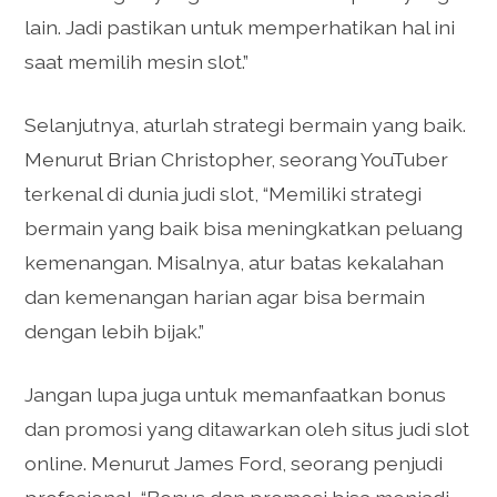
lain. Jadi pastikan untuk memperhatikan hal ini
saat memilih mesin slot.”
Selanjutnya, aturlah strategi bermain yang baik.
Menurut Brian Christopher, seorang YouTuber
terkenal di dunia judi slot, “Memiliki strategi
bermain yang baik bisa meningkatkan peluang
kemenangan. Misalnya, atur batas kekalahan
dan kemenangan harian agar bisa bermain
dengan lebih bijak.”
Jangan lupa juga untuk memanfaatkan bonus
dan promosi yang ditawarkan oleh situs judi slot
online. Menurut James Ford, seorang penjudi