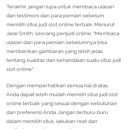
Terakhir, jangan lupa untuk membaca ulasan
dan testimoni dari para pemain sebelum
memilih situs judi slot online terbaik. Menurut
Jane Smith, seorang penjudi online, “Membaca
ulasan dari para pemain sebelumnya bisa
memberikan gambaran yang lebih jelas
tentang kualitas dan kehandalan suatu situs judi
slot online.”
Dengan memperhatikan semua hal di atas,
Anda dapat lebih mudah memilih situs judi slot
online terbaik yang sesuai dengan kebutuhan
dan preferensi Anda. Jangan terburu-buru
dalam memilih situs, lakukan riset dan