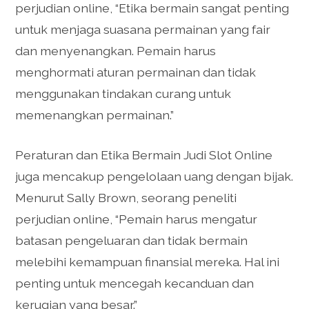
perjudian online, “Etika bermain sangat penting
untuk menjaga suasana permainan yang fair
dan menyenangkan. Pemain harus
menghormati aturan permainan dan tidak
menggunakan tindakan curang untuk
memenangkan permainan.”
Peraturan dan Etika Bermain Judi Slot Online
juga mencakup pengelolaan uang dengan bijak.
Menurut Sally Brown, seorang peneliti
perjudian online, “Pemain harus mengatur
batasan pengeluaran dan tidak bermain
melebihi kemampuan finansial mereka. Hal ini
penting untuk mencegah kecanduan dan
kerugian yang besar.”