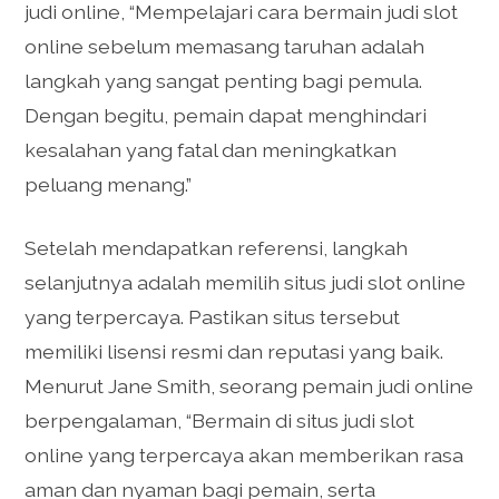
judi online, “Mempelajari cara bermain judi slot
online sebelum memasang taruhan adalah
langkah yang sangat penting bagi pemula.
Dengan begitu, pemain dapat menghindari
kesalahan yang fatal dan meningkatkan
peluang menang.”
Setelah mendapatkan referensi, langkah
selanjutnya adalah memilih situs judi slot online
yang terpercaya. Pastikan situs tersebut
memiliki lisensi resmi dan reputasi yang baik.
Menurut Jane Smith, seorang pemain judi online
berpengalaman, “Bermain di situs judi slot
online yang terpercaya akan memberikan rasa
aman dan nyaman bagi pemain, serta