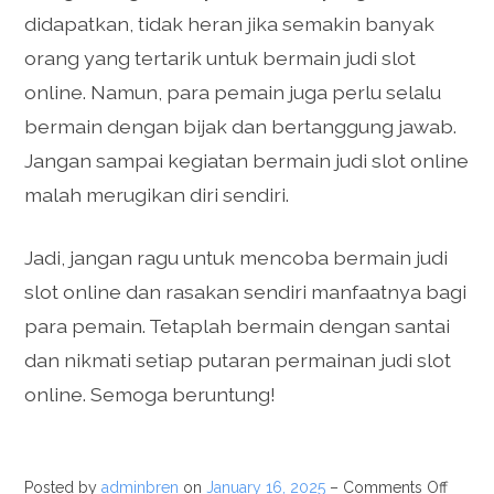
didapatkan, tidak heran jika semakin banyak
orang yang tertarik untuk bermain judi slot
online. Namun, para pemain juga perlu selalu
bermain dengan bijak dan bertanggung jawab.
Jangan sampai kegiatan bermain judi slot online
malah merugikan diri sendiri.
Jadi, jangan ragu untuk mencoba bermain judi
slot online dan rasakan sendiri manfaatnya bagi
para pemain. Tetaplah bermain dengan santai
dan nikmati setiap putaran permainan judi slot
online. Semoga beruntung!
Posted by
adminbren
on
January 16, 2025
–
Comments Off