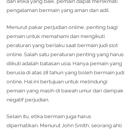
dan etika yang baik, pemain dapat menikmati
pengalaman bermain yang aman dan adil.
Menurut pakar perjudian online, penting bagi
pemain untuk memahami dan mengikuti
peraturan yang berlaku saat bermain judi slot
online. Salah satu peraturan penting yang harus
diikuti adalah batasan usia. Hanya pemain yang
berusia di atas 18 tahun yang boleh bermain judi
online. Hal ini bertujuan untuk melindungi
pemain yang masih di bawah umur dari dampak
negatif perjudian.
Selain itu, etika bermain juga harus
diperhatikan. Menurut John Smith, seorang ahli