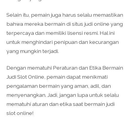
Selain itu, pemain juga harus selalu memastikan
bahwa mereka bermain di situs judi online yang
terpercaya dan memiliki lisensi resmi. Hal ini
untuk menghindari penipuan dan kecurangan
yang mungkin terjadi.
Dengan mematuhi Peraturan dan Etika Bermain
Judi Slot Online, pemain dapat menikmati
pengalaman bermain yang aman, adil, dan
menyenangkan. Jadi, jangan lupa untuk selalu
mematuhi aturan dan etika saat bermain judi
slot online!