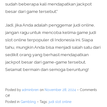
sudah beberapa kali mendapatkan jackpot
besar dari game tersebut.”
Jadi, jika Anda adalah penggemar judi online,
jangan ragu untuk mencoba kelima game judi
slot online terpopuler di Indonesia ini. Siapa
tahu, mungkin Anda bisa menjadi salah satu dari
sedikit orang yang berhasil mendapatkan
jackpot besar dari game-game tersebut.
Selamat bermain dan semoga beruntung!
Posted by
adminbren
on
November 28, 2024
–
Comments
Off
Posted in
Gambling
– Tags:
judi slot online