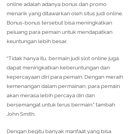
online adalah adanya bonus dan promo
menarik yang ditawarkan oleh situs judi online.
Bonus-bonus tersebut bisa meningkatkan
peluang para pemain untuk mendapatkan
keuntungan lebih besar.
“Tidak hanya itu, bermain judi slot online juga
dapat meningkatkan keberuntungan dan
kepercayaan diri para pemain. Dengan meraih
kemenangan dalam permainan, para pemain
akan merasa lebih percaya diri dan
bersemangat untuk terus bermain,” tambah
John Smith.
Dengan begitu banyak manfaat yang bisa