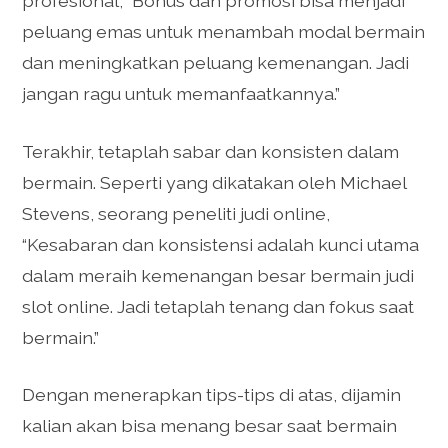
profesional, “Bonus dan promosi bisa menjadi
peluang emas untuk menambah modal bermain
dan meningkatkan peluang kemenangan. Jadi
jangan ragu untuk memanfaatkannya.”
Terakhir, tetaplah sabar dan konsisten dalam
bermain. Seperti yang dikatakan oleh Michael
Stevens, seorang peneliti judi online,
“Kesabaran dan konsistensi adalah kunci utama
dalam meraih kemenangan besar bermain judi
slot online. Jadi tetaplah tenang dan fokus saat
bermain.”
Dengan menerapkan tips-tips di atas, dijamin
kalian akan bisa menang besar saat bermain