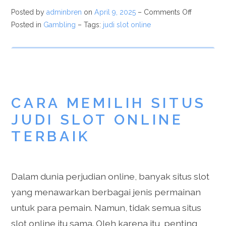
Posted by
adminbren
on
April 9, 2025
–
Comments Off
Posted in
Gambling
– Tags:
judi slot online
CARA MEMILIH SITUS
JUDI SLOT ONLINE
TERBAIK
Dalam dunia perjudian online, banyak situs slot
yang menawarkan berbagai jenis permainan
untuk para pemain. Namun, tidak semua situs
slot online itu sama. Oleh karena itu, penting