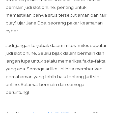
bermain judi slot online, penting untuk
memastikan bahwa situs tersebut aman dan fair
play,” ujar Jane Doe, seorang pakar keamanan
cyber.
Jadi, jangan terjebak dalam mitos-mitos seputar
judi slot online. Selalu bijak dalam bermain dan
jangan lupa untuk selalu memeriksa fakta-fakta
yang ada. Semoga artikel ini bisa memberikan
pemahaman yang lebih baik tentang judi slot
online. Selamat bermain dan semoga
beruntung!