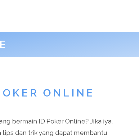
E
POKER ONLINE
ng bermain ID Poker Online? Jika iya,
a tips dan trik yang dapat membantu