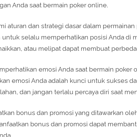
n Anda saat bermain poker online.
aturan dan strategi dasar dalam permainan po
untuk selalu memperhatikan posisi Anda di m
naikkan, atau melipat dapat membuat perbeda
memperhatikan emosi Anda saat bermain poker o
kan emosi Anda adalah kunci untuk sukses da
ahan, dan jangan terlalu percaya diri saat me
atkan bonus dan promosi yang ditawarkan oleh
manfaatkan bonus dan promosi dapat memban
nda.