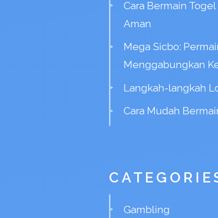
Cara Bermain Togel
Aman
Mega Sicbo: Permai
Menggabungkan Keb
Langkah-langkah Lo
Cara Mudah Bermain
CATEGORIE
Gambling