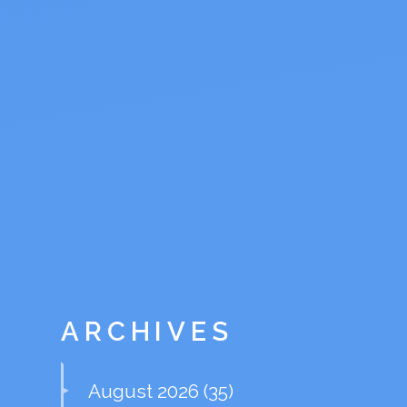
ARCHIVES
August 2026
(35)