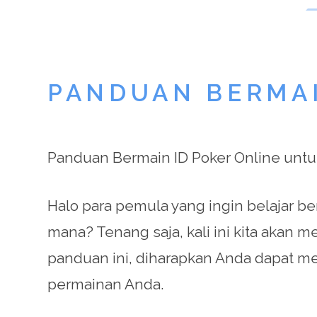
PANDUAN BERMAI
Panduan Bermain ID Poker Online unt
Halo para pemula yang ingin belajar b
mana? Tenang saja, kali ini kita aka
panduan ini, diharapkan Anda dapat 
permainan Anda.