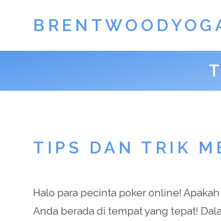
BRENTWOODYOG
TIPS DAN TRIK 
Halo para pecinta poker online! Apakah
Anda berada di tempat yang tepat! Dal