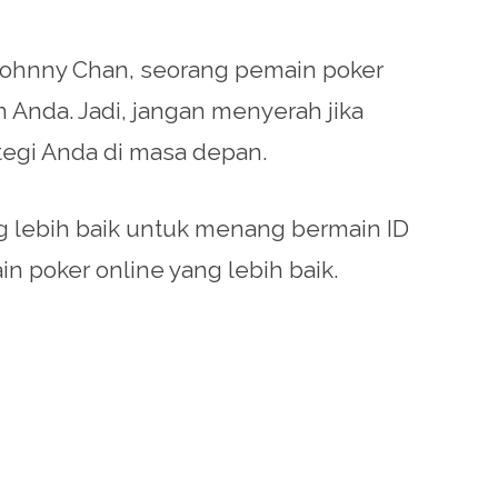
h Johnny Chan, seorang pemain poker
n Anda. Jadi, jangan menyerah jika
egi Anda di masa depan.
ng lebih baik untuk menang bermain ID
n poker online yang lebih baik.