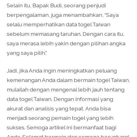
Selain itu, Bapak Budi, seorang penjudi
berpengalaman, juga menambahkan, “Saya
selalu memperhatikan data togel Taiwan
sebelum memasang taruhan. Dengan cara itu,
saya merasa lebih yakin dengan pilihan angka
yang saya pilih.”
Jadi, jika Anda ingin meningkatkan peluang
kemenangan Anda dalam bermain togel Taiwan,
mulailah dengan mengenal lebih jauh tentang
data togel Taiwan. Dengan informasi yang
akurat dan analisis yang tepat, Anda bisa
menjadi seorang pemain togel yang lebih
sukses. Semoga artikel ini bermanfaat bagi
Anda. Selamat bermain dan semoga beruntung!