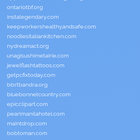
ontariotbf.org
instalegendary.com
keepworkershealthyandsafe.com
noodlesitaliankitchen.com
nydreamact.org
unagisushimetairie.com
jewelflashtattoos.com
getpcfixtoday.com
bbrtbandra.org
bluebonnetcountry.com
epicclipart.com
pearlmanilahotel.com
maintdrop.com
bobtoman.com