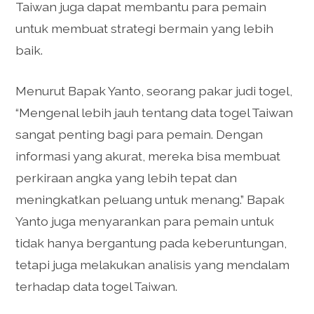
Taiwan juga dapat membantu para pemain
untuk membuat strategi bermain yang lebih
baik.
Menurut Bapak Yanto, seorang pakar judi togel,
“Mengenal lebih jauh tentang data togel Taiwan
sangat penting bagi para pemain. Dengan
informasi yang akurat, mereka bisa membuat
perkiraan angka yang lebih tepat dan
meningkatkan peluang untuk menang.” Bapak
Yanto juga menyarankan para pemain untuk
tidak hanya bergantung pada keberuntungan,
tetapi juga melakukan analisis yang mendalam
terhadap data togel Taiwan.