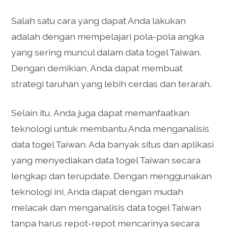
Salah satu cara yang dapat Anda lakukan
adalah dengan mempelajari pola-pola angka
yang sering muncul dalam data togel Taiwan.
Dengan demikian, Anda dapat membuat
strategi taruhan yang lebih cerdas dan terarah.
Selain itu, Anda juga dapat memanfaatkan
teknologi untuk membantu Anda menganalisis
data togel Taiwan. Ada banyak situs dan aplikasi
yang menyediakan data togel Taiwan secara
lengkap dan terupdate. Dengan menggunakan
teknologi ini, Anda dapat dengan mudah
melacak dan menganalisis data togel Taiwan
tanpa harus repot-repot mencarinya secara