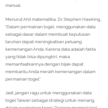
manual.
Menurut Ahli matematika, Dr. Stephen Hawking,
“Dalam permainan togel, menggunakan data
sebagai dasar dalam membuat keputusan
taruhan dapat meningkatkan peluang
kemenangan Anda. Karena data adalah fakta
yang tidak bisa dipungkiri, maka
memanfaatkannya dengan bijak dapat
membantu Anda meraih kemenangan dalam
permainan togel.”
Jadi, jangan ragu untuk menggunakan data
togel Taiwan sebagai strategi untuk menang
dalam permainan togel. Dengan mempelajari