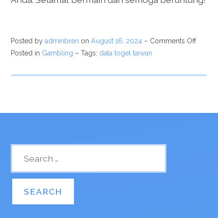
Posted by
adminbren
on
August 16, 2024
–
Comments Off
Posted in
Gambling
– Tags:
data togel taiwan