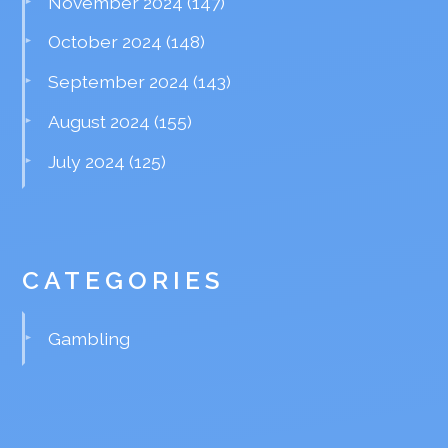
November 2024
(147)
October 2024
(148)
September 2024
(143)
August 2024
(155)
July 2024
(125)
CATEGORIES
Gambling