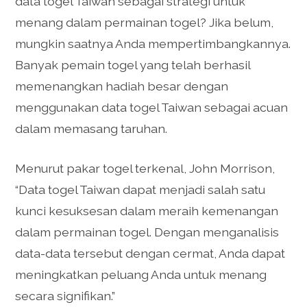
data togel Taiwan sebagai strategi untuk
menang dalam permainan togel? Jika belum,
mungkin saatnya Anda mempertimbangkannya.
Banyak pemain togel yang telah berhasil
memenangkan hadiah besar dengan
menggunakan data togel Taiwan sebagai acuan
dalam memasang taruhan.
Menurut pakar togel terkenal, John Morrison,
“Data togel Taiwan dapat menjadi salah satu
kunci kesuksesan dalam meraih kemenangan
dalam permainan togel. Dengan menganalisis
data-data tersebut dengan cermat, Anda dapat
meningkatkan peluang Anda untuk menang
secara signifikan.”