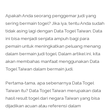
Apakah Anda seorang penggemar judi yang
sering bermain togel? Jika iya, tentu Anda sudah
tidak asing lagi dengan Data Togel Taiwan. Data
ini bisa menjadi senjata ampuh bagi para
pemain untuk meningkatkan peluang menang
dalam bermain judi togel. Dalam artikel ini, kita
akan membahas manfaat menggunakan Data
Togel Taiwan dalam bermain judi.
Pertama-tama, apa sebenarnya Data Togel
Taiwan itu? Data Togel Taiwan merupakan data
hasil result togel dari negara Taiwan yang bisa
dijadikan acuan atau referensi dalam