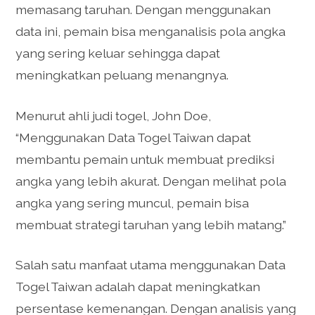
memasang taruhan. Dengan menggunakan
data ini, pemain bisa menganalisis pola angka
yang sering keluar sehingga dapat
meningkatkan peluang menangnya.
Menurut ahli judi togel, John Doe,
“Menggunakan Data Togel Taiwan dapat
membantu pemain untuk membuat prediksi
angka yang lebih akurat. Dengan melihat pola
angka yang sering muncul, pemain bisa
membuat strategi taruhan yang lebih matang.”
Salah satu manfaat utama menggunakan Data
Togel Taiwan adalah dapat meningkatkan
persentase kemenangan. Dengan analisis yang