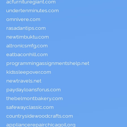
acfurnituregiant.com
undertenminutes.com
omnivere.com
rasadantips.com
newtimbuktu.com
altronicsmfg.com
eatbaconhill.com
programmingassignmentshelp.net
kidssleepover.com
newtravels.net
paydayloansforus.com
thebelmontbakery.com
safewayclassic.com
countrysidewoodcrafts.com
appliancerepairchicagoil.org