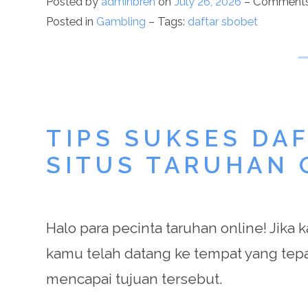
Posted by
adminbren
on
July 26, 2026
–
Comments
Posted in
Gambling
– Tags:
daftar sbobet
TIPS SUKSES DA
SITUS TARUHAN 
Halo para pecinta taruhan online! Jika
kamu telah datang ke tempat yang tep
mencapai tujuan tersebut.