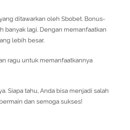
yang ditawarkan oleh Sbobet. Bonus-
ih banyak lagi. Dengan memanfaatkan
ng lebih besar.
gan ragu untuk memanfaatkannya
a. Siapa tahu, Anda bisa menjadi salah
 bermain dan semoga sukses!