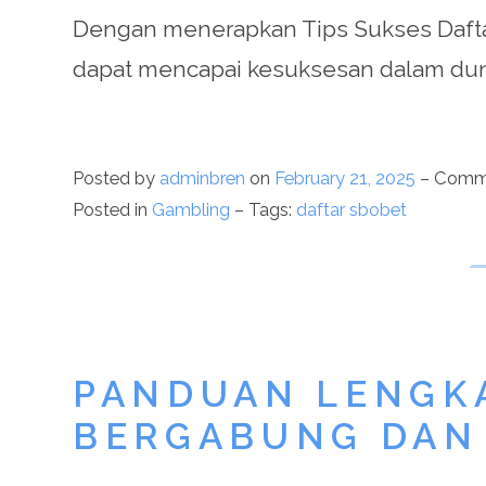
Dengan menerapkan Tips Sukses Daftar
dapat mencapai kesuksesan dalam duni
Posted by
adminbren
on
February 21, 2025
–
Comme
Posted in
Gambling
– Tags:
daftar sbobet
PANDUAN LENGKA
BERGABUNG DAN