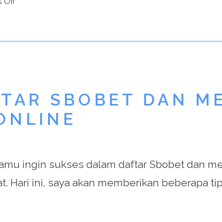
 Off
FTAR SBOBET DAN M
ONLINE
 kamu ingin sukses dalam daftar Sbobet dan me
at. Hari ini, saya akan memberikan beberapa 