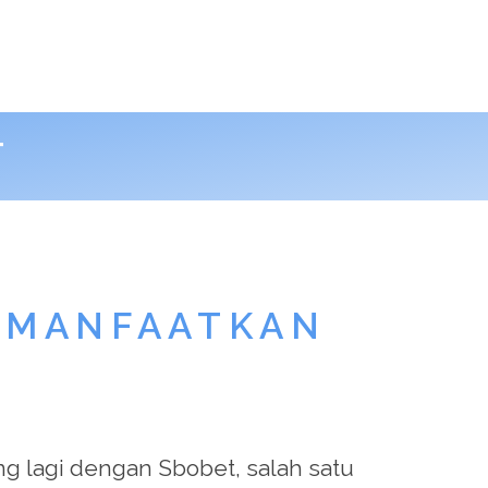
T
N MANFAATKAN
ng lagi dengan Sbobet, salah satu