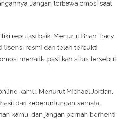
ngannya. Jangan terbawa emosi saat
iki reputasi baik. Menurut Brian Tracy,
 lisensi resmi dan telah terbukti
osi menarik, pastikan situs tersebut
nline kamu. Menurut Michael Jordan,
hasil dari keberuntungan semata,
emahan kamu, dan jangan pernah berhenti