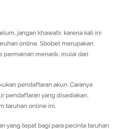
lum, jangan khawatir, karena kali ini
aruhan online. Sbobet merupakan
s permainan menarik, mulai dari
akukan pendaftaran akun. Caranya
ir pendaftaran yang disediakan.
 taruhan online ini.
n yang tepat bagi para pecinta taruhan