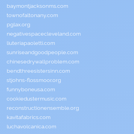
baymontjacksonms.com
townofaltonany.com
pglax.org
negativespacecleveland.com
liuteriapaoletti.com
sunriseandgoodpeople.com
chinesedrywallproblem.com
bendthreesistersinn.com
stjohns-flossmoor.org
funnyboneusa.com
cookiedustermusic.com
reconstructionensemble.org
kavitafabrics.com
luchavolcanica.com