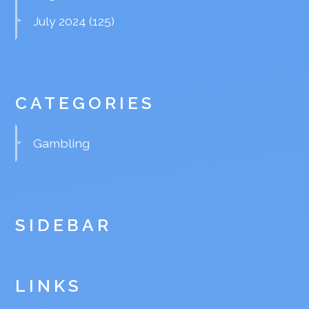
July 2024
(125)
CATEGORIES
Gambling
SIDEBAR
LINKS