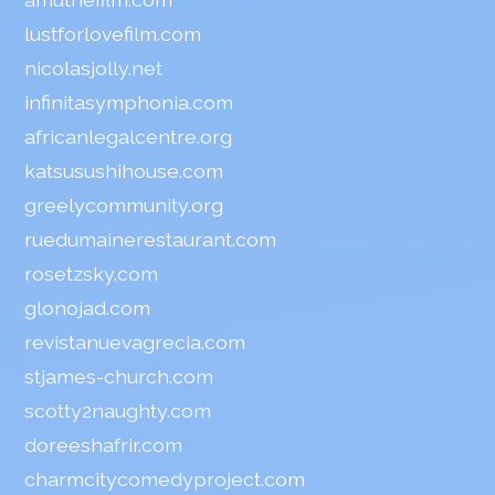
lustforlovefilm.com
nicolasjolly.net
infinitasymphonia.com
africanlegalcentre.org
katsusushihouse.com
greelycommunity.org
ruedumainerestaurant.com
rosetzsky.com
glonojad.com
revistanuevagrecia.com
stjames-church.com
scotty2naughty.com
doreeshafrir.com
charmcitycomedyproject.com