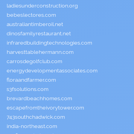
ladiesunderconstruction.org
bebeslectores.com
australiantimberoil.net
dinosfamilyrestaurant.net
infraredbuildingtechnologies.com
harvesttablehermann.com
carrosdegolfclub.com
energydevelopmentassociates.com
floraandfarmer.com
s3fsolutions.com
brevardbeachhomes.com
escapefromtheivorytower.com
743southchadwick.com
india-northeast.com