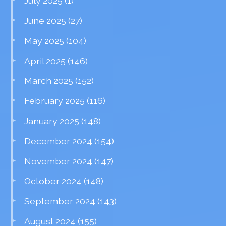
July 2025
(1)
June 2025
(27)
May 2025
(104)
April 2025
(146)
March 2025
(152)
February 2025
(116)
January 2025
(148)
December 2024
(154)
November 2024
(147)
October 2024
(148)
September 2024
(143)
August 2024
(155)