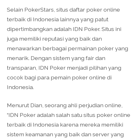
Selain PokerStars, situs daftar poker online
terbaik di Indonesia lainnya yang patut
dipertimbangkan adalah IDN Poker. Situs ini
juga memiliki reputasi yang baik dan
menawarkan berbagai permainan poker yang
menarik. Dengan sistem yang fair dan
transparan, IDN Poker menjadi pilihan yang
cocok bagi para pemain poker online di
Indonesia.
Menurut Dian, seorang ahli perjudian online,
“IDN Poker adalah salah satu situs poker online
terbaik di Indonesia karena mereka memiliki
sistem keamanan yang baik dan server yang