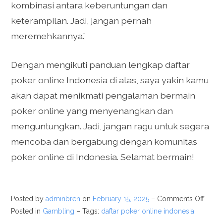
kombinasi antara keberuntungan dan
keterampilan. Jadi, jangan pernah
meremehkannya.”
Dengan mengikuti panduan lengkap daftar
poker online Indonesia di atas, saya yakin kamu
akan dapat menikmati pengalaman bermain
poker online yang menyenangkan dan
menguntungkan. Jadi, jangan ragu untuk segera
mencoba dan bergabung dengan komunitas
poker online di Indonesia. Selamat bermain!
Posted by
adminbren
on
February 15, 2025
–
Comments Off
Posted in
Gambling
– Tags:
daftar poker online indonesia