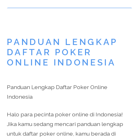
PANDUAN LENGKAP
DAFTAR POKER
ONLINE INDONESIA
Panduan Lengkap Daftar Poker Online
Indonesia
Halo para pecinta poker online di Indonesia!
Jika kamu sedang mencari panduan lengkap
untuk daftar poker online, kamu berada di