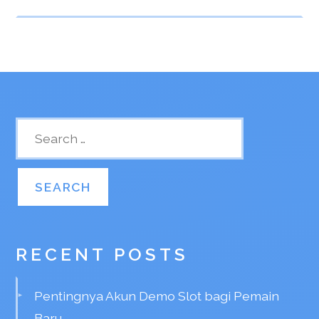
RECENT POSTS
Pentingnya Akun Demo Slot bagi Pemain
Baru