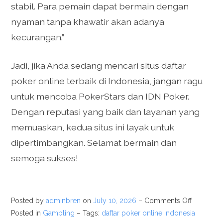
stabil. Para pemain dapat bermain dengan
nyaman tanpa khawatir akan adanya
kecurangan.”
Jadi, jika Anda sedang mencari situs daftar
poker online terbaik di Indonesia, jangan ragu
untuk mencoba PokerStars dan IDN Poker.
Dengan reputasi yang baik dan layanan yang
memuaskan, kedua situs ini layak untuk
dipertimbangkan. Selamat bermain dan
semoga sukses!
Posted by
adminbren
on
July 10, 2026
–
Comments Off
Posted in
Gambling
– Tags:
daftar poker online indonesia