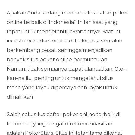
Apakah Anda sedang mencari situs daftar poker
online terbaik di Indonesia? Inilah saat yang
tepat untuk mengetahui jawabannya! Saat ini,
industri perjudian online di Indonesia semakin
berkembang pesat, sehingga menjadikan
banyak situs poker online bermunculan.
Namun, tidak semuanya dapat diandalkan. Oleh
karena itu, penting untuk mengetahui situs
mana yang layak dipercaya dan layak untuk
dimainkan.
Salah satu situs daftar poker online terbaik di
Indonesia yang sangat direkomendasikan
adalah PokerStars. Situs ini telah lama dikenal