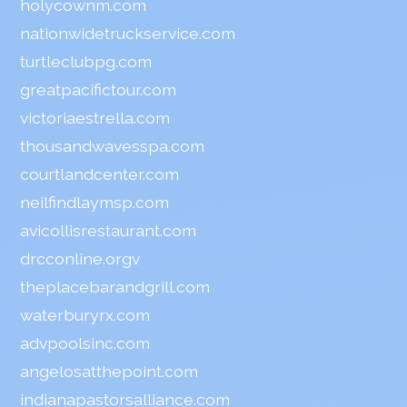
holycownm.com
nationwidetruckservice.com
turtleclubpg.com
greatpacifictour.com
victoriaestrella.com
thousandwavesspa.com
courtlandcenter.com
neilfindlaymsp.com
avicollisrestaurant.com
drcconline.org
v
theplacebarandgrill.com
waterburyrx.com
advpoolsinc.com
angelosatthepoint.com
indianapastorsalliance.com