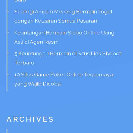
Strategi Ampuh Menang Bermain Togel
dengan Keluaran Semua Pasaran
Keuntungan Bermain Sicbo Online Uang
Asli di Agen Resmi
5 Keuntungan Bermain di Situs Link Sbobet
Terbaru
10 Situs Game Poker Online Terpercaya
yang Wajib Dicoba
ARCHIVES