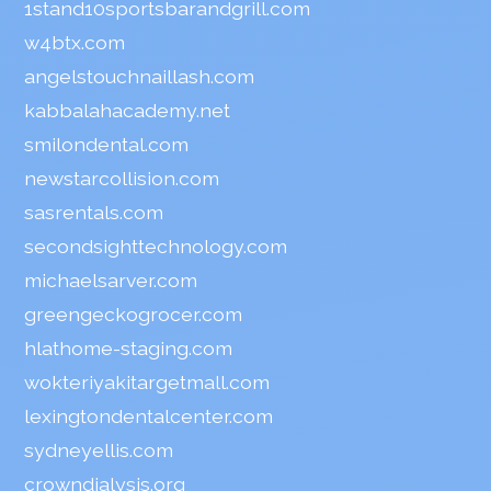
1stand10sportsbarandgrill.com
w4btx.com
angelstouchnaillash.com
kabbalahacademy.net
smilondental.com
newstarcollision.com
sasrentals.com
secondsighttechnology.com
michaelsarver.com
greengeckogrocer.com
hlathome-staging.com
wokteriyakitargetmall.com
lexingtondentalcenter.com
sydneyellis.com
crowndialysis.org