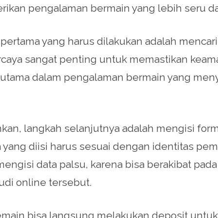
erikan pengalaman bermain yang lebih seru d
 pertama yang harus dilakukan adalah mencari
percaya sangat penting untuk memastikan ke
i utama dalam pengalaman bermain yang menyen
an, langkah selanjutnya adalah mengisi form
a yang diisi harus sesuai dengan identitas pe
 mengisi data palsu, karena bisa berakibat pa
udi online tersebut.
emain bisa langsung melakukan deposit untuk