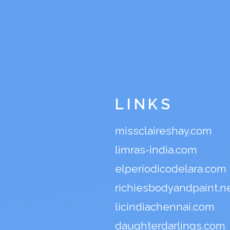
LINKS
missclaireshay.com
limras-india.com
elperiodicodelara.com
richiesbodyandpaint.n
licindiachennai.com
daughterdarlings.com