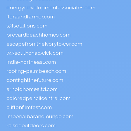
energydevelopmentassociates.com
floraandfarmer.com
s3fsolutions.com
brevardbeachhomes.com
escapefromtheivorytower.com
743southchadwick.com
india-northeast.com
roofing-palmbeach.com
dontfightthefuture.com
arnoldhomesltd.com
coloredpencilcentral.com
cliftonfilmfest.com
imperialbarandlounge.com
raisedoutdoors.com