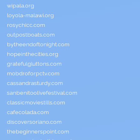
wipala.org
loyola-malawi.org
rosychicc.com
outpostboats.com
bytheendoftonight.com
hopeinthecities.org
gratefulgluttons.com
mobdroforpctv.com
cassandrasturdy.com
sanbenitoolivefestival.com
classicmoviestills.com
cafecolada.com
discoversoriano.com
thebeginnerspoint.com