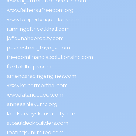
www.tigertrendsprinceton.com
www.fathers4freedom.org
www.topperlyngundogs.com
runningoftheelkhalf.com
jeffdunaheerealty.com
peacestrengthyoga.com
freedomfinancialsolutionsinc.com
flexfoldtraps.com
amendsracingengines.com
www.kortormorthai.com
www.fatandqueer.com
anneashleyumc.org
landsurveyskansascity.com
stpauldeckbuilders.com
footingsunlimited.com