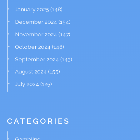
January 2025
(148)
December 2024
(154)
November 2024
(147)
October 2024
(148)
September 2024
(143)
August 2024
(155)
July 2024
(125)
CATEGORIES
Gambling