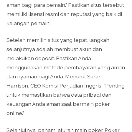
aman bagi para pemain.” Pastikan situs tersebut
memiliki lisensi resmi dan reputasi yang baik di
kalangan pemain.
Setelah memilih situs yang tepat, langkah
selanjutnya adalah membuat akun dan
melakukan deposit. Pastikan Anda
menggunakan metode pembayaran yang aman
dan nyaman bagi Anda. Menurut Sarah
Harrison, CEO Komisi Perjudian Inggris, “Penting
untuk memastikan bahwa data pribadi dan
keuangan Anda aman saat bermain poker
online.”
Selanjutnya, pahami aturan main poker. Poker