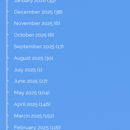
January 2026
(39)
December 2025
(38)
November 2025
(6)
October 2025
(6)
September 2025
(17)
August 2025
(30)
July 2025
(1)
June 2025
(27)
May 2025
(104)
April 2025
(146)
March 2025
(152)
February 2025
(116)