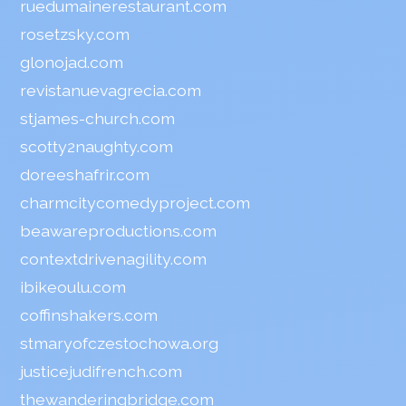
ruedumainerestaurant.com
rosetzsky.com
glonojad.com
revistanuevagrecia.com
stjames-church.com
scotty2naughty.com
doreeshafrir.com
charmcitycomedyproject.com
beawareproductions.com
contextdrivenagility.com
ibikeoulu.com
coffinshakers.com
stmaryofczestochowa.org
justicejudifrench.com
thewanderingbridge.com