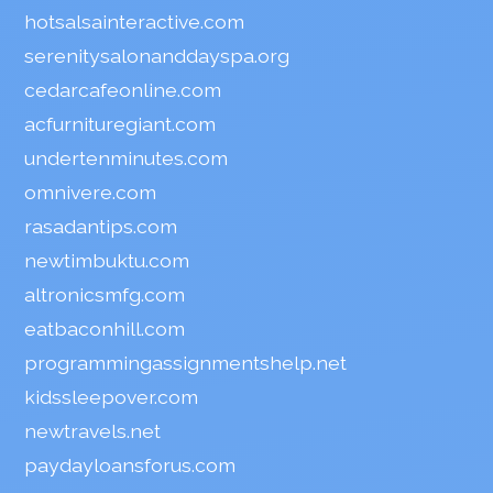
hotsalsainteractive.com
serenitysalonanddayspa.org
cedarcafeonline.com
acfurnituregiant.com
undertenminutes.com
omnivere.com
rasadantips.com
newtimbuktu.com
altronicsmfg.com
eatbaconhill.com
programmingassignmentshelp.net
kidssleepover.com
newtravels.net
paydayloansforus.com