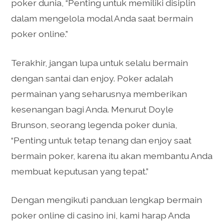
poker dunia, “Penting untuk memiliki disiplin
dalam mengelola modal Anda saat bermain
poker online.”
Terakhir, jangan lupa untuk selalu bermain
dengan santai dan enjoy. Poker adalah
permainan yang seharusnya memberikan
kesenangan bagi Anda. Menurut Doyle
Brunson, seorang legenda poker dunia,
“Penting untuk tetap tenang dan enjoy saat
bermain poker, karena itu akan membantu Anda
membuat keputusan yang tepat.”
Dengan mengikuti panduan lengkap bermain
poker online di casino ini, kami harap Anda