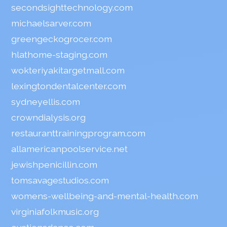
secondsighttechnology.com
michaelsarver.com
greengeckogrocer.com
hlathome-staging.com
wokteriyakitargetmall.com
lexingtondentalcenter.com
sydneyellis.com
crowndialysis.org
restauranttrainingprogram.com
allamericanpoolservice.net
jewishpenicillin.com
tomsavagestudios.com
womens-wellbeing-and-mental-health.com
virginiafolkmusic.org