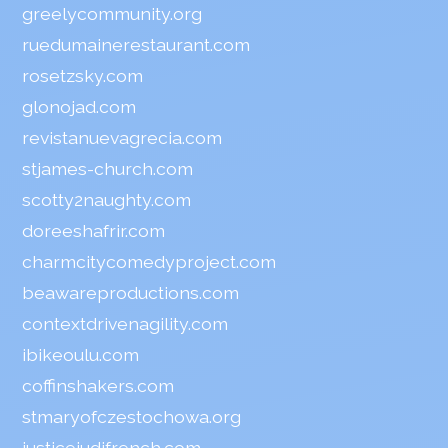
greelycommunity.org
ruedumainerestaurant.com
rosetzsky.com
glonojad.com
revistanuevagrecia.com
stjames-church.com
scotty2naughty.com
doreeshafrir.com
charmcitycomedyproject.com
beawareproductions.com
contextdrivenagility.com
ibikeoulu.com
coffinshakers.com
stmaryofczestochowa.org
justicejudifrench.com