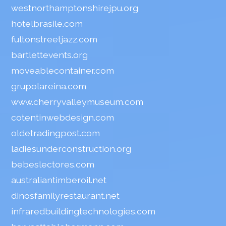
westnorthamptonshirejpu.org
hotelbrasile.com
fultonstreetjazz.com
bartlettevents.org
moveablecontainer.com
grupolareina.com
www.cherryvalleymuseum.com
cotentinwebdesign.com
oldetradingpost.com
ladiesunderconstruction.org
bebeslectores.com
australiantimberoil.net
dinosfamilyrestaurant.net
infraredbuildingtechnologies.com