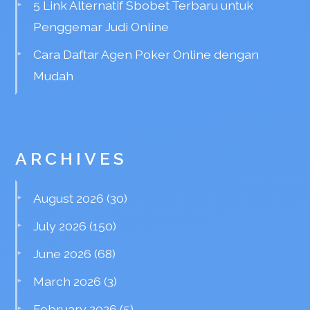
5 Link Alternatif Sbobet Terbaru untuk
Penggemar Judi Online
Cara Daftar Agen Poker Online dengan
Mudah
ARCHIVES
August 2026
(30)
July 2026
(150)
June 2026
(68)
March 2026
(3)
February 2026
(5)