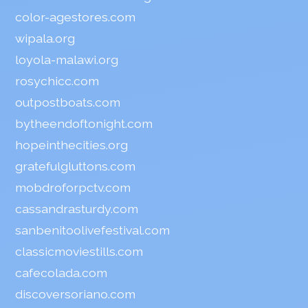
color-agestores.com
wipala.org
loyola-malawi.org
rosychicc.com
outpostboats.com
bytheendoftonight.com
hopeinthecities.org
gratefulgluttons.com
mobdroforpctv.com
cassandrasturdy.com
sanbenitoolivefestival.com
classicmoviestills.com
cafecolada.com
discoversoriano.com