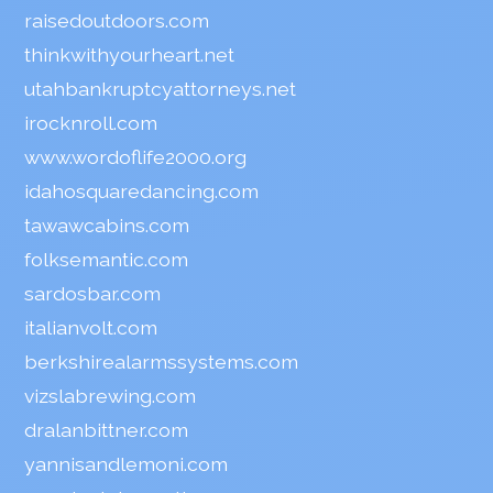
raisedoutdoors.com
thinkwithyourheart.net
utahbankruptcyattorneys.net
irocknroll.com
www.wordoflife2000.org
idahosquaredancing.com
tawawcabins.com
folksemantic.com
sardosbar.com
italianvolt.com
berkshirealarmssystems.com
vizslabrewing.com
dralanbittner.com
yannisandlemoni.com