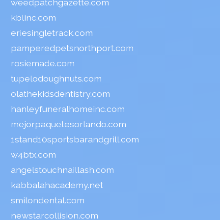
weedpatchgazette.com
kblinc.com
eriesingletrack.com
pamperedpetsnorthport.com
rosiemade.com
tupelodoughnuts.com
olathekidsdentistry.com
hanleyfuneralhomeinc.com
mejorpaquetesorlando.com
1stand10sportsbarandgrill.com
w4btx.com
angelstouchnaillash.com
kabbalahacademy.net
smilondental.com
newstarcollision.com