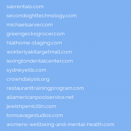
sasrentals.com
secondsighttechnology.com
michaelsarver.com
greengeckogrocer.com
hlathome-staging.com
wokteriyakitargetmall.com
lexingtondentalcenter.com
sydneyellis.com
crowndialysis.org
restauranttrainingprogram.com
allamericanpoolservice.net
jewishpenicillin.com
tomsavagestudios.com
womens-wellbeing-and-mental-health.com