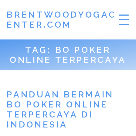
BRENTWOODYOGAC
ENTER.COM
TAG:
BO POKER
ONLINE TERPERCAYA
PANDUAN BERMAIN
BO POKER ONLINE
TERPERCAYA DI
INDONESIA