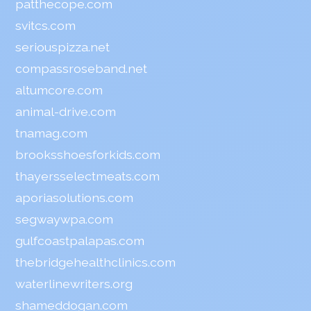
patthecope.com
svitcs.com
seriouspizza.net
compassroseband.net
altumcore.com
animal-drive.com
tnamag.com
brooksshoesforkids.com
thayersselectmeats.com
aporiasolutions.com
segwaywpa.com
gulfcoastpalapas.com
thebridgehealthclinics.com
waterlinewriters.org
shameddogan.com