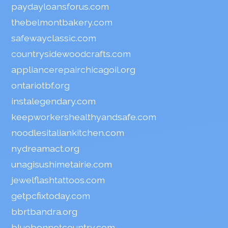
paydayloansforus.com
thebelmontbakery.com
safewayclassic.com
countrysidewoodcrafts.com
appliancerepairchicagoil.org
ontariotbf.org
instalegendary.com
keepworkershealthyandsafe.com
noodlesitaliankitchen.com
nydreamact.org
unagisushimetairie.com
jewelflashtattoos.com
getpcfixtoday.com
bbrtbandra.org
bluebonnetcountry.com