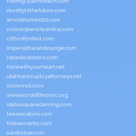
roofing-palmbeach.com
dontfightthefuture.com
arnoldhomesltd.com
coloredpencilcentral.com
cliftonfilmfest.com
imperialbarandlounge.com
raisedoutdoors.com
thinkwithyourheart.net
utahbankruptcyattorneys.net
irocknroll.com
www.wordoflife2000.org
idahosquaredancing.com
tawawcabins.com
folksemantic.com
sardosbar.com