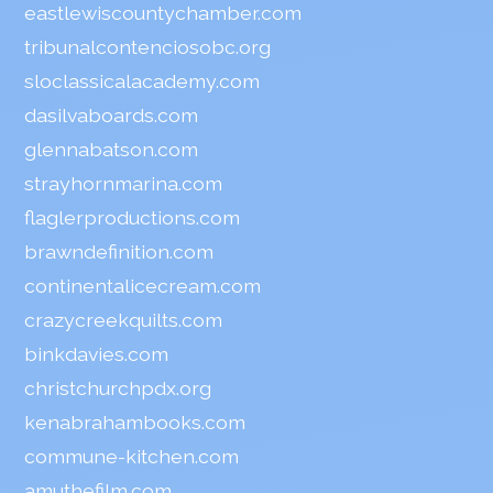
eastlewiscountychamber.com
tribunalcontenciosobc.org
sloclassicalacademy.com
dasilvaboards.com
glennabatson.com
strayhornmarina.com
flaglerproductions.com
brawndefinition.com
continentalicecream.com
crazycreekquilts.com
binkdavies.com
christchurchpdx.org
kenabrahambooks.com
commune-kitchen.com
amuthefilm.com