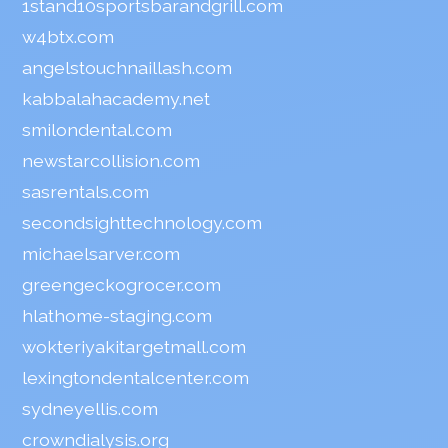
1stand10sportsbarandgrill.com
w4btx.com
angelstouchnaillash.com
kabbalahacademy.net
smilondental.com
newstarcollision.com
sasrentals.com
secondsighttechnology.com
michaelsarver.com
greengeckogrocer.com
hlathome-staging.com
wokteriyakitargetmall.com
lexingtondentalcenter.com
sydneyellis.com
crowndialysis.org