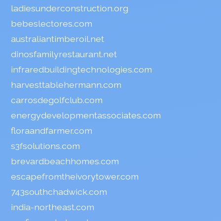
ladiesunderconstruction.org
bebeslectores.com
australiantimberoil.net
dinosfamilyrestaurant.net
infraredbuildingtechnologies.com
harvesttablehermann.com
carrosdegolfclub.com
energydevelopmentassociates.com
floraandfarmer.com
s3fsolutions.com
brevardbeachhomes.com
escapefromtheivorytower.com
743southchadwick.com
india-northeast.com