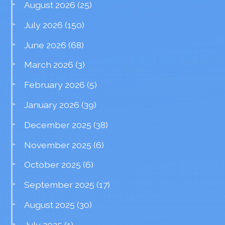
August 2026
(25)
July 2026
(150)
June 2026
(68)
March 2026
(3)
February 2026
(5)
January 2026
(39)
December 2025
(38)
November 2025
(6)
October 2025
(6)
September 2025
(17)
August 2025
(30)
July 2025
(1)