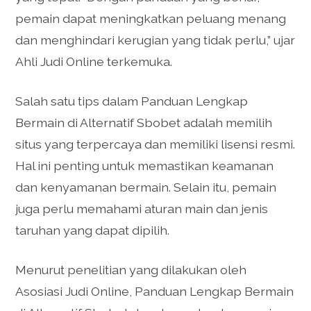
pemain dapat meningkatkan peluang menang
dan menghindari kerugian yang tidak perlu,” ujar
Ahli Judi Online terkemuka.
Salah satu tips dalam Panduan Lengkap
Bermain di Alternatif Sbobet adalah memilih
situs yang terpercaya dan memiliki lisensi resmi.
Hal ini penting untuk memastikan keamanan
dan kenyamanan bermain. Selain itu, pemain
juga perlu memahami aturan main dan jenis
taruhan yang dapat dipilih.
Menurut penelitian yang dilakukan oleh
Asosiasi Judi Online, Panduan Lengkap Bermain