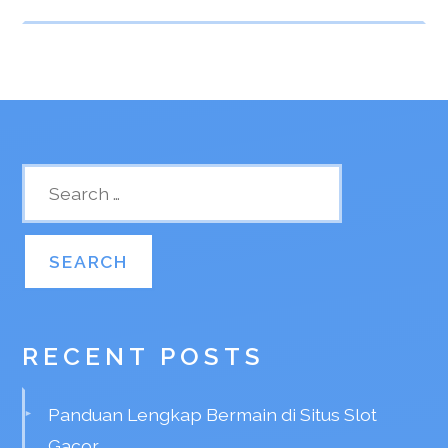
RECENT POSTS
Panduan Lengkap Bermain di Situs Slot
Gacor