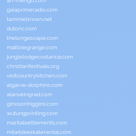
art-mengo.com
gaiaprimeradio.com
tammiebrown.net
dutonc.com
thelongescape.com
mattolegrange.com
junglelodgecostarica.com
christianfestivals.org
visitcountrykitchen.com
algarve-dolphins.com
alanveingrad.com
ginosonhiggins.com
wutungprinting.com
maritalsettlements.com
milwbikeskaterental.com