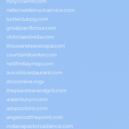
holycownm.com
nationwidetruckservice.com
turtleclubpg.com
greatpacifictour.com
victoriaestrella.com
thousandwavesspa.com
courtlandcenter.com
neilfindlaymsp.com
avicollisrestaurant.com
drcconline.org
v
theplacebarandgrill.com
waterburyrx.com
advpoolsinc.com
angelosatthepoint.com
indianapastorsalliance.com