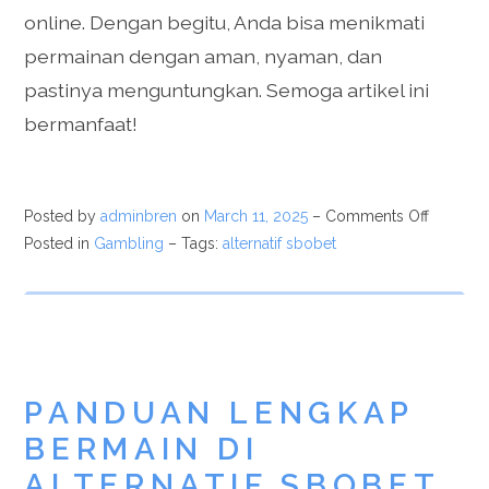
online. Dengan begitu, Anda bisa menikmati
permainan dengan aman, nyaman, dan
pastinya menguntungkan. Semoga artikel ini
bermanfaat!
Posted by
adminbren
on
March 11, 2025
–
Comments Off
Posted in
Gambling
– Tags:
alternatif sbobet
PANDUAN LENGKAP
BERMAIN DI
ALTERNATIF SBOBET