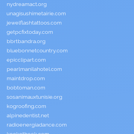
nydreamact.org
unagisushimetairie.com
jewelflashtattoos.com
getpcfixtoday.com
bbrtbandra.org
bluebonnetcountry.com
epicclipart.com
pearlmanilahotel.com
maintdrop.com
bobtoman.com
sosanimauxtunisie.org
kogroofing.com
alpinedentist.net
radioenergiadance.com
kookotheek.com