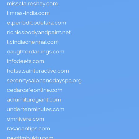
missclaireshay.com
limras-india.com
elperiodicodelara.com
richiesbodyandpaint.net
licindiachennai.com
daughterdarlings.com
infodeets.com
hotsalsainteractive.com
serenitysalonanddayspa.org
cedarcafeonline.com
acfurnituregiant.com
undertenminutes.com
omnivere.com
rasadantips.com
newtimbuktu.com