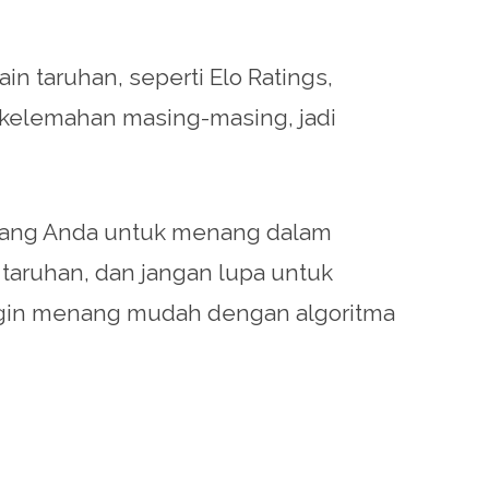
n taruhan, seperti Elo Ratings,
n kelemahan masing-masing, jadi
luang Anda untuk menang dalam
 taruhan, dan jangan lupa untuk
ingin menang mudah dengan algoritma