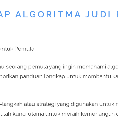
P ALGORITMA JUDI
 untuk Pemula
amu seorang pemula yang ingin memahami algo
 memberikan panduan lengkap untuk membantu 
-langkah atau strategi yang digunakan untuk
adalah kunci utama untuk meraih kemenangan d