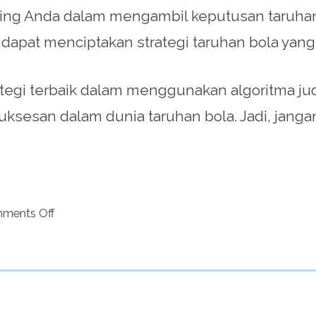
ng Anda dalam mengambil keputusan taruha
apat menciptakan strategi taruhan bola yang l
gi terbaik dalam menggunakan algoritma jud
esan dalam dunia taruhan bola. Jadi, jangan
ments Off