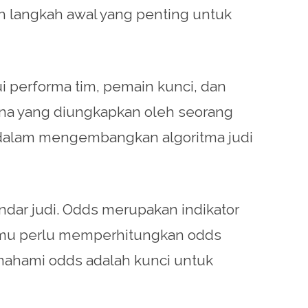
lah langkah awal yang penting untuk
i performa tim, pemain kunci, dan
ana yang diungkapkan oleh seorang
ma dalam mengembangkan algoritma judi
ndar judi. Odds merupakan indikator
amu perlu memperhitungkan odds
mahami odds adalah kunci untuk