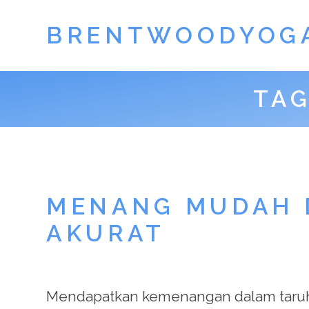
BRENTWOODYOG
TA
MENANG MUDAH 
AKURAT
Mendapatkan kemenangan dalam taruha