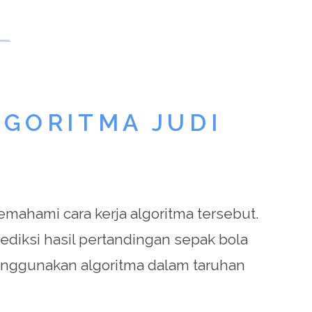
GORITMA JUDI
mahami cara kerja algoritma tersebut.
diksi hasil pertandingan sepak bola
menggunakan algoritma dalam taruhan