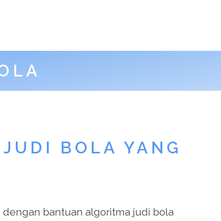
BOLA
JUDI BOLA YANG
engan bantuan algoritma judi bola