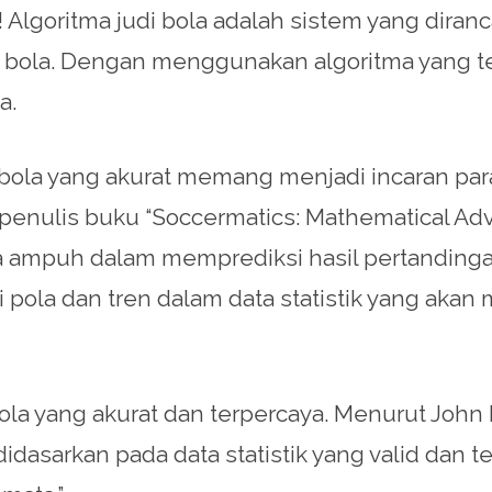
Algoritma judi bola adalah sistem yang diran
 bola. Dengan menggunakan algoritma yang t
a.
ola yang akurat memang menjadi incaran par
penulis buku “Soccermatics: Mathematical Adv
jata ampuh dalam memprediksi hasil pertandin
si pola dan tren dalam data statistik yang ak
ola yang akurat dan terpercaya. Menurut John
idasarkan pada data statistik yang valid dan te