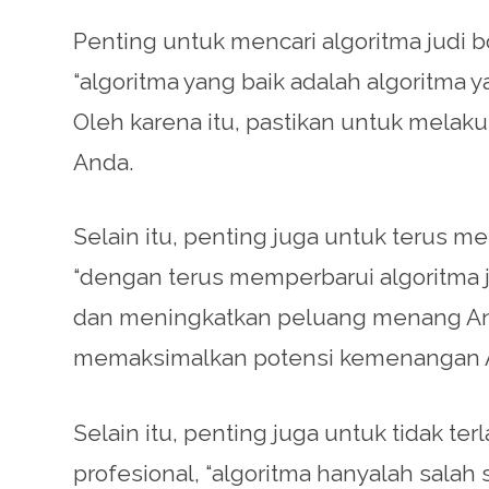
Penting untuk mencari algoritma judi bo
“algoritma yang baik adalah algoritma
Oleh karena itu, pastikan untuk melaku
Anda.
Selain itu, penting juga untuk terus m
“dengan terus memperbarui algoritma 
dan meningkatkan peluang menang And
memaksimalkan potensi kemenangan 
Selain itu, penting juga untuk tidak te
profesional, “algoritma hanyalah salah