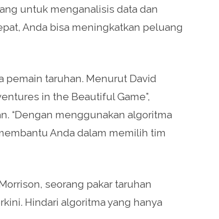
cang untuk menganalisis data dan
epat, Anda bisa meningkatkan peluang
a pemain taruhan. Menurut David
entures in the Beautiful Game”,
gan. “Dengan menggunakan algoritma
an membantu Anda dalam memilih tim
 Morrison, seorang pakar taruhan
rkini. Hindari algoritma yang hanya