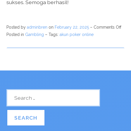
sukses. Semoga berhasil!
Posted by
adminbren
on
February 22, 2025
–
Comments Off
Posted in
Gambling
– Tags:
akun poker online