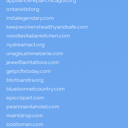
appliancerepairchicagoil.org
ontariotbf.org
instalegendary.com
keepworkershealthyandsafe.com
noodlesitaliankitchen.com
nydreamact.org
unagisushimetairie.com
jewelflashtattoos.com
getpcfixtoday.com
bbrtbandra.org
bluebonnetcountry.com
epicclipart.com
pearlmanilahotel.com
maintdrop.com
bobtoman.com