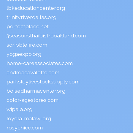
lbkeducationcenter.org
trinityriverdallas.org
perfectplace.net
3seasonsthaibistrooakland.com
scribblefire.com
yogaexpo.org
home-careassociates.com
andreacavaletto.com
parksleylivestocksupply.com
boisedharmacenter.org
color-agestores.com
wipala.org
loyola-malawi.org
rosychicc.com