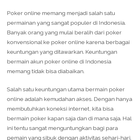
Poker online memang menjadi salah satu
permainan yang sangat populer di Indonesia.
Banyak orang yang mulai beralih dari poker
konvensional ke poker online karena berbagai
keuntungan yang ditawarkan. Keuntungan
bermain akun poker online di Indonesia
memang tidak bisa diabaikan.
Salah satu keuntungan utama bermain poker
online adalah kemudahan akses. Dengan hanya
membutuhkan koneksi internet, kita bisa
bermain poker kapan saja dan di mana saja. Hal
ini tentu sangat menguntungkan bagi para
pemain yang sibuk dengan aktivitas sehari-hari.