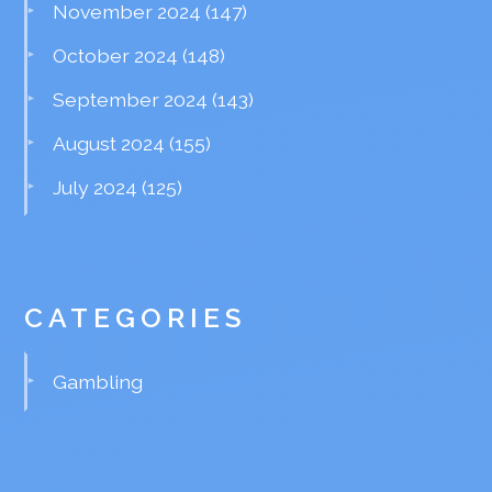
November 2024
(147)
October 2024
(148)
September 2024
(143)
August 2024
(155)
July 2024
(125)
CATEGORIES
Gambling