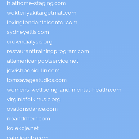
hlathome-staging.com
wokteriyakitargetmall.com
lexingtondentalcenter.com
sydneyellis.com
crowndialysis.org
restauranttrainingprogram.com
allamericanpoolservice.net
jewishpenicillin.com
tomsavagestudios.com
womens-wellbeing-and-mental-health.com
virginiafolkmusic.org
ovationsdance.com
ribandrhein.com
kolekcje.net
catolicanto.com