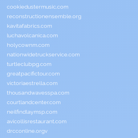
cookiedustermusic.com
reconstructionensemble.org
kavitafabrics.com
luchavolcanica.com
holycownm.com
nationwidetruckservice.com
turtleclubpg.com
greatpacifictour.com
victoriaestrella.com
thousandwavesspa.com
courtlandcenter.com
neilfindlaymsp.com
avicollisrestaurant.com
drcconline.org
v