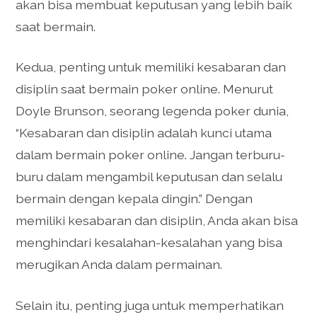
akan bisa membuat keputusan yang lebih baik
saat bermain.
Kedua, penting untuk memiliki kesabaran dan
disiplin saat bermain poker online. Menurut
Doyle Brunson, seorang legenda poker dunia,
“Kesabaran dan disiplin adalah kunci utama
dalam bermain poker online. Jangan terburu-
buru dalam mengambil keputusan dan selalu
bermain dengan kepala dingin.” Dengan
memiliki kesabaran dan disiplin, Anda akan bisa
menghindari kesalahan-kesalahan yang bisa
merugikan Anda dalam permainan.
Selain itu, penting juga untuk memperhatikan