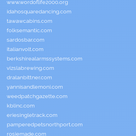
www.wordoflife2000.org
idahosquaredancing.com
tawawcabins.com
folksemantic.com
sardosbar.com
italianvolt.com
berkshirealarmssystems.com
vizslabrewing.com
dralanbittner.com
yannisandlemoni.com
weedpatchgazette.com
kblinc.com
eriesingletrack.com
pamperedpetsnorthport.com
rosiemade.com