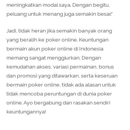
meningkatkan modal saya. Dengan begitu,
peluang untuk menang juga semakin besar.”
Jadi, tidak heran jika semakin banyak orang
yang beralih ke poker online. Keuntungan
bermain akun poker online di Indonesia
memang sangat menggiurkan. Dengan
kemudahan akses, variasi permainan, bonus
dan promosi yang ditawarkan, serta keseruan
bermain poker online, tidak ada alasan untuk
tidak mencoba peruntungan di dunia poker
online. Ayo bergabung dan rasakan sendiri
keuntungannya!