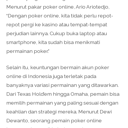
Menurut pakar poker online, Ario Ariotedjo,
“Dengan poker online, kita tidak perlu repot-
repot pergi ke kasino atau tempat-tempat
perjudian lainnya. Cukup buka laptop atau
smartphone, kita sudah bisa menikmati
permainan poker.”
Selain itu, keuntungan bermain akun poker
online di Indonesia juga terletak pada
banyaknya variasi permainan yang ditawarkan.
Dari Texas Hold’em hingga Omaha, pemain bisa
memilih permainan yang paling sesuai dengan
keahlian dan strategi mereka. Menurut Dewi
Dewanto, seorang pemain poker online