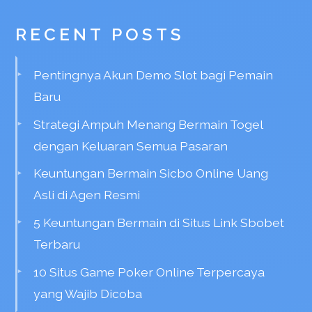
RECENT POSTS
Pentingnya Akun Demo Slot bagi Pemain
Baru
Strategi Ampuh Menang Bermain Togel
dengan Keluaran Semua Pasaran
Keuntungan Bermain Sicbo Online Uang
Asli di Agen Resmi
5 Keuntungan Bermain di Situs Link Sbobet
Terbaru
10 Situs Game Poker Online Terpercaya
yang Wajib Dicoba