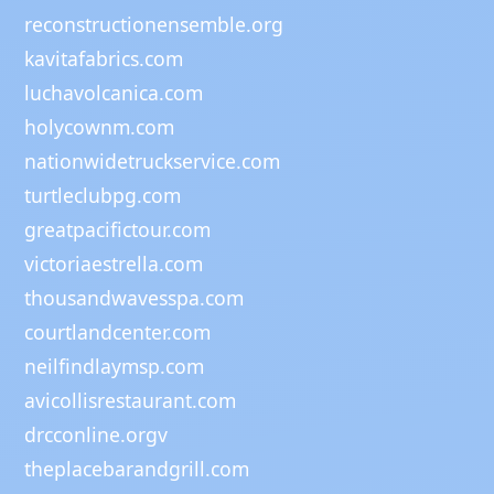
reconstructionensemble.org
kavitafabrics.com
luchavolcanica.com
holycownm.com
nationwidetruckservice.com
turtleclubpg.com
greatpacifictour.com
victoriaestrella.com
thousandwavesspa.com
courtlandcenter.com
neilfindlaymsp.com
avicollisrestaurant.com
drcconline.org
v
theplacebarandgrill.com