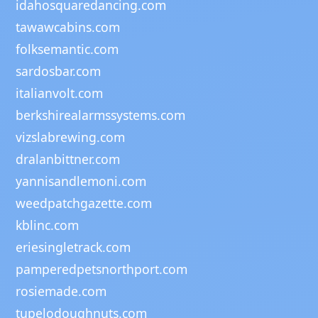
idahosquaredancing.com
tawawcabins.com
folksemantic.com
sardosbar.com
italianvolt.com
berkshirealarmssystems.com
vizslabrewing.com
dralanbittner.com
yannisandlemoni.com
weedpatchgazette.com
kblinc.com
eriesingletrack.com
pamperedpetsnorthport.com
rosiemade.com
tupelodoughnuts.com