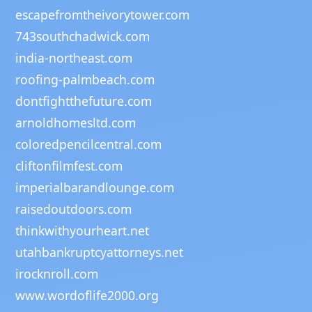
escapefromtheivorytower.com
743southchadwick.com
india-northeast.com
roofing-palmbeach.com
dontfightthefuture.com
arnoldhomesltd.com
coloredpencilcentral.com
cliftonfilmfest.com
imperialbarandlounge.com
raisedoutdoors.com
thinkwithyourheart.net
utahbankruptcyattorneys.net
irocknroll.com
www.wordoflife2000.org