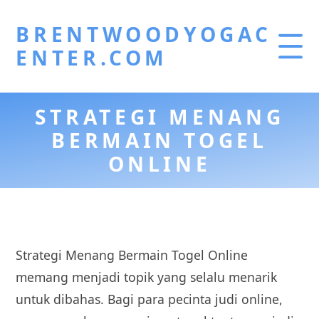
BRENTWOODYOGAC
ENTER.COM
STRATEGI MENANG
BERMAIN TOGEL
ONLINE
Strategi Menang Bermain Togel Online
memang menjadi topik yang selalu menarik
untuk dibahas. Bagi para pecinta judi online,