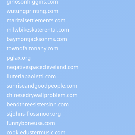
ginosonhiggins.com
wutungprinting.com
maritalsettlements.com
milwbikeskaterental.com
baymontjacksonms.com
townofaltonany.com
pglax.org
negativespacecleveland.com
liuteriapaoletti.com
sunriseandgoodpeople.com
chinesedrywallproblem.com
bendthreesistersinn.com
stjohns-flossmoor.org
funnyboneusa.com
cookiedustermusic.com