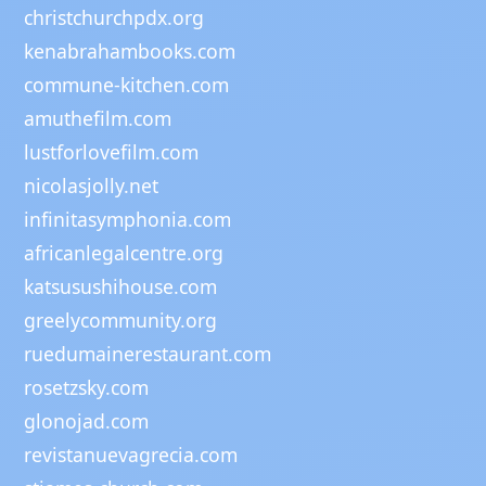
christchurchpdx.org
kenabrahambooks.com
commune-kitchen.com
amuthefilm.com
lustforlovefilm.com
nicolasjolly.net
infinitasymphonia.com
africanlegalcentre.org
katsusushihouse.com
greelycommunity.org
ruedumainerestaurant.com
rosetzsky.com
glonojad.com
revistanuevagrecia.com