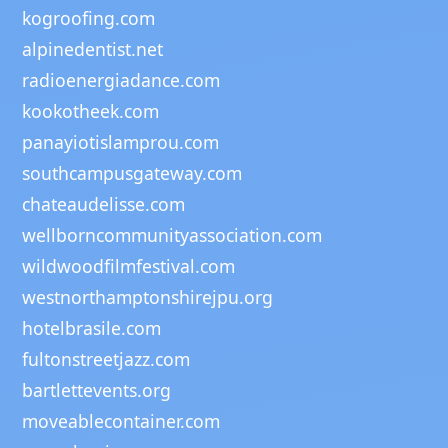
kogroofing.com
alpinedentist.net
radioenergiadance.com
kookotheek.com
panayiotislamprou.com
southcampusgateway.com
chateaudelisse.com
wellborncommunityassociation.com
wildwoodfilmfestival.com
westnorthamptonshirejpu.org
hotelbrasile.com
fultonstreetjazz.com
bartlettevents.org
moveablecontainer.com