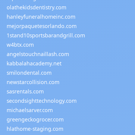
olathekidsdentistry.com
hanleyfuneralhomeinc.com
mejorpaquetesorlando.com
1stand10sportsbarandgrill.com
w4btx.com
angelstouchnaillash.com
kabbalahacademy.net
smilondental.com
newstarcollision.com
sasrentals.com
secondsighttechnology.com
michaelsarver.com
greengeckogrocer.com
hlathome-staging.com