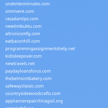
undertenminutes.com
omnivere.com
rasadantips.com
newtimbuktu.com
altronicsmfg.com
eatbaconhill.com
programmingassignmentshelp.net
kidssleepover.com
newtravels.net
paydayloansforus.com
thebelmontbakery.com
safewayclassic.com
countrysidewoodcrafts.com
appliancerepairchicagoil.org