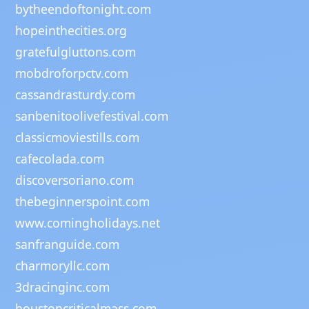
bytheendoftonight.com
hopeinthecities.org
gratefulgluttons.com
mobdroforpctv.com
cassandrasturdy.com
sanbenitoolivefestival.com
classicmoviestills.com
cafecolada.com
discoversoriano.com
thebeginnerspoint.com
www.comingholidays.net
sanfranguide.com
charmoryllc.com
3dracinginc.com
houstoncriticalmass.com