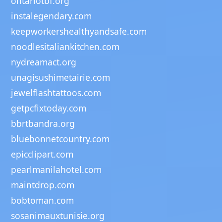
ontariotbf.org
instalegendary.com
keepworkershealthyandsafe.com
noodlesitaliankitchen.com
nydreamact.org
unagisushimetairie.com
jewelflashtattoos.com
getpcfixtoday.com
bbrtbandra.org
bluebonnetcountry.com
epicclipart.com
pearlmanilahotel.com
maintdrop.com
bobtoman.com
sosanimauxtunisie.org