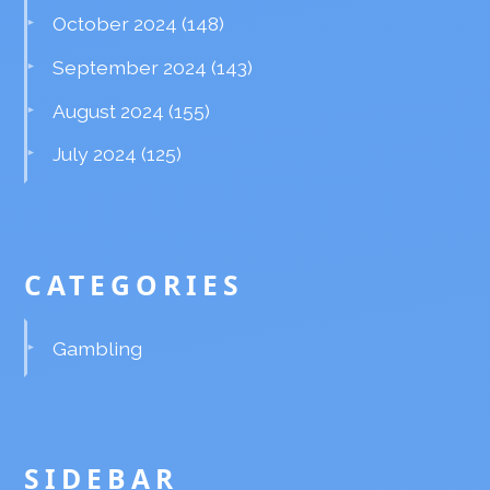
October 2024
(148)
September 2024
(143)
August 2024
(155)
July 2024
(125)
CATEGORIES
Gambling
SIDEBAR