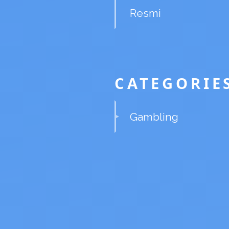
Resmi
CATEGORIE
Gambling