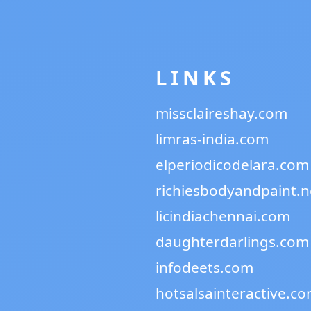
LINKS
missclaireshay.com
limras-india.com
elperiodicodelara.com
richiesbodyandpaint.n
licindiachennai.com
daughterdarlings.com
infodeets.com
hotsalsainteractive.c