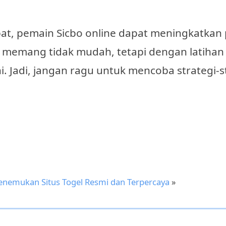
at, pemain Sicbo online dapat meningkatka
e memang tidak mudah, tetapi dengan latihan
i. Jadi, jangan ragu untuk mencoba strategi
enemukan Situs Togel Resmi dan Terpercaya
»