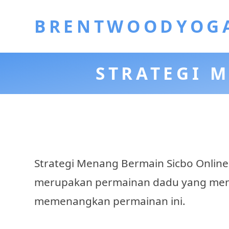
BRENTWOODYOG
STRATEGI 
Strategi Menang Bermain Sicbo Online
merupakan permainan dadu yang menar
memenangkan permainan ini.