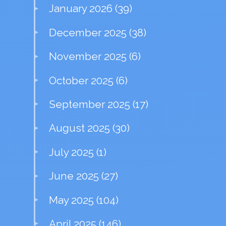
January 2026
(39)
December 2025
(38)
November 2025
(6)
October 2025
(6)
September 2025
(17)
August 2025
(30)
July 2025
(1)
June 2025
(27)
May 2025
(104)
April 2025
(146)