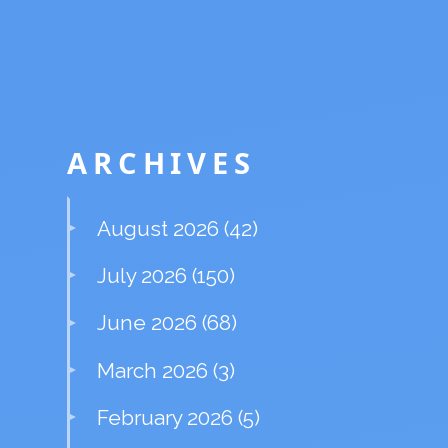
ARCHIVES
August 2026
(42)
July 2026
(150)
June 2026
(68)
March 2026
(3)
February 2026
(5)