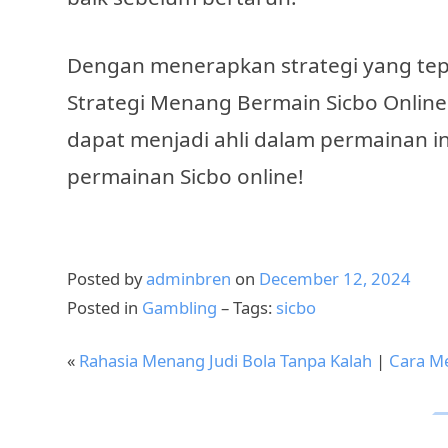
Dengan menerapkan strategi yang tep
Strategi Menang Bermain Sicbo Onlin
dapat menjadi ahli dalam permainan in
permainan Sicbo online!
Posted by
adminbren
on
December 12, 2024
Posted in
Gambling
– Tags:
sicbo
«
Rahasia Menang Judi Bola Tanpa Kalah
|
Cara M