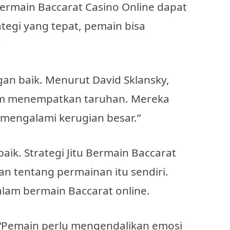
 Bermain Baccarat Casino Online dapat
gi yang tepat, pemain bisa
”
gan baik. Menurut David Sklansky,
alam menempatkan taruhan. Mereka
 mengalami kerugian besar.”
ik. Strategi Jitu Bermain Baccarat
an tentang permainan itu sendiri.
lam bermain Baccarat online.
 “Pemain perlu mengendalikan emosi