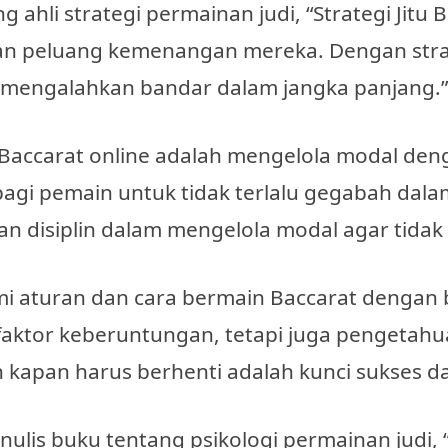
ahli strategi permainan judi, “Strategi Jitu
 peluang kemenangan mereka. Dengan strate
mengalahkan bandar dalam jangka panjang.
n Baccarat online adalah mengelola modal den
g bagi pemain untuk tidak terlalu gegabah d
an disiplin dalam mengelola modal agar tidak
i aturan dan cara bermain Baccarat dengan ba
faktor keberuntungan, tetapi juga pengetahu
kapan harus berhenti adalah kunci sukses da
ulis buku tentang psikologi permainan judi,