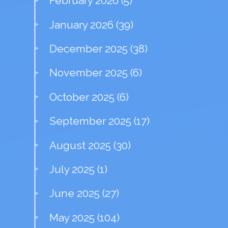
February 2026
(5)
January 2026
(39)
December 2025
(38)
November 2025
(6)
October 2025
(6)
September 2025
(17)
August 2025
(30)
July 2025
(1)
June 2025
(27)
May 2025
(104)