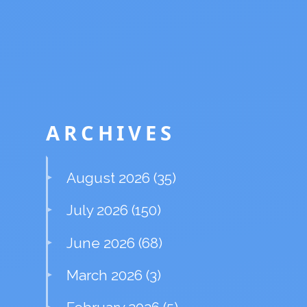
ARCHIVES
August 2026
(35)
July 2026
(150)
June 2026
(68)
March 2026
(3)