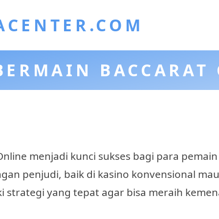
ACENTER.COM
 BERMAIN BACCARAT
 Online menjadi kunci sukses bagi para pemai
ngan penjudi, baik di kasino konvensional m
iki strategi yang tepat agar bisa meraih ke