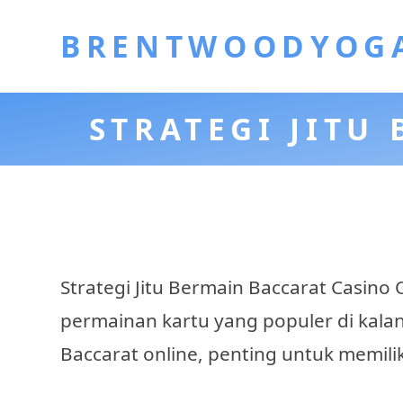
BRENTWOODYOG
STRATEGI JITU
Strategi Jitu Bermain Baccarat Casino
permainan kartu yang populer di kala
Baccarat online, penting untuk memil