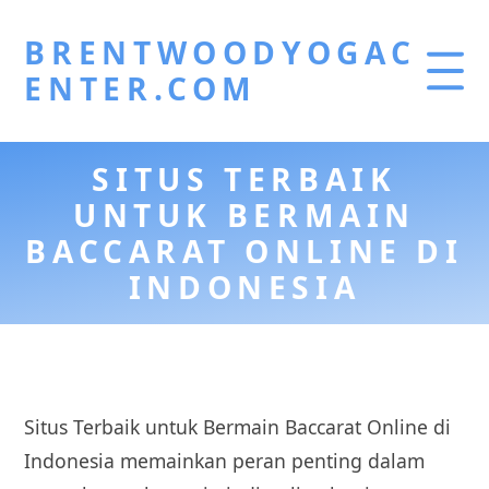
BRENTWOODYOGAC
ENTER.COM
SITUS TERBAIK
UNTUK BERMAIN
BACCARAT ONLINE DI
INDONESIA
Situs Terbaik untuk Bermain Baccarat Online di
Indonesia memainkan peran penting dalam