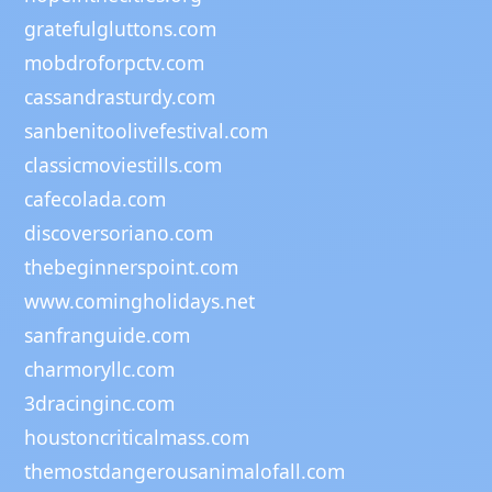
gratefulgluttons.com
mobdroforpctv.com
cassandrasturdy.com
sanbenitoolivefestival.com
classicmoviestills.com
cafecolada.com
discoversoriano.com
thebeginnerspoint.com
www.comingholidays.net
sanfranguide.com
charmoryllc.com
3dracinginc.com
houstoncriticalmass.com
themostdangerousanimalofall.com