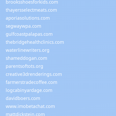
brooksshoesforkids.com
thayersselectmeats.com
aporiasolutions.com
segwaywpa.com
gulfcoastpalapas.com
thebridgehealthclinics.com
waterlinewriters.org
shameddogan.com
parentsoftots.org
creative3drenderings.com
farmerstradecoffee.com
logcabinyardage.com
davidboers.com
www.imobetachat.com
mattdickstein.com