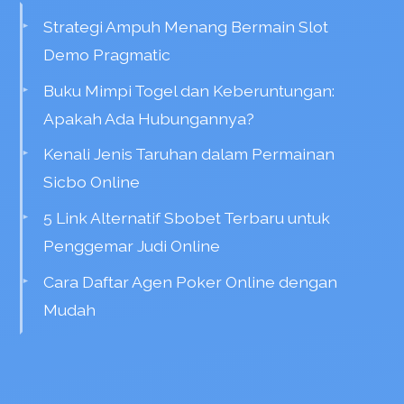
Strategi Ampuh Menang Bermain Slot
Demo Pragmatic
Buku Mimpi Togel dan Keberuntungan:
Apakah Ada Hubungannya?
Kenali Jenis Taruhan dalam Permainan
Sicbo Online
5 Link Alternatif Sbobet Terbaru untuk
Penggemar Judi Online
Cara Daftar Agen Poker Online dengan
Mudah