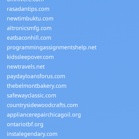
rasadantips.com
newtimbuktu.com
altronicsmfg.com
eatbaconhill.com
programmingassignmentshelp.net
kidssleepover.com
newtravels.net
paydayloansforus.com
thebelmontbakery.com
safewayclassic.com
countrysidewoodcrafts.com
appliancerepairchicagoil.org
ontariotbf.org
instalegendary.com