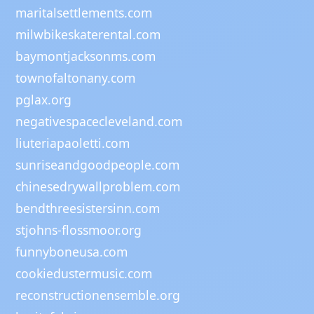
maritalsettlements.com
milwbikeskaterental.com
baymontjacksonms.com
townofaltonany.com
pglax.org
negativespacecleveland.com
liuteriapaoletti.com
sunriseandgoodpeople.com
chinesedrywallproblem.com
bendthreesistersinn.com
stjohns-flossmoor.org
funnyboneusa.com
cookiedustermusic.com
reconstructionensemble.org