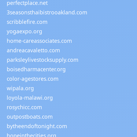
perfectplace.net
3seasonsthaibistrooakland.com
scribblefire.com
yogaexpo.org
home-careassociates.com
andreacavaletto.com
parksleylivestocksupply.com
boisedharmacenter.org
color-agestores.com
wipala.org
loyola-malawi.org
rosychicc.com
outpostboats.com
bytheendoftonight.com
hopeinthecities.org