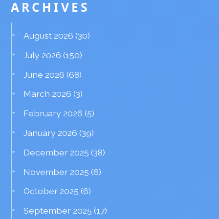
ARCHIVES
August 2026
(30)
July 2026
(150)
June 2026
(68)
March 2026
(3)
February 2026
(5)
January 2026
(39)
December 2025
(38)
November 2025
(6)
October 2025
(6)
September 2025
(17)