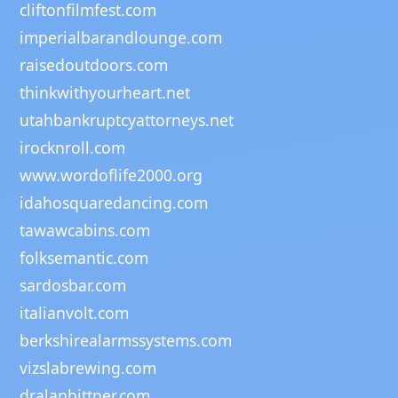
cliftonfilmfest.com
imperialbarandlounge.com
raisedoutdoors.com
thinkwithyourheart.net
utahbankruptcyattorneys.net
irocknroll.com
www.wordoflife2000.org
idahosquaredancing.com
tawawcabins.com
folksemantic.com
sardosbar.com
italianvolt.com
berkshirealarmssystems.com
vizslabrewing.com
dralanbittner.com