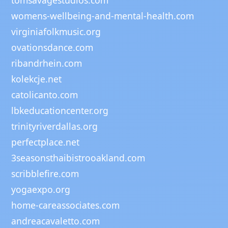
tomsavagestudios.com
womens-wellbeing-and-mental-health.com
virginiafolkmusic.org
ovationsdance.com
ribandrhein.com
kolekcje.net
catolicanto.com
lbkeducationcenter.org
trinityriverdallas.org
perfectplace.net
3seasonsthaibistrooakland.com
scribblefire.com
yogaexpo.org
home-careassociates.com
andreacavaletto.com