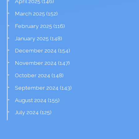
April 2025
(146)
March 2025
(152)
February 2025
(116)
January 2025
(148)
December 2024
(154)
November 2024
(147)
October 2024
(148)
September 2024
(143)
August 2024
(155)
July 2024
(125)