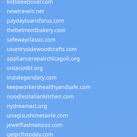
kidssleepover.com
newtravels.net
paydayloansforus.com
thebelmontbakery.com
safewayclassic.com
countrysidewoodcrafts.com
appliancerepairchicagoil.org
ontariotbf.org
instalegendary.com
keepworkershealthyandsafe.com
noodlesitaliankitchen.com
nydreamact.org
unagisushimetairie.com
jewelflashtattoos.com
getpcfixtoday.com