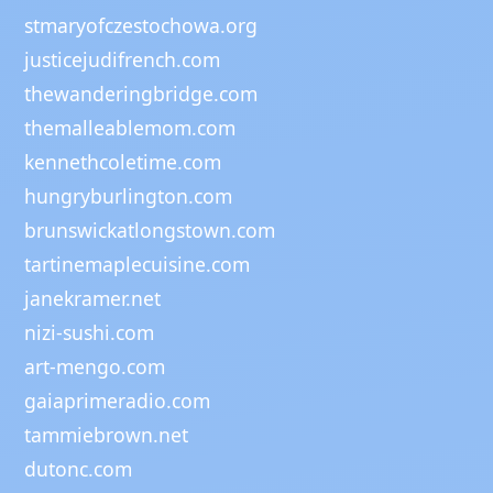
stmaryofczestochowa.org
justicejudifrench.com
thewanderingbridge.com
themalleablemom.com
kennethcoletime.com
hungryburlington.com
brunswickatlongstown.com
tartinemaplecuisine.com
janekramer.net
nizi-sushi.com
art-mengo.com
gaiaprimeradio.com
tammiebrown.net
dutonc.com