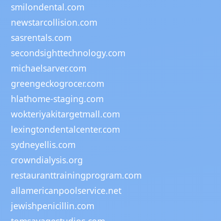
smilondental.com
newstarcollision.com
sasrentals.com
secondsighttechnology.com
michaelsarver.com
greengeckogrocer.com
hlathome-staging.com
wokteriyakitargetmall.com
lexingtondentalcenter.com
sydneyellis.com
crowndialysis.org
restauranttrainingprogram.com
allamericanpoolservice.net
jewishpenicillin.com