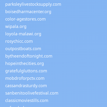
parksleylivestocksupply.com
boisedharmacenter.org
color-agestores.com
wipala.org
loyola-malawi.org
rosychicc.com
outpostboats.com
bytheendoftonight.com
hopeinthecities.org
gratefulgluttons.com
mobdroforpctv.com
cassandrasturdy.com
sanbenitoolivefestival.com
classicmoviestills.com