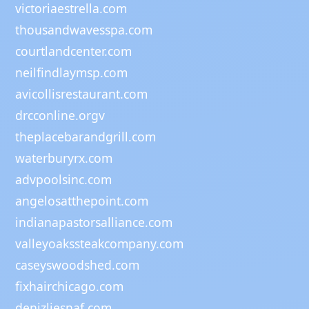
victoriaestrella.com
thousandwavesspa.com
courtlandcenter.com
neilfindlaymsp.com
avicollisrestaurant.com
drcconline.org
v
theplacebarandgrill.com
waterburyrx.com
advpoolsinc.com
angelosatthepoint.com
indianapastorsalliance.com
valleyoakssteakcompany.com
caseyswoodshed.com
fixhairchicago.com
denizliesnaf.com