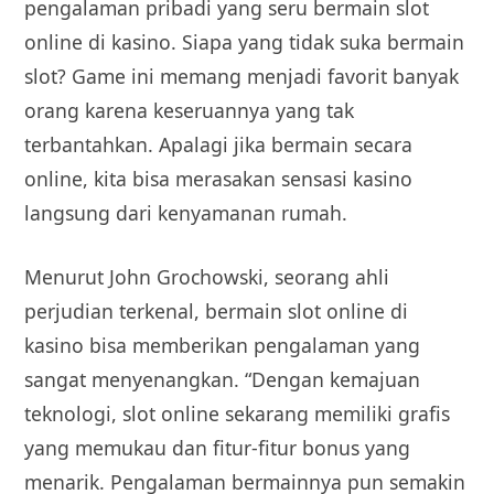
pengalaman pribadi yang seru bermain slot
online di kasino. Siapa yang tidak suka bermain
slot? Game ini memang menjadi favorit banyak
orang karena keseruannya yang tak
terbantahkan. Apalagi jika bermain secara
online, kita bisa merasakan sensasi kasino
langsung dari kenyamanan rumah.
Menurut John Grochowski, seorang ahli
perjudian terkenal, bermain slot online di
kasino bisa memberikan pengalaman yang
sangat menyenangkan. “Dengan kemajuan
teknologi, slot online sekarang memiliki grafis
yang memukau dan fitur-fitur bonus yang
menarik. Pengalaman bermainnya pun semakin