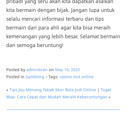
pribadi yang seru akan kita dapatkan asalkan
kita bermain dengan bijak. Jangan lupa untuk
selalu mencari informasi terbaru dan tips
bermain dari para ahli agar kita bisa meraih
kemenangan yang lebih besar. Selamat bermain
dan semoga beruntung!
Posted by
adminbren
on
May 16, 2025
Posted in
Gambling
– Tags:
casino slot online
«
Tips Jitu Menang Tebak Skor Bola Judi Online
|
Togel
Wap: Cara Cepat dan Mudah Meraih Keberuntungan
»