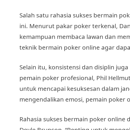
Salah satu rahasia sukses bermain po
ini. Menurut pakar poker terkenal, D
kemampuan membaca lawan dan membuat
teknik bermain poker online agar da
Selain itu, konsistensi dan disiplin j
pemain poker profesional, Phil Hellm
untuk mencapai kesuksesan dalam jan
mengendalikan emosi, pemain poker 
Rahasia sukses bermain poker online d
Doyle Brunson, “Penting untuk mengel