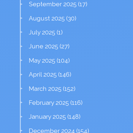
September 2025
(17)
August 2025
(30)
July 2025
(1)
June 2025
(27)
May 2025
(104)
April 2025
(146)
March 2025
(152)
February 2025
(116)
January 2025
(148)
December 2024
(154)