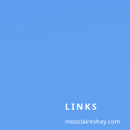
LINKS
missclaireshay.com