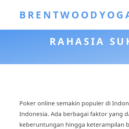
BRENTWOODYOG
RAHASIA SU
Poker online semakin populer di Indon
Indonesia. Ada berbagai faktor yang 
keberuntungan hingga keterampilan 