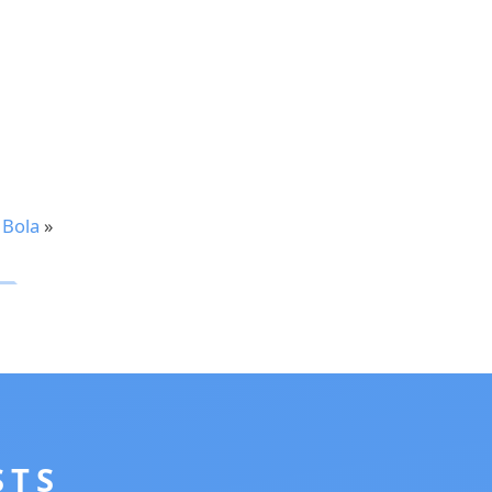
 Bola
»
STS