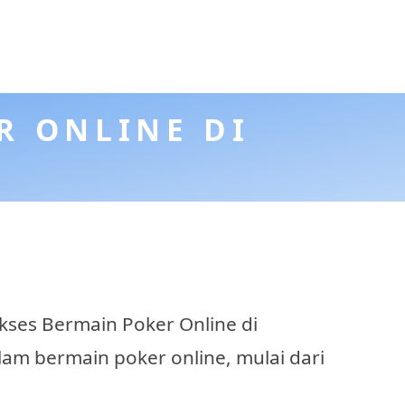
R ONLINE DI
kses Bermain Poker Online di
am bermain poker online, mulai dari