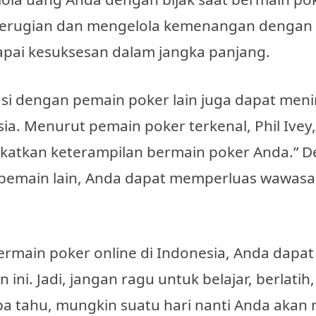
erugian dan mengelola kemenangan dengan b
pai kesuksesan dalam jangka panjang.
rasi dengan pemain poker lain juga dapat me
a. Menurut pemain poker terkenal, Phil Ivey, 
atkan keterampilan bermain poker Anda.” 
an pemain lain, Anda dapat memperluas waw
rmain poker online di Indonesia, Anda dap
ini. Jadi, jangan ragu untuk belajar, berla
a tahu, mungkin suatu hari nanti Anda akan m