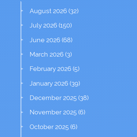
August 2026
(32)
July 2026
(150)
June 2026
(68)
March 2026
(3)
February 2026
(5)
January 2026
(39)
December 2025
(38)
November 2025
(6)
October 2025
(6)