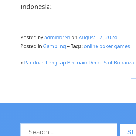
Indonesia!
Posted by
adminbren
on
August 17, 2024
Posted in
Gambling
– Tags:
online poker games
«
Panduan Lengkap Bermain Demo Slot Bonanza: