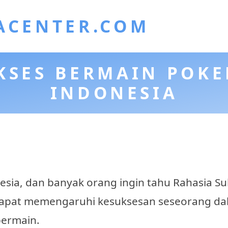
ACENTER.COM
KSES BERMAIN POKE
INDONESIA
esia, dan banyak orang ingin tahu Rahasia Su
dapat memengaruhi kesuksesan seseorang dal
bermain.