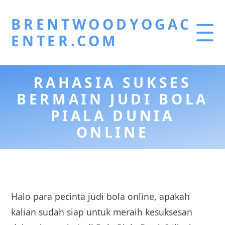
BRENTWOODYOGAC
ENTER.COM
RAHASIA SUKSES
BERMAIN JUDI BOLA
PIALA DUNIA
ONLINE
Halo para pecinta judi bola online, apakah
kalian sudah siap untuk meraih kesuksesan