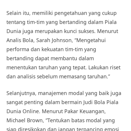
Selain itu, memiliki pengetahuan yang cukup
tentang tim-tim yang bertanding dalam Piala
Dunia juga merupakan kunci sukses. Menurut
Analis Bola, Sarah Johnson, “Mengetahui
performa dan kekuatan tim-tim yang
bertanding dapat membantu dalam
menentukan taruhan yang tepat. Lakukan riset
dan analisis sebelum memasang taruhan.”
Selanjutnya, manajemen modal yang baik juga
sangat penting dalam bermain Judi Bola Piala
Dunia Online. Menurut Pakar Keuangan,
Michael Brown, “Tentukan batas modal yang
siap diresikokan dan jangan terpancing emosi