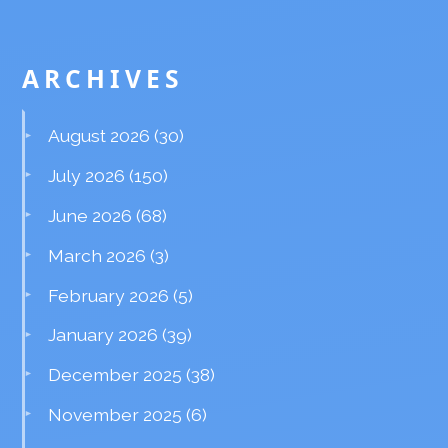
ARCHIVES
August 2026
(30)
July 2026
(150)
June 2026
(68)
March 2026
(3)
February 2026
(5)
January 2026
(39)
December 2025
(38)
November 2025
(6)