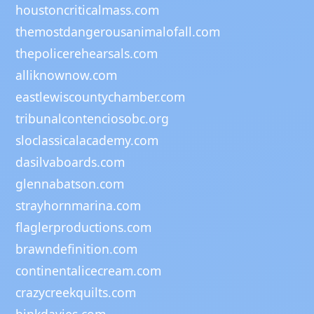
houstoncriticalmass.com
themostdangerousanimalofall.com
thepolicerehearsals.com
alliknownow.com
eastlewiscountychamber.com
tribunalcontenciosobc.org
sloclassicalacademy.com
dasilvaboards.com
glennabatson.com
strayhornmarina.com
flaglerproductions.com
brawndefinition.com
continentalicecream.com
crazycreekquilts.com
binkdavies.com