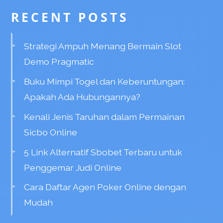
RECENT POSTS
Strategi Ampuh Menang Bermain Slot
Demo Pragmatic
Buku Mimpi Togel dan Keberuntungan:
Apakah Ada Hubungannya?
Kenali Jenis Taruhan dalam Permainan
Sicbo Online
5 Link Alternatif Sbobet Terbaru untuk
Penggemar Judi Online
Cara Daftar Agen Poker Online dengan
Mudah