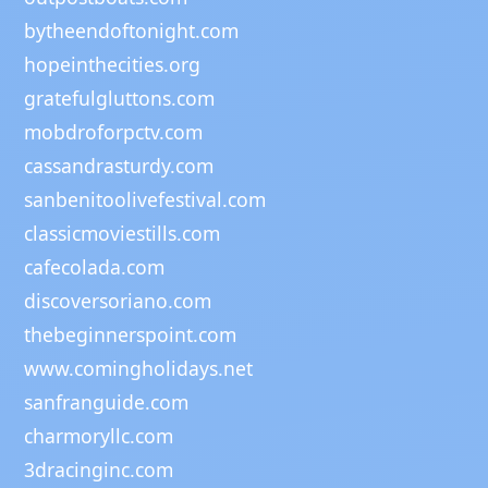
bytheendoftonight.com
hopeinthecities.org
gratefulgluttons.com
mobdroforpctv.com
cassandrasturdy.com
sanbenitoolivefestival.com
classicmoviestills.com
cafecolada.com
discoversoriano.com
thebeginnerspoint.com
www.comingholidays.net
sanfranguide.com
charmoryllc.com
3dracinginc.com