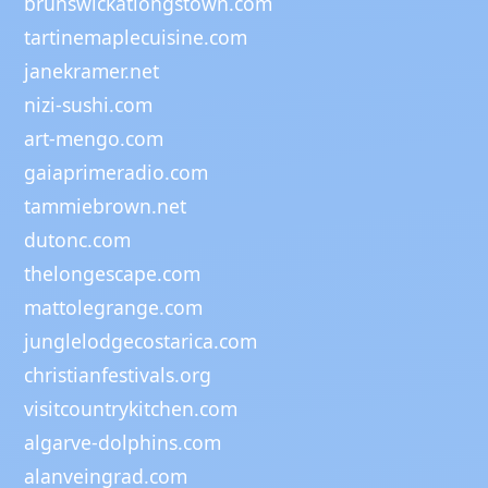
brunswickatlongstown.com
tartinemaplecuisine.com
janekramer.net
nizi-sushi.com
art-mengo.com
gaiaprimeradio.com
tammiebrown.net
dutonc.com
thelongescape.com
mattolegrange.com
junglelodgecostarica.com
christianfestivals.org
visitcountrykitchen.com
algarve-dolphins.com
alanveingrad.com