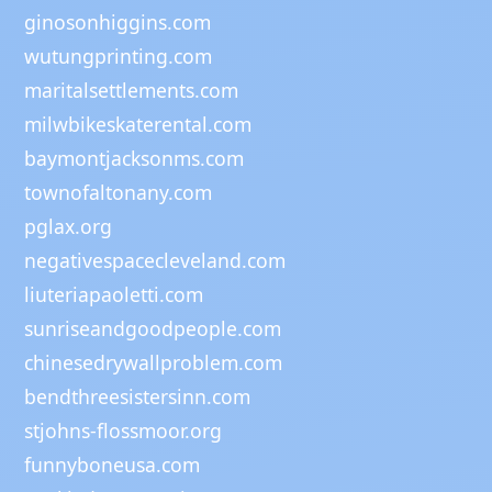
ginosonhiggins.com
wutungprinting.com
maritalsettlements.com
milwbikeskaterental.com
baymontjacksonms.com
townofaltonany.com
pglax.org
negativespacecleveland.com
liuteriapaoletti.com
sunriseandgoodpeople.com
chinesedrywallproblem.com
bendthreesistersinn.com
stjohns-flossmoor.org
funnyboneusa.com