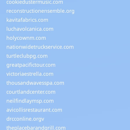
cookiedustermusic.com
reconstructionensemble.org
kavitafabrics.com
luchavolcanica.com
holycownm.com
nationwidetruckservice.com
turtleclubpg.com
greatpacifictour.com
victoriaestrella.com
thousandwavesspa.com
courtlandcenter.com
neilfindlaymsp.com
avicollisrestaurant.com
drcconline.org
v
theplacebarandgrill.com