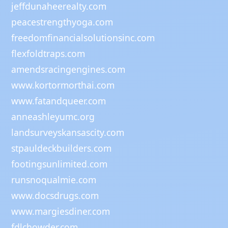
jeffdunaheerealty.com
peacestrengthyoga.com
freedomfinancialsolutionsinc.com
flexfoldtraps.com
amendsracingengines.com
www.kortormorthai.com
www.fatandqueer.com
anneashleyumc.org
landsurveyskansascity.com
stpauldeckbuilders.com
footingsunlimited.com
runsnoqualmie.com
www.docsdrugs.com
www.margiesdiner.com
fdlchowder.com