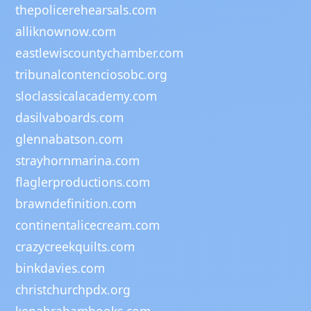
thepolicerehearsals.com
alliknownow.com
eastlewiscountychamber.com
tribunalcontenciosobc.org
sloclassicalacademy.com
dasilvaboards.com
glennabatson.com
strayhornmarina.com
flaglerproductions.com
brawndefinition.com
continentalicecream.com
crazycreekquilts.com
binkdavies.com
christchurchpdx.org