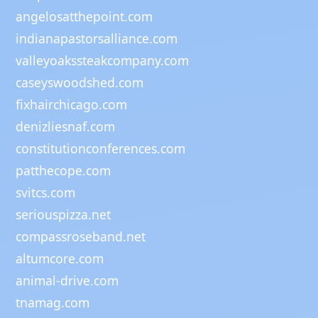
angelosatthepoint.com
indianapastorsalliance.com
valleyoakssteakcompany.com
caseyswoodshed.com
fixhairchicago.com
denizliesnaf.com
constitutionconferences.com
patthecope.com
svitcs.com
seriouspizza.net
compassroseband.net
altumcore.com
animal-drive.com
tnamag.com