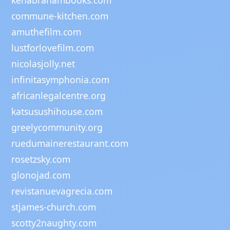
kenabrahambooks.com
commune-kitchen.com
amuthefilm.com
lustforlovefilm.com
nicolasjolly.net
infinitasymphonia.com
africanlegalcentre.org
katsusushihouse.com
greelycommunity.org
ruedumainerestaurant.com
rosetzsky.com
glonojad.com
revistanuevagrecia.com
stjames-church.com
scotty2naughty.com