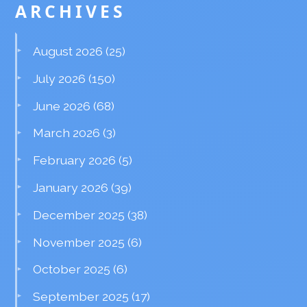
ARCHIVES
August 2026
(25)
July 2026
(150)
June 2026
(68)
March 2026
(3)
February 2026
(5)
January 2026
(39)
December 2025
(38)
November 2025
(6)
October 2025
(6)
September 2025
(17)