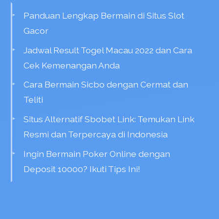
Panduan Lengkap Bermain di Situs Slot
Gacor
Jadwal Result Togel Macau 2022 dan Cara
Cek Kemenangan Anda
Cara Bermain Sicbo dengan Cermat dan
Teliti
Situs Alternatif Sbobet Link: Temukan Link
Resmi dan Terpercaya di Indonesia
Ingin Bermain Poker Online dengan
Deposit 10000? Ikuti Tips Ini!