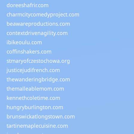
doreeshafrir.com
charmcitycomedyproject.com
beawareproductions.com
contextdrivenagility.com
ibikeoulu.com
coffinshakers.com
stmaryofczestochowa.org
justicejudifrench.com
thewanderingbridge.com
themalleablemom.com
kennethcoletime.com
hungryburlington.com
brunswickatlongstown.com
tartinemaplecuisine.com