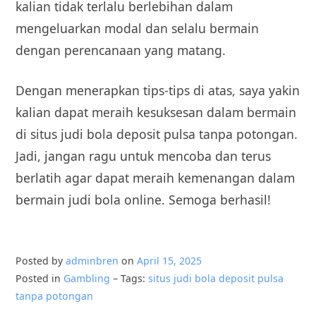
kalian tidak terlalu berlebihan dalam
mengeluarkan modal dan selalu bermain
dengan perencanaan yang matang.
Dengan menerapkan tips-tips di atas, saya yakin
kalian dapat meraih kesuksesan dalam bermain
di situs judi bola deposit pulsa tanpa potongan.
Jadi, jangan ragu untuk mencoba dan terus
berlatih agar dapat meraih kemenangan dalam
bermain judi bola online. Semoga berhasil!
Posted by
adminbren
on
April 15, 2025
Posted in
Gambling
– Tags:
situs judi bola deposit pulsa
tanpa potongan