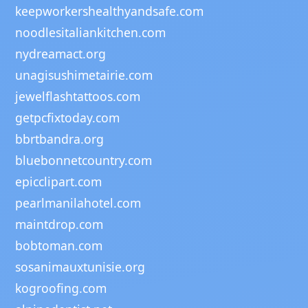
keepworkershealthyandsafe.com
noodlesitaliankitchen.com
nydreamact.org
unagisushimetairie.com
jewelflashtattoos.com
getpcfixtoday.com
bbrtbandra.org
bluebonnetcountry.com
epicclipart.com
pearlmanilahotel.com
maintdrop.com
bobtoman.com
sosanimauxtunisie.org
kogroofing.com