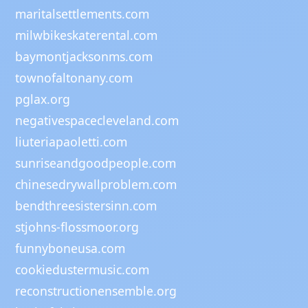
maritalsettlements.com
milwbikeskaterental.com
baymontjacksonms.com
townofaltonany.com
pglax.org
negativespacecleveland.com
liuteriapaoletti.com
sunriseandgoodpeople.com
chinesedrywallproblem.com
bendthreesistersinn.com
stjohns-flossmoor.org
funnyboneusa.com
cookiedustermusic.com
reconstructionensemble.org