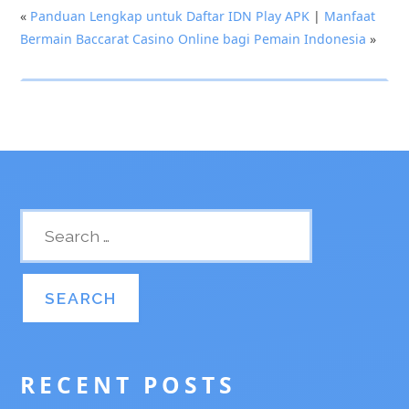
«
Panduan Lengkap untuk Daftar IDN Play APK
|
Manfaat
Bermain Baccarat Casino Online bagi Pemain Indonesia
»
RECENT POSTS