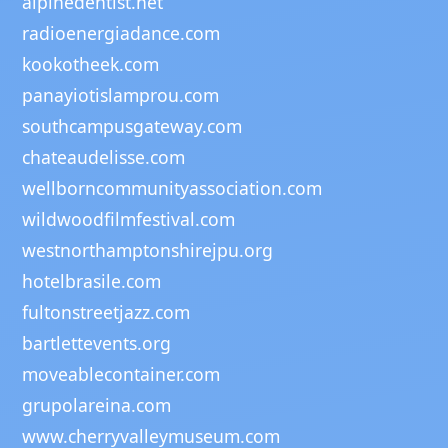
alpinedentist.net
radioenergiadance.com
kookotheek.com
panayiotislamprou.com
southcampusgateway.com
chateaudelisse.com
wellborncommunityassociation.com
wildwoodfilmfestival.com
westnorthamptonshirejpu.org
hotelbrasile.com
fultonstreetjazz.com
bartlettevents.org
moveablecontainer.com
grupolareina.com
www.cherryvalleymuseum.com