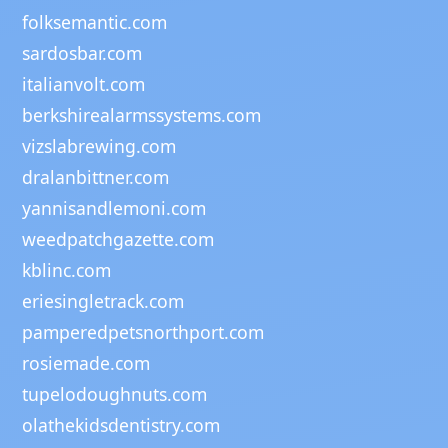
folksemantic.com
sardosbar.com
italianvolt.com
berkshirealarmssystems.com
vizslabrewing.com
dralanbittner.com
yannisandlemoni.com
weedpatchgazette.com
kblinc.com
eriesingletrack.com
pamperedpetsnorthport.com
rosiemade.com
tupelodoughnuts.com
olathekidsdentistry.com