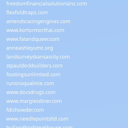
freedomfinancialsolutionsinc.com
flexfoldtraps.com
amendsracingengines.com
www.kortormorthai.com
www.fatandqueer.com
anneashleyumc.org
landsurveyskansascity.com
stpauldeckbuilders.com
footingsunlimited.com
runsnoqualmie.com
www.docsdrugs.com
www.margiesdiner.com
fdlchowder.com
www.needlepointsltd.com
bullandbirdsteakhouse.com