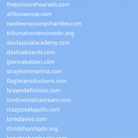
thepolicerehearsals.com
alliknownow.com
eastlewiscountychamber.com
tribunalcontenciosobc.org
sloclassicalacademy.com
dasilvaboards.com
glennabatson.com
strayhornmarina.com
flaglerproductions.com
brawndefinition.com
continentalicecream.com
crazycreekquilts.com
binkdavies.com
christchurchpdx.org