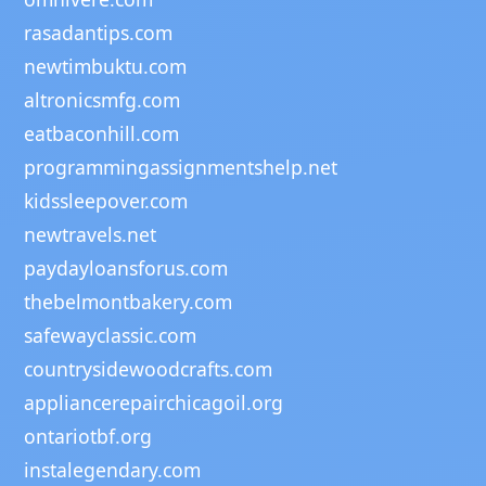
rasadantips.com
newtimbuktu.com
altronicsmfg.com
eatbaconhill.com
programmingassignmentshelp.net
kidssleepover.com
newtravels.net
paydayloansforus.com
thebelmontbakery.com
safewayclassic.com
countrysidewoodcrafts.com
appliancerepairchicagoil.org
ontariotbf.org
instalegendary.com