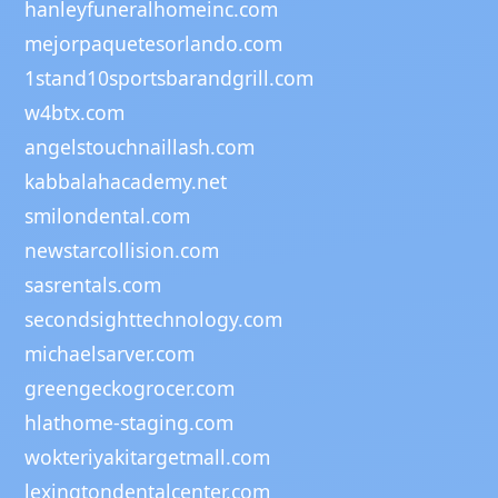
hanleyfuneralhomeinc.com
mejorpaquetesorlando.com
1stand10sportsbarandgrill.com
w4btx.com
angelstouchnaillash.com
kabbalahacademy.net
smilondental.com
newstarcollision.com
sasrentals.com
secondsighttechnology.com
michaelsarver.com
greengeckogrocer.com
hlathome-staging.com
wokteriyakitargetmall.com
lexingtondentalcenter.com