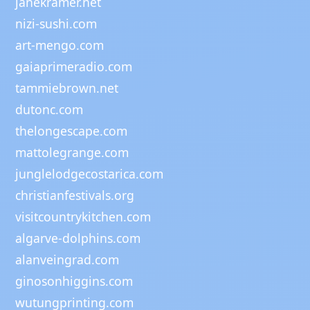
janekramer.net
nizi-sushi.com
art-mengo.com
gaiaprimeradio.com
tammiebrown.net
dutonc.com
thelongescape.com
mattolegrange.com
junglelodgecostarica.com
christianfestivals.org
visitcountrykitchen.com
algarve-dolphins.com
alanveingrad.com
ginosonhiggins.com
wutungprinting.com