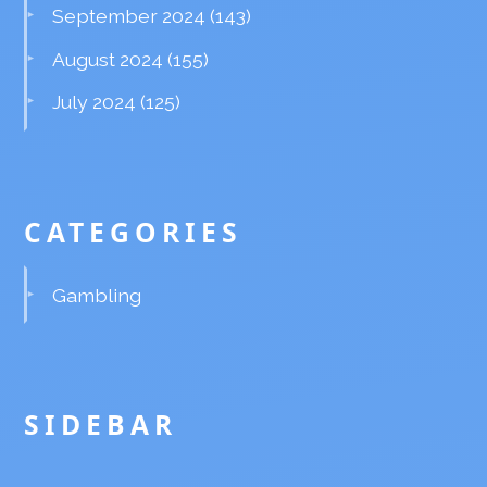
September 2024
(143)
August 2024
(155)
July 2024
(125)
CATEGORIES
Gambling
SIDEBAR