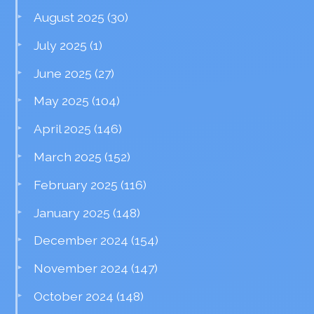
August 2025
(30)
July 2025
(1)
June 2025
(27)
May 2025
(104)
April 2025
(146)
March 2025
(152)
February 2025
(116)
January 2025
(148)
December 2024
(154)
November 2024
(147)
October 2024
(148)