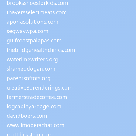
brooksshoesforkids.com
thayersselectmeats.com
aporiasolutions.com
segwaywpa.com
gulfcoastpalapas.com
thebridgehealthclinics.com
waterlinewriters.org
shameddogan.com
parentsoftots.org
creative3drenderings.com
farmerstradecoffee.com
logcabinyardage.com
davidboers.com
www.imobetachat.com
mattdickstein.com