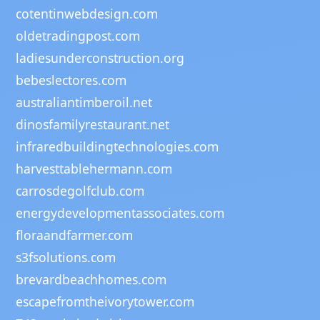
cotentinwebdesign.com
oldetradingpost.com
ladiesunderconstruction.org
bebeslectores.com
australiantimberoil.net
dinosfamilyrestaurant.net
infraredbuildingtechnologies.com
harvesttablehermann.com
carrosdegolfclub.com
energydevelopmentassociates.com
floraandfarmer.com
s3fsolutions.com
brevardbeachhomes.com
escapefromtheivorytower.com