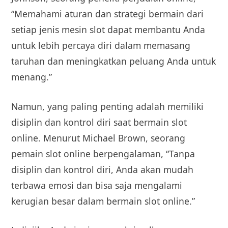
“Memahami aturan dan strategi bermain dari
setiap jenis mesin slot dapat membantu Anda
untuk lebih percaya diri dalam memasang
taruhan dan meningkatkan peluang Anda untuk
menang.”
Namun, yang paling penting adalah memiliki
disiplin dan kontrol diri saat bermain slot
online. Menurut Michael Brown, seorang
pemain slot online berpengalaman, “Tanpa
disiplin dan kontrol diri, Anda akan mudah
terbawa emosi dan bisa saja mengalami
kerugian besar dalam bermain slot online.”