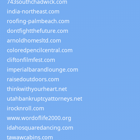
743southchadwick.com
india-northeast.com
roofing-palmbeach.com
dontfightthefuture.com
arnoldhomesltd.com
coloredpencilcentral.com
cliftonfilmfest.com
imperialbarandlounge.com
raisedoutdoors.com
thinkwithyourheart.net
utahbankruptcyattorneys.net
irocknroll.com
www.wordoflife2000.org
idahosquaredancing.com
tawawcabins.com