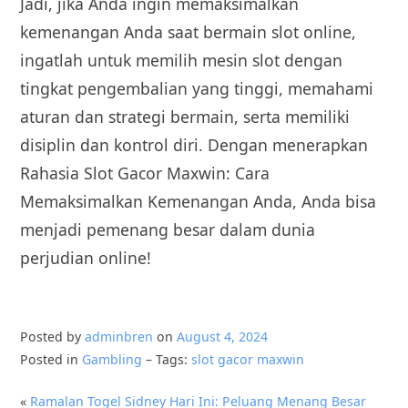
Jadi, jika Anda ingin memaksimalkan
kemenangan Anda saat bermain slot online,
ingatlah untuk memilih mesin slot dengan
tingkat pengembalian yang tinggi, memahami
aturan dan strategi bermain, serta memiliki
disiplin dan kontrol diri. Dengan menerapkan
Rahasia Slot Gacor Maxwin: Cara
Memaksimalkan Kemenangan Anda, Anda bisa
menjadi pemenang besar dalam dunia
perjudian online!
Posted by
adminbren
on
August 4, 2024
Posted in
Gambling
– Tags:
slot gacor maxwin
«
Ramalan Togel Sidney Hari Ini: Peluang Menang Besar