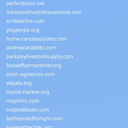
perfectplace.net
3seasonsthaibistrooakland.com
scribblefire.com
yogaexpo.org
home-careassociates.com
andreacavaletto.com
parksleylivestocksupply.com
boisedharmacenter.org
color-agestores.com
wipala.org
loyola-malawi.org
rosychicc.com
outpostboats.com
bytheendoftonight.com
hopeinthecities.org