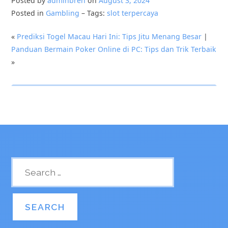
Posted by
adminbren
on
August 3, 2024
Posted in
Gambling
– Tags:
slot terpercaya
«
Prediksi Togel Macau Hari Ini: Tips Jitu Menang Besar
|
Panduan Bermain Poker Online di PC: Tips dan Trik Terbaik
»