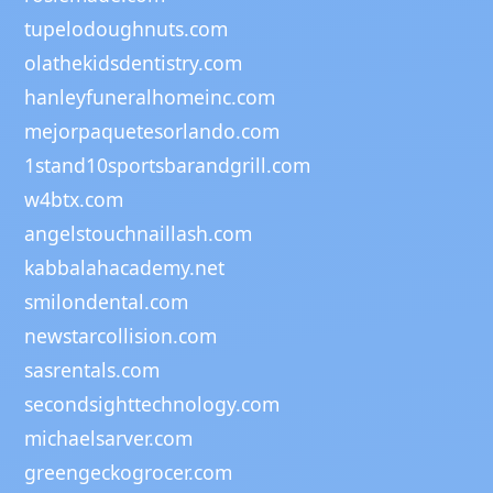
tupelodoughnuts.com
olathekidsdentistry.com
hanleyfuneralhomeinc.com
mejorpaquetesorlando.com
1stand10sportsbarandgrill.com
w4btx.com
angelstouchnaillash.com
kabbalahacademy.net
smilondental.com
newstarcollision.com
sasrentals.com
secondsighttechnology.com
michaelsarver.com
greengeckogrocer.com