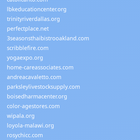
lbkeducationcenter.org
trinityriverdallas.org
perfectplace.net
3seasonsthaibistrooakland.com
scribblefire.com
yogaexpo.org
home-careassociates.com
andreacavaletto.com
parksleylivestocksupply.com
boisedharmacenter.org
color-agestores.com
wipala.org
loyola-malawi.org
rosychicc.com