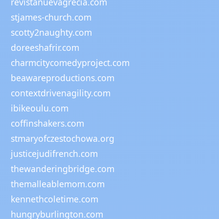
revistanuevagrecia.com
stjames-church.com
scotty2naughty.com
doreeshafrir.com
charmcitycomedyproject.com
beawareproductions.com
contextdrivenagility.com
ibikeoulu.com
coffinshakers.com
stmaryofczestochowa.org
justicejudifrench.com
thewanderingbridge.com
themalleablemom.com
kennethcoletime.com
hungryburlington.com