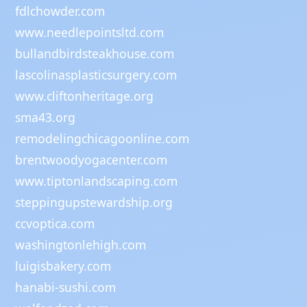
fdlchowder.com
www.needlepointsltd.com
bullandbirdsteakhouse.com
lascolinasplasticsurgery.com
www.cliftonheritage.org
sma43.org
remodelingchicagoonline.com
brentwoodyogacenter.com
www.tiptonlandscaping.com
steppingupstewardship.org
ccvoptica.com
washingtonlehigh.com
luigisbakery.com
hanabi-sushi.com