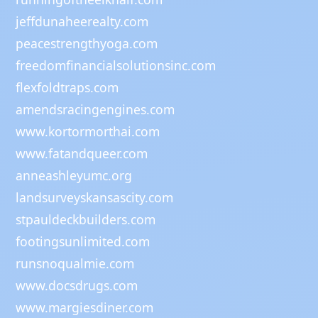
jeffdunaheerealty.com
peacestrengthyoga.com
freedomfinancialsolutionsinc.com
flexfoldtraps.com
amendsracingengines.com
www.kortormorthai.com
www.fatandqueer.com
anneashleyumc.org
landsurveyskansascity.com
stpauldeckbuilders.com
footingsunlimited.com
runsnoqualmie.com
www.docsdrugs.com
www.margiesdiner.com