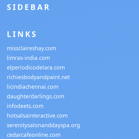
SIDEBAR
LINKS
missclaireshay.com
limras-india.com
elperiodicodelara.com
richiesbodyandpaint.net
licindiachennai.com
daughterdarlings.com
infodeets.com
hotsalsainteractive.com
serenitysalonanddayspa.org
cedarcafeonline.com