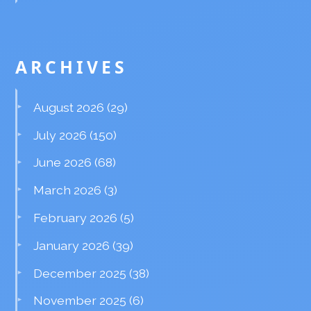
ARCHIVES
August 2026
(29)
July 2026
(150)
June 2026
(68)
March 2026
(3)
February 2026
(5)
January 2026
(39)
December 2025
(38)
November 2025
(6)