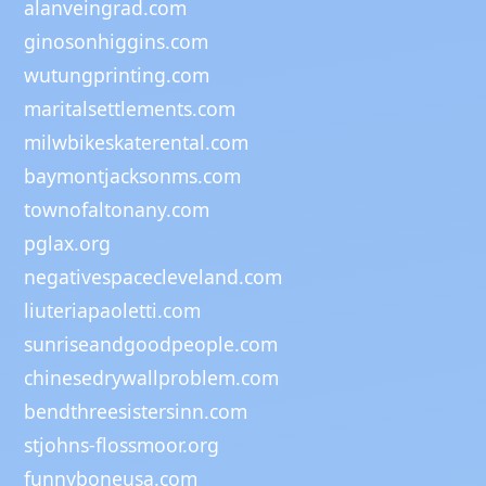
alanveingrad.com
ginosonhiggins.com
wutungprinting.com
maritalsettlements.com
milwbikeskaterental.com
baymontjacksonms.com
townofaltonany.com
pglax.org
negativespacecleveland.com
liuteriapaoletti.com
sunriseandgoodpeople.com
chinesedrywallproblem.com
bendthreesistersinn.com
stjohns-flossmoor.org
funnyboneusa.com