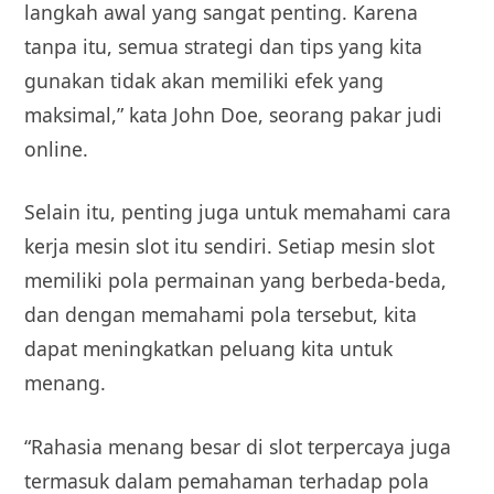
langkah awal yang sangat penting. Karena
tanpa itu, semua strategi dan tips yang kita
gunakan tidak akan memiliki efek yang
maksimal,” kata John Doe, seorang pakar judi
online.
Selain itu, penting juga untuk memahami cara
kerja mesin slot itu sendiri. Setiap mesin slot
memiliki pola permainan yang berbeda-beda,
dan dengan memahami pola tersebut, kita
dapat meningkatkan peluang kita untuk
menang.
“Rahasia menang besar di slot terpercaya juga
termasuk dalam pemahaman terhadap pola