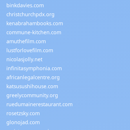
binkdavies.com
christchurchpdx.org
kenabrahambooks.com
commune-kitchen.com
amuthefilm.com
lustforlovefilm.com
nicolasjolly.net
infinitasymphonia.com
africanlegalcentre.org
katsusushihouse.com
greelycommunity.org
ruedumainerestaurant.com
rosetzsky.com
glonojad.com