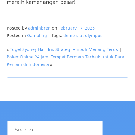
meraih kemenangan besar!
Posted by
adminbren
on
February 17, 2025
Posted in
Gambling
– Tags:
demo slot olympus
«
Togel Sydney Hari Ini: Strategi Ampuh Menang Terus
|
Poker Online 24 Jam: Tempat Bermain Terbaik untuk Para
Pemain di Indonesia
»