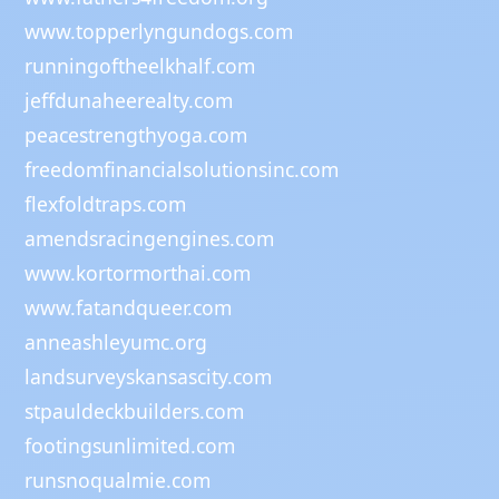
www.topperlyngundogs.com
runningoftheelkhalf.com
jeffdunaheerealty.com
peacestrengthyoga.com
freedomfinancialsolutionsinc.com
flexfoldtraps.com
amendsracingengines.com
www.kortormorthai.com
www.fatandqueer.com
anneashleyumc.org
landsurveyskansascity.com
stpauldeckbuilders.com
footingsunlimited.com
runsnoqualmie.com