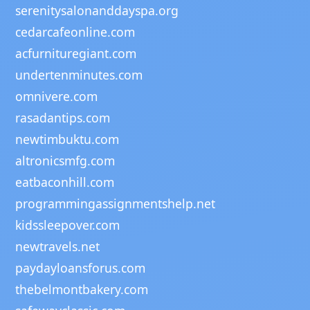
serenitysalonanddayspa.org
cedarcafeonline.com
acfurnituregiant.com
undertenminutes.com
omnivere.com
rasadantips.com
newtimbuktu.com
altronicsmfg.com
eatbaconhill.com
programmingassignmentshelp.net
kidssleepover.com
newtravels.net
paydayloansforus.com
thebelmontbakery.com