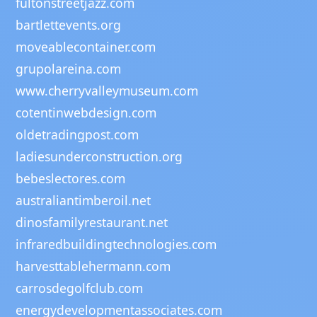
fultonstreetjazz.com
bartlettevents.org
moveablecontainer.com
grupolareina.com
www.cherryvalleymuseum.com
cotentinwebdesign.com
oldetradingpost.com
ladiesunderconstruction.org
bebeslectores.com
australiantimberoil.net
dinosfamilyrestaurant.net
infraredbuildingtechnologies.com
harvesttablehermann.com
carrosdegolfclub.com
energydevelopmentassociates.com