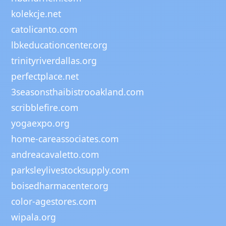
kolekcje.net
catolicanto.com
lbkeducationcenter.org
trinityriverdallas.org
perfectplace.net
3seasonsthaibistrooakland.com
scribblefire.com
yogaexpo.org
home-careassociates.com
andreacavaletto.com
parksleylivestocksupply.com
boisedharmacenter.org
color-agestores.com
wipala.org