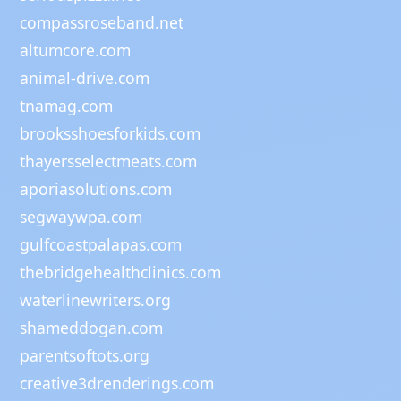
compassroseband.net
altumcore.com
animal-drive.com
tnamag.com
brooksshoesforkids.com
thayersselectmeats.com
aporiasolutions.com
segwaywpa.com
gulfcoastpalapas.com
thebridgehealthclinics.com
waterlinewriters.org
shameddogan.com
parentsoftots.org
creative3drenderings.com