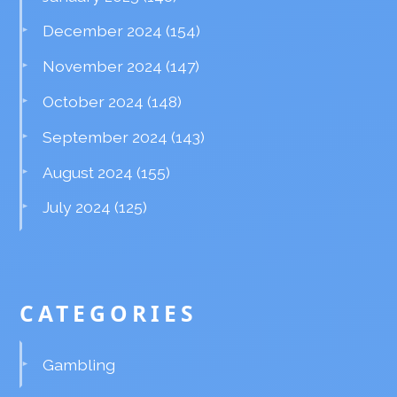
December 2024
(154)
November 2024
(147)
October 2024
(148)
September 2024
(143)
August 2024
(155)
July 2024
(125)
CATEGORIES
Gambling