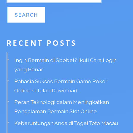
RECENT POSTS
Ingin Bermain di Sbobet? Ikuti Cara Login
yang Benar
Rahasia Sukses Bermain Game Poker
Online setelah Download
Peran Teknologi dalam Meningkatkan
Pengalaman Bermain Slot Online
Keberuntungan Anda di Togel Toto Macau