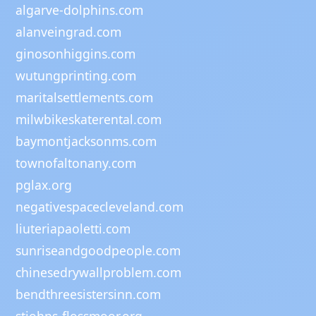
algarve-dolphins.com
alanveingrad.com
ginosonhiggins.com
wutungprinting.com
maritalsettlements.com
milwbikeskaterental.com
baymontjacksonms.com
townofaltonany.com
pglax.org
negativespacecleveland.com
liuteriapaoletti.com
sunriseandgoodpeople.com
chinesedrywallproblem.com
bendthreesistersinn.com
stjohns-flossmoor.org