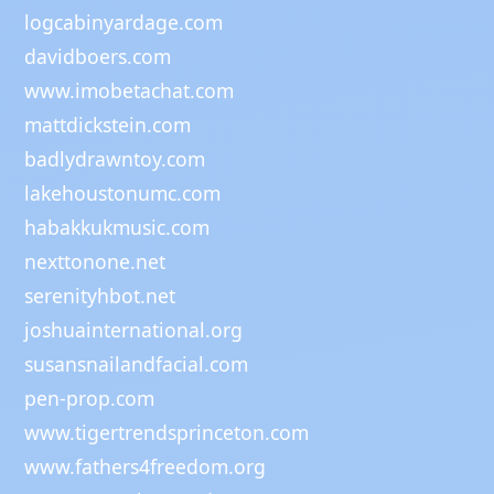
logcabinyardage.com
davidboers.com
www.imobetachat.com
mattdickstein.com
badlydrawntoy.com
lakehoustonumc.com
habakkukmusic.com
nexttonone.net
serenityhbot.net
joshuainternational.org
susansnailandfacial.com
pen-prop.com
www.tigertrendsprinceton.com
www.fathers4freedom.org