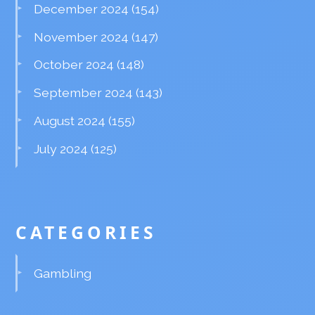
December 2024
(154)
November 2024
(147)
October 2024
(148)
September 2024
(143)
August 2024
(155)
July 2024
(125)
CATEGORIES
Gambling