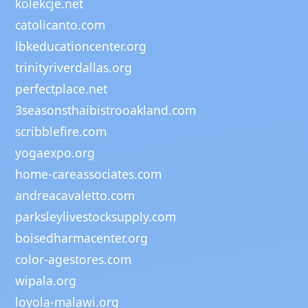
kolekcje.net
catolicanto.com
lbkeducationcenter.org
trinityriverdallas.org
perfectplace.net
3seasonsthaibistrooakland.com
scribblefire.com
yogaexpo.org
home-careassociates.com
andreacavaletto.com
parksleylivestocksupply.com
boisedharmacenter.org
color-agestores.com
wipala.org
loyola-malawi.org