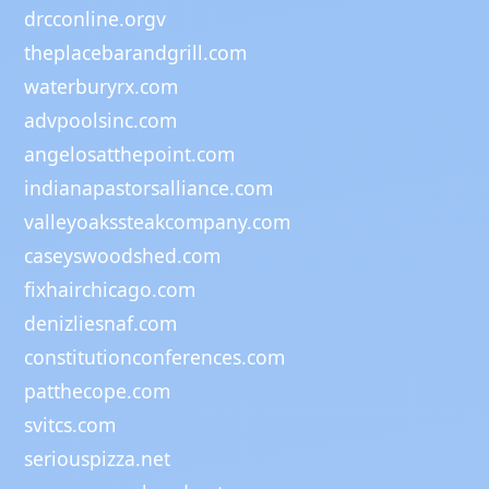
drcconline.org
v
theplacebarandgrill.com
waterburyrx.com
advpoolsinc.com
angelosatthepoint.com
indianapastorsalliance.com
valleyoakssteakcompany.com
caseyswoodshed.com
fixhairchicago.com
denizliesnaf.com
constitutionconferences.com
patthecope.com
svitcs.com
seriouspizza.net