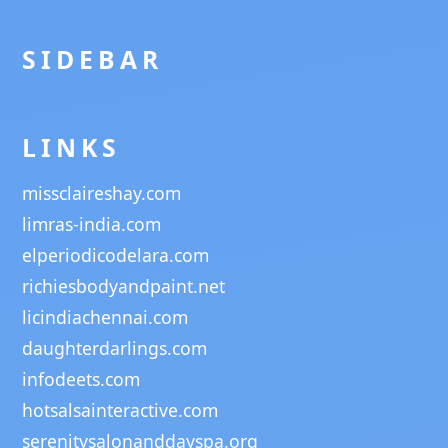
SIDEBAR
LINKS
missclaireshay.com
limras-india.com
elperiodicodelara.com
richiesbodyandpaint.net
licindiachennai.com
daughterdarlings.com
infodeets.com
hotsalsainteractive.com
serenitysalonanddayspa.org