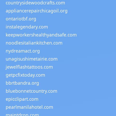
countrysidewoodcrafts.com
appliancerepairchicagoil.org
ontariotbf.org
instalegendary.com
keepworkershealthyandsafe.com
noodlesitaliankitchen.com
nydreamact.org
unagisushimetairie.com
jewelflashtattoos.com
getpcfixtoday.com
bbrtbandra.org
bluebonnetcountry.com
epicclipart.com
pearlmanilahotel.com
maintdrop.com