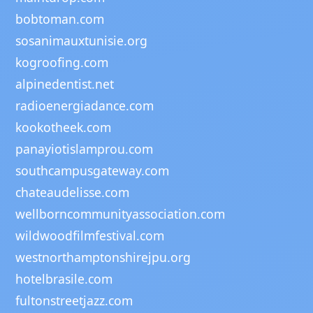
bobtoman.com
sosanimauxtunisie.org
kogroofing.com
alpinedentist.net
radioenergiadance.com
kookotheek.com
panayiotislamprou.com
southcampusgateway.com
chateaudelisse.com
wellborncommunityassociation.com
wildwoodfilmfestival.com
westnorthamptonshirejpu.org
hotelbrasile.com
fultonstreetjazz.com