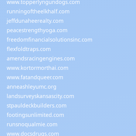
www.topperlyngundogs.com
runningoftheelkhalf.com
jeffdunaheerealty.com
peacestrengthyoga.com
freedomfinancialsolutionsinc.com
flexfoldtraps.com
amendsracingengines.com
www.kortormorthai.com
www.fatandqueer.com
anneashleyumc.org
landsurveyskansascity.com
stpauldeckbuilders.com
footingsunlimited.com
runsnoqualmie.com
www.docsdrugs.com