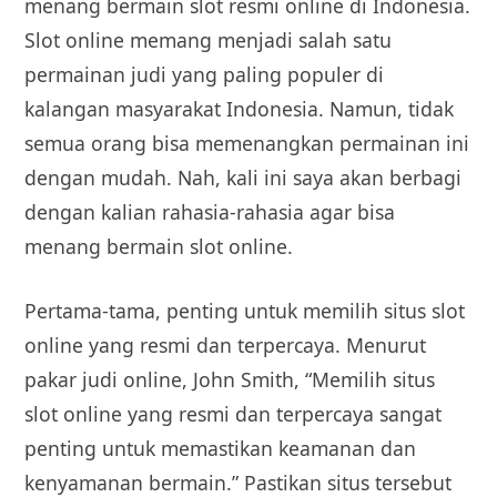
menang bermain slot resmi online di Indonesia.
Slot online memang menjadi salah satu
permainan judi yang paling populer di
kalangan masyarakat Indonesia. Namun, tidak
semua orang bisa memenangkan permainan ini
dengan mudah. Nah, kali ini saya akan berbagi
dengan kalian rahasia-rahasia agar bisa
menang bermain slot online.
Pertama-tama, penting untuk memilih situs slot
online yang resmi dan terpercaya. Menurut
pakar judi online, John Smith, “Memilih situs
slot online yang resmi dan terpercaya sangat
penting untuk memastikan keamanan dan
kenyamanan bermain.” Pastikan situs tersebut