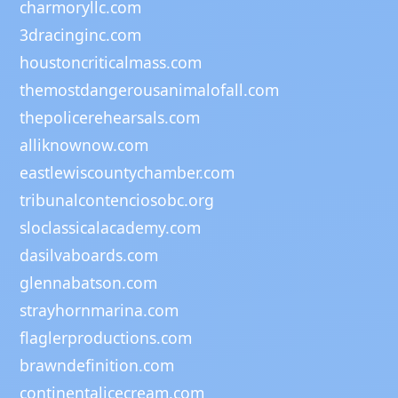
charmoryllc.com
3dracinginc.com
houstoncriticalmass.com
themostdangerousanimalofall.com
thepolicerehearsals.com
alliknownow.com
eastlewiscountychamber.com
tribunalcontenciosobc.org
sloclassicalacademy.com
dasilvaboards.com
glennabatson.com
strayhornmarina.com
flaglerproductions.com
brawndefinition.com
continentalicecream.com