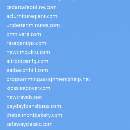
cedarcafeonline.com
acfurnituregiant.com
undertenminutes.com
omnivere.com
rasadantips.com
newtimbuktu.com
altronicsmfg.com
eatbaconhill.com
programmingassignmentshelp.net
kidssleepover.com
newtravels.net
paydayloansforus.com
thebelmontbakery.com
safewayclassic.com