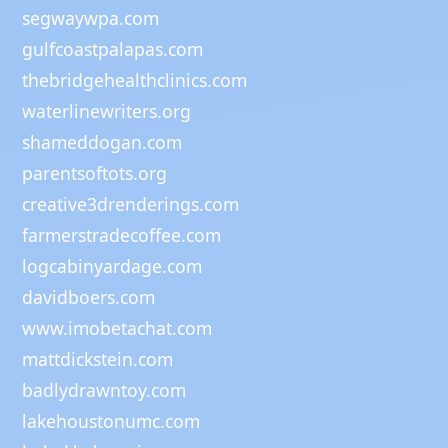
segwaywpa.com
gulfcoastpalapas.com
thebridgehealthclinics.com
waterlinewriters.org
shameddogan.com
parentsoftots.org
creative3drenderings.com
farmerstradecoffee.com
logcabinyardage.com
davidboers.com
www.imobetachat.com
mattdickstein.com
badlydrawntoy.com
lakehoustonumc.com