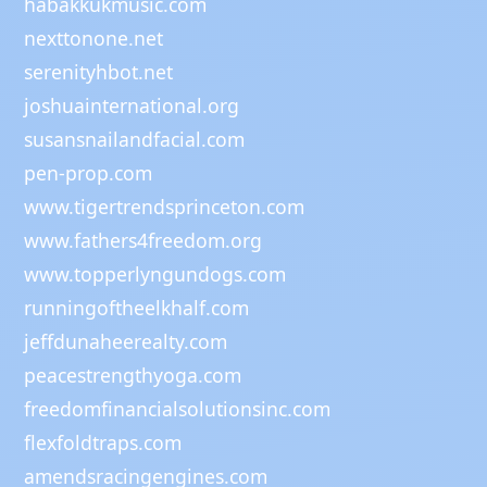
habakkukmusic.com
nexttonone.net
serenityhbot.net
joshuainternational.org
susansnailandfacial.com
pen-prop.com
www.tigertrendsprinceton.com
www.fathers4freedom.org
www.topperlyngundogs.com
runningoftheelkhalf.com
jeffdunaheerealty.com
peacestrengthyoga.com
freedomfinancialsolutionsinc.com
flexfoldtraps.com
amendsracingengines.com