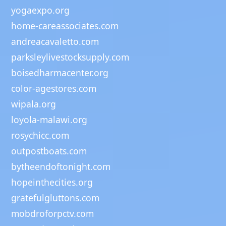
yogaexpo.org
home-careassociates.com
andreacavaletto.com
parksleylivestocksupply.com
boisedharmacenter.org
color-agestores.com
wipala.org
loyola-malawi.org
rosychicc.com
outpostboats.com
bytheendoftonight.com
hopeinthecities.org
gratefulgluttons.com
mobdroforpctv.com