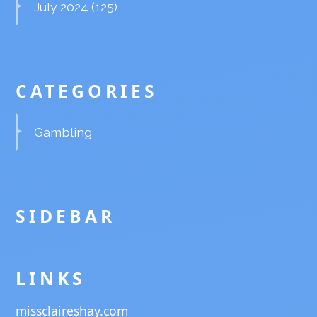
July 2024
(125)
CATEGORIES
Gambling
SIDEBAR
LINKS
missclaireshay.com