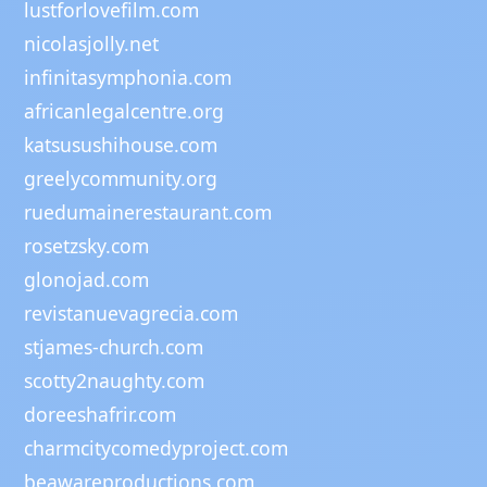
lustforlovefilm.com
nicolasjolly.net
infinitasymphonia.com
africanlegalcentre.org
katsusushihouse.com
greelycommunity.org
ruedumainerestaurant.com
rosetzsky.com
glonojad.com
revistanuevagrecia.com
stjames-church.com
scotty2naughty.com
doreeshafrir.com
charmcitycomedyproject.com
beawareproductions.com