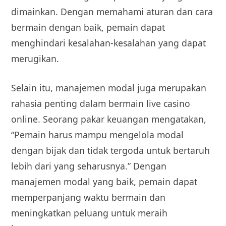
dimainkan. Dengan memahami aturan dan cara
bermain dengan baik, pemain dapat
menghindari kesalahan-kesalahan yang dapat
merugikan.
Selain itu, manajemen modal juga merupakan
rahasia penting dalam bermain live casino
online. Seorang pakar keuangan mengatakan,
“Pemain harus mampu mengelola modal
dengan bijak dan tidak tergoda untuk bertaruh
lebih dari yang seharusnya.” Dengan
manajemen modal yang baik, pemain dapat
memperpanjang waktu bermain dan
meningkatkan peluang untuk meraih