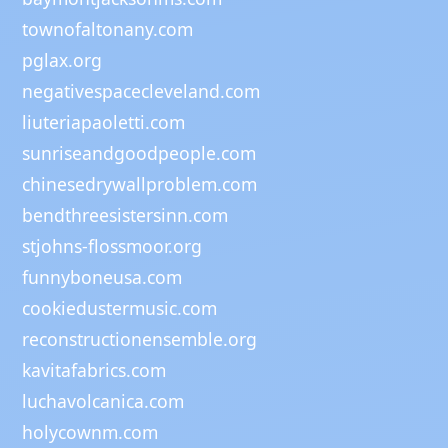
townofaltonany.com
pglax.org
negativespacecleveland.com
liuteriapaoletti.com
sunriseandgoodpeople.com
chinesedrywallproblem.com
bendthreesistersinn.com
stjohns-flossmoor.org
funnyboneusa.com
cookiedustermusic.com
reconstructionensemble.org
kavitafabrics.com
luchavolcanica.com
holycownm.com