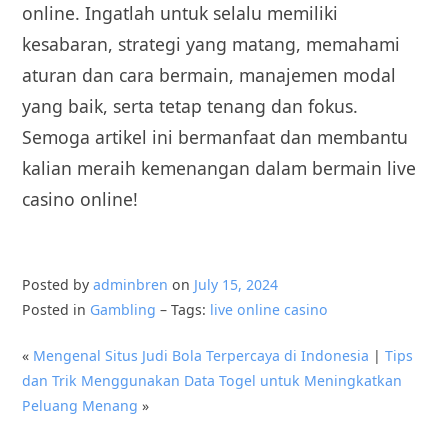
online. Ingatlah untuk selalu memiliki
kesabaran, strategi yang matang, memahami
aturan dan cara bermain, manajemen modal
yang baik, serta tetap tenang dan fokus.
Semoga artikel ini bermanfaat dan membantu
kalian meraih kemenangan dalam bermain live
casino online!
Posted by
adminbren
on
July 15, 2024
Posted in
Gambling
– Tags:
live online casino
«
Mengenal Situs Judi Bola Terpercaya di Indonesia
|
Tips
dan Trik Menggunakan Data Togel untuk Meningkatkan
Peluang Menang
»