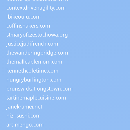
contextdrivenagility.com
ibikeoulu.com
coffinshakers.com
stmaryofczestochowa.org
justicejudifrench.com
thewanderingbridge.com
themalleablemom.com
kennethcoletime.com
hungryburlington.com
brunswickatlongstown.com
tartinemaplecuisine.com
janekramer.net
nizi-sushi.com
art-mengo.com