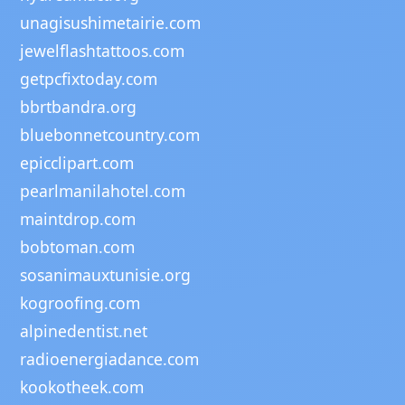
unagisushimetairie.com
jewelflashtattoos.com
getpcfixtoday.com
bbrtbandra.org
bluebonnetcountry.com
epicclipart.com
pearlmanilahotel.com
maintdrop.com
bobtoman.com
sosanimauxtunisie.org
kogroofing.com
alpinedentist.net
radioenergiadance.com
kookotheek.com