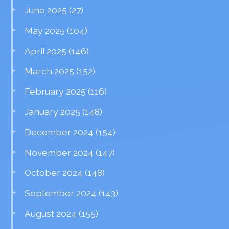
June 2025
(27)
May 2025
(104)
April 2025
(146)
March 2025
(152)
February 2025
(116)
January 2025
(148)
December 2024
(154)
November 2024
(147)
October 2024
(148)
September 2024
(143)
August 2024
(155)