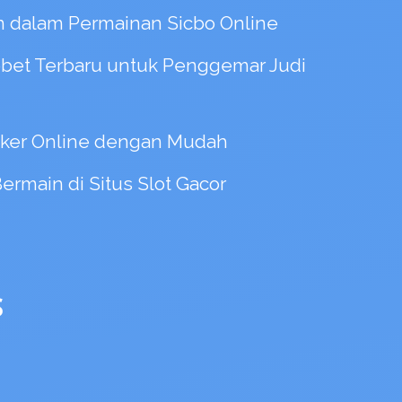
an dalam Permainan Sicbo Online
bobet Terbaru untuk Penggemar Judi
oker Online dengan Mudah
rmain di Situs Slot Gacor
S