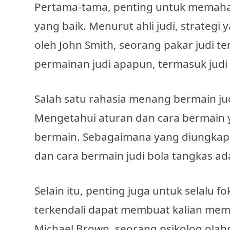
Pertama-tama, penting untuk memahami
yang baik. Menurut ahli judi, strateg
oleh John Smith, seorang pakar judi t
permainan judi apapun, termasuk judi 
Salah satu rahasia menang bermain j
Mengetahui aturan dan cara bermain 
bermain. Sebagaimana yang diungkap
dan cara bermain judi bola tangkas a
Selain itu, penting juga untuk selalu 
terkendali dapat membuat kalian mem
Michael Brown, seorang psikolog ola