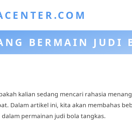
ACENTER.COM
ANG BERMAIN JUDI 
Apakah kalian sedang mencari rahasia menang b
at. Dalam artikel ini, kita akan membahas beb
dalam permainan judi bola tangkas.