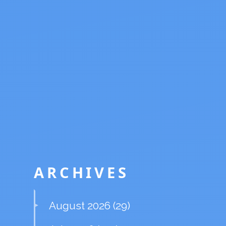
ARCHIVES
August 2026
(29)