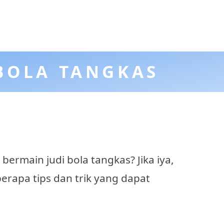
BOLA TANGKAS
ermain judi bola tangkas? Jika iya,
erapa tips dan trik yang dapat