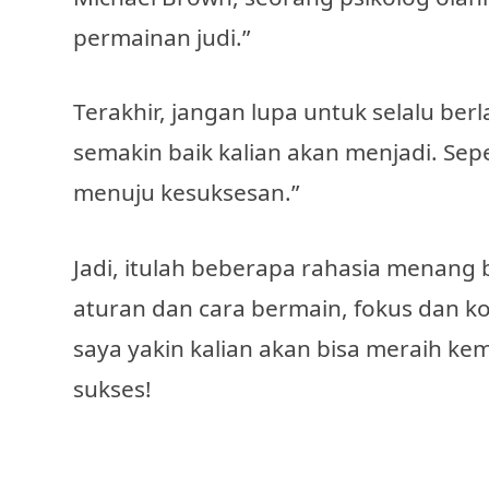
permainan judi.”
Terakhir, jangan lupa untuk selalu ber
semakin baik kalian akan menjadi. Sepe
menuju kesuksesan.”
Jadi, itulah beberapa rahasia menang 
aturan dan cara bermain, fokus dan kont
saya yakin kalian akan bisa meraih 
sukses!