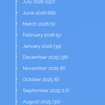
July 2026
(150)
June 2026
(68)
March 2026
(3)
February 2026
(5)
January 2026
(39)
December 2025
(38)
November 2025
(6)
October 2025
(6)
September 2025
(17)
August 2025
(30)