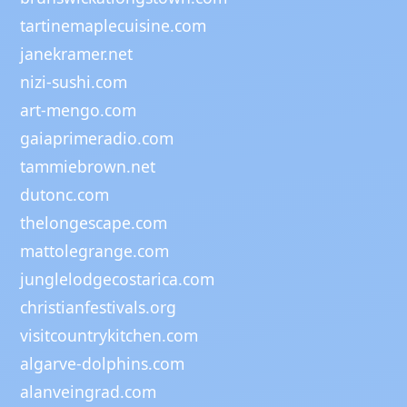
tartinemaplecuisine.com
janekramer.net
nizi-sushi.com
art-mengo.com
gaiaprimeradio.com
tammiebrown.net
dutonc.com
thelongescape.com
mattolegrange.com
junglelodgecostarica.com
christianfestivals.org
visitcountrykitchen.com
algarve-dolphins.com
alanveingrad.com