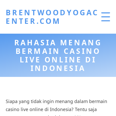
BRENTWOODYOGAC
ENTER.COM
RAHASIA MENANG
BERMAIN CASINO
LIVE ONLINE DI
INDONESIA
Siapa yang tidak ingin menang dalam bermain
casino live online di Indonesia? Tentu saja