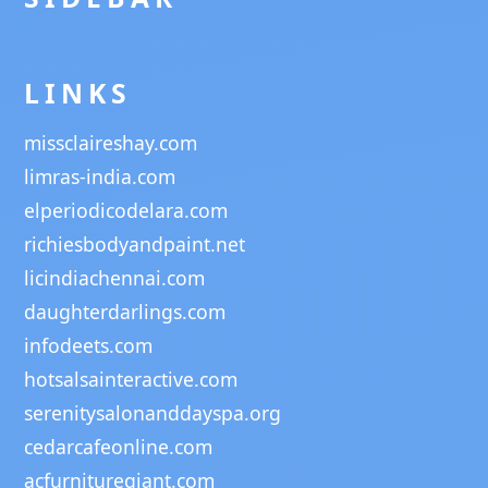
LINKS
missclaireshay.com
limras-india.com
elperiodicodelara.com
richiesbodyandpaint.net
licindiachennai.com
daughterdarlings.com
infodeets.com
hotsalsainteractive.com
serenitysalonanddayspa.org
cedarcafeonline.com
acfurnituregiant.com