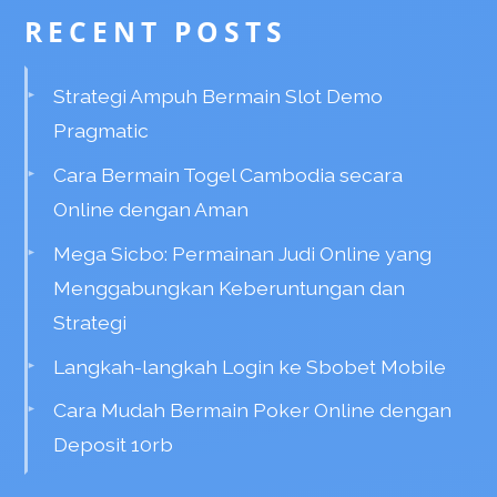
RECENT POSTS
Strategi Ampuh Bermain Slot Demo
Pragmatic
Cara Bermain Togel Cambodia secara
Online dengan Aman
Mega Sicbo: Permainan Judi Online yang
Menggabungkan Keberuntungan dan
Strategi
Langkah-langkah Login ke Sbobet Mobile
Cara Mudah Bermain Poker Online dengan
Deposit 10rb