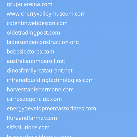
grupolareina.com
www.cherryvalleymuseum.com
cotentinwebdesign.com
oldetradingpost.com
ladiesunderconstruction.org
bebeslectores.com
australiantimberoil.net
dinosfamilyrestaurant.net
infraredbuildingtechnologies.com
harvesttablehermann.com
carrosdegolfclub.com
energydevelopmentassociates.com
floraandfarmer.com
s3fsolutions.com
brevardbeachhomes.com