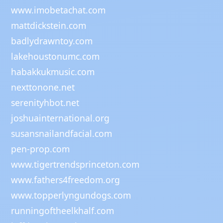
www.imobetachat.com
mattdickstein.com
badlydrawntoy.com
lakehoustonumc.com
habakkukmusic.com
nexttonone.net
serenityhbot.net
joshuainternational.org
susansnailandfacial.com
pen-prop.com
www.tigertrendsprinceton.com
www.fathers4freedom.org
www.topperlyngundogs.com
runningoftheelkhalf.com