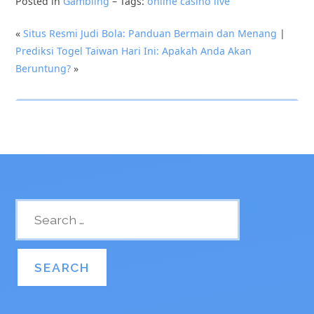
Posted in
Gambling
– Tags:
online casino live
«
Situs Resmi Judi Bola: Panduan Bermain dan Menang
|
Prediksi Togel Taiwan Hari Ini: Apakah Anda Akan
Beruntung?
»