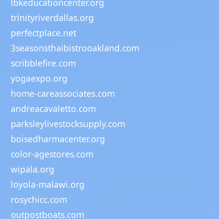
lbkeducationcenter.org
trinityriverdallas.org
perfectplace.net
3seasonsthaibistrooakland.com
scribblefire.com
yogaexpo.org
home-careassociates.com
andreacavaletto.com
parksleylivestocksupply.com
boisedharmacenter.org
color-agestores.com
wipala.org
loyola-malawi.org
rosychicc.com
outpostboats.com