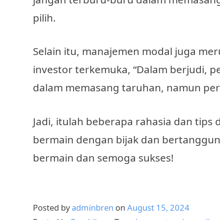
pilih.
Selain itu, manajemen modal juga me
investor terkemuka, “Dalam berjudi, pe
dalam memasang taruhan, namun perti
Jadi, itulah beberapa rahasia dan tip
bermain dengan bijak dan bertanggung
bermain dan semoga sukses!
Posted by
adminbren
on
August 15, 2024