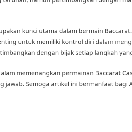
rupakan kunci utama dalam bermain Baccarat.
nting untuk memiliki kontrol diri dalam meng
mbangkan dengan bijak setiap langkah yang 
s dalam memenangkan permainan Baccarat Casi
 jawab. Semoga artikel ini bermanfaat bagi A