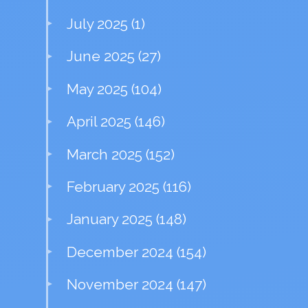
July 2025
(1)
June 2025
(27)
May 2025
(104)
April 2025
(146)
March 2025
(152)
February 2025
(116)
January 2025
(148)
December 2024
(154)
November 2024
(147)