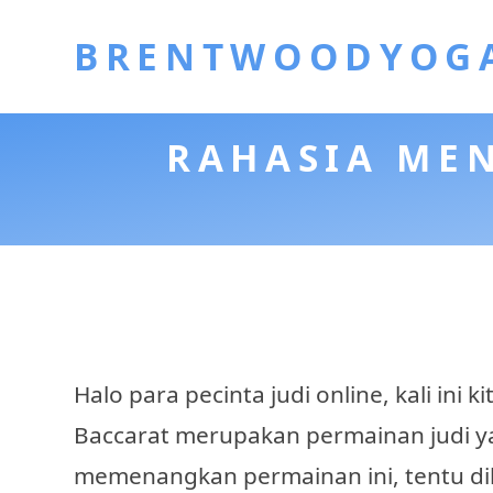
BRENTWOODYOG
RAHASIA ME
Halo para pecinta judi online, kali i
Baccarat merupakan permainan judi y
memenangkan permainan ini, tentu dib