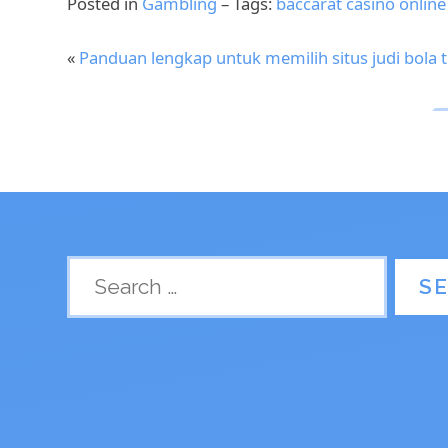
Posted in
Gambling
– Tags:
baccarat casino online
«
Panduan lengkap untuk memilih situs judi bola 