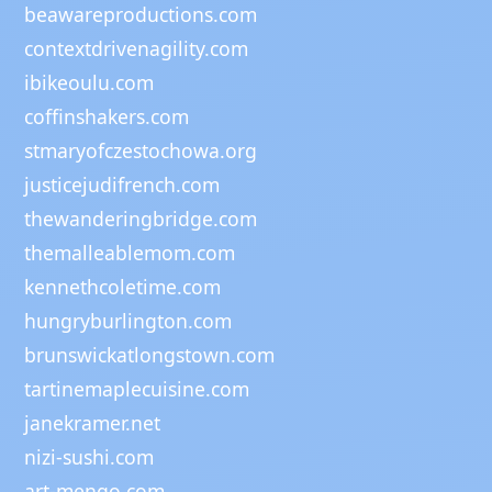
beawareproductions.com
contextdrivenagility.com
ibikeoulu.com
coffinshakers.com
stmaryofczestochowa.org
justicejudifrench.com
thewanderingbridge.com
themalleablemom.com
kennethcoletime.com
hungryburlington.com
brunswickatlongstown.com
tartinemaplecuisine.com
janekramer.net
nizi-sushi.com
art-mengo.com