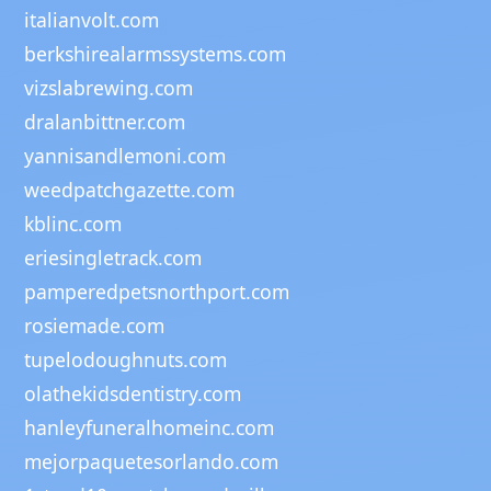
italianvolt.com
berkshirealarmssystems.com
vizslabrewing.com
dralanbittner.com
yannisandlemoni.com
weedpatchgazette.com
kblinc.com
eriesingletrack.com
pamperedpetsnorthport.com
rosiemade.com
tupelodoughnuts.com
olathekidsdentistry.com
hanleyfuneralhomeinc.com
mejorpaquetesorlando.com