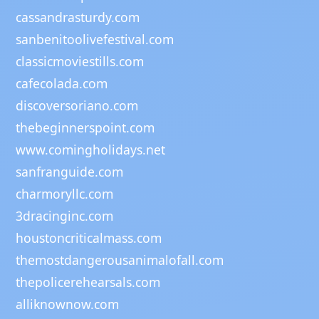
cassandrasturdy.com
sanbenitoolivefestival.com
classicmoviestills.com
cafecolada.com
discoversoriano.com
thebeginnerspoint.com
www.comingholidays.net
sanfranguide.com
charmoryllc.com
3dracinginc.com
houstoncriticalmass.com
themostdangerousanimalofall.com
thepolicerehearsals.com
alliknownow.com