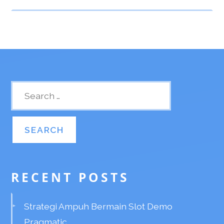
RECENT POSTS
Strategi Ampuh Bermain Slot Demo
Pragmatic