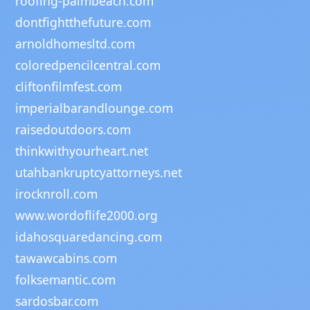
roofing-palmbeach.com
dontfightthefuture.com
arnoldhomesltd.com
coloredpencilcentral.com
cliftonfilmfest.com
imperialbarandlounge.com
raisedoutdoors.com
thinkwithyourheart.net
utahbankruptcyattorneys.net
irocknroll.com
www.wordoflife2000.org
idahosquaredancing.com
tawawcabins.com
folksemantic.com
sardosbar.com