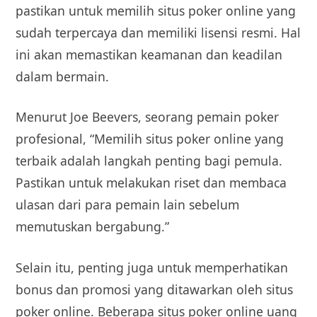
pastikan untuk memilih situs poker online yang
sudah terpercaya dan memiliki lisensi resmi. Hal
ini akan memastikan keamanan dan keadilan
dalam bermain.
Menurut Joe Beevers, seorang pemain poker
profesional, “Memilih situs poker online yang
terbaik adalah langkah penting bagi pemula.
Pastikan untuk melakukan riset dan membaca
ulasan dari para pemain lain sebelum
memutuskan bergabung.”
Selain itu, penting juga untuk memperhatikan
bonus dan promosi yang ditawarkan oleh situs
poker online. Beberapa situs poker online uang