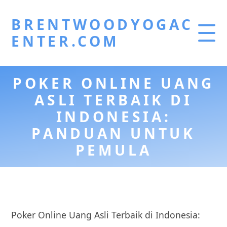
BRENTWOODYOGAC
ENTER.COM
POKER ONLINE UANG
ASLI TERBAIK DI
INDONESIA:
PANDUAN UNTUK
PEMULA
Poker Online Uang Asli Terbaik di Indonesia: