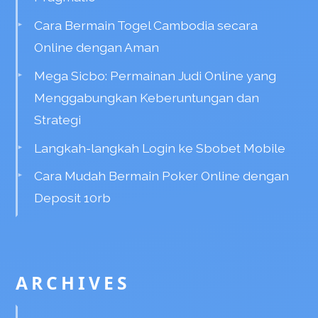
Cara Bermain Togel Cambodia secara
Online dengan Aman
Mega Sicbo: Permainan Judi Online yang
Menggabungkan Keberuntungan dan
Strategi
Langkah-langkah Login ke Sbobet Mobile
Cara Mudah Bermain Poker Online dengan
Deposit 10rb
ARCHIVES