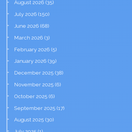
August 2026
(35)
July 2026
(150)
June 2026
(68)
March 2026
(3)
February 2026
(5)
January 2026
(39)
December 2025
(38)
November 2025
(6)
October 2025
(6)
September 2025
(17)
August 2025
(30)
July 2025
(1)