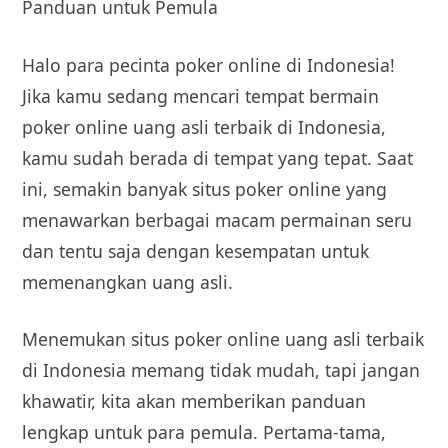
Panduan untuk Pemula
Halo para pecinta poker online di Indonesia!
Jika kamu sedang mencari tempat bermain
poker online uang asli terbaik di Indonesia,
kamu sudah berada di tempat yang tepat. Saat
ini, semakin banyak situs poker online yang
menawarkan berbagai macam permainan seru
dan tentu saja dengan kesempatan untuk
memenangkan uang asli.
Menemukan situs poker online uang asli terbaik
di Indonesia memang tidak mudah, tapi jangan
khawatir, kita akan memberikan panduan
lengkap untuk para pemula. Pertama-tama,