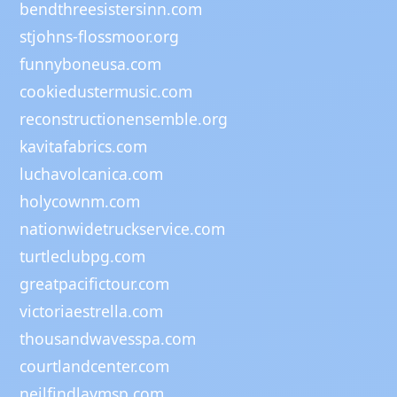
bendthreesistersinn.com
stjohns-flossmoor.org
funnyboneusa.com
cookiedustermusic.com
reconstructionensemble.org
kavitafabrics.com
luchavolcanica.com
holycownm.com
nationwidetruckservice.com
turtleclubpg.com
greatpacifictour.com
victoriaestrella.com
thousandwavesspa.com
courtlandcenter.com
neilfindlaymsp.com