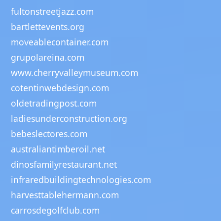
fultonstreetjazz.com
bartlettevents.org
moveablecontainer.com
grupolareina.com
www.cherryvalleymuseum.com
cotentinwebdesign.com
oldetradingpost.com
ladiesunderconstruction.org
bebeslectores.com
australiantimberoil.net
dinosfamilyrestaurant.net
infraredbuildingtechnologies.com
harvesttablehermann.com
carrosdegolfclub.com