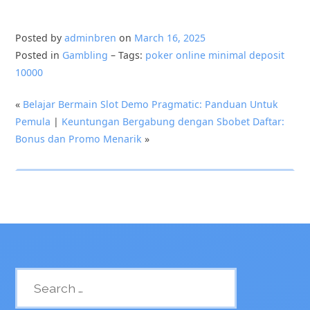
Posted by
adminbren
on
March 16, 2025
Posted in
Gambling
– Tags:
poker online minimal deposit
10000
«
Belajar Bermain Slot Demo Pragmatic: Panduan Untuk
Pemula
|
Keuntungan Bergabung dengan Sbobet Daftar:
Bonus dan Promo Menarik
»