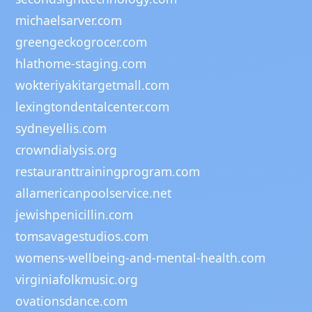
michaelsarver.com
greengeckogrocer.com
hlathome-staging.com
wokteriyakitargetmall.com
lexingtondentalcenter.com
sydneyellis.com
crowndialysis.org
restauranttrainingprogram.com
allamericanpoolservice.net
jewishpenicillin.com
tomsavagestudios.com
womens-wellbeing-and-mental-health.com
virginiafolkmusic.org
ovationsdance.com