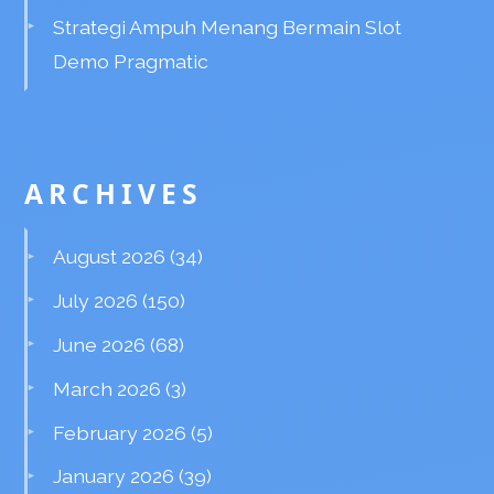
Strategi Ampuh Menang Bermain Slot
Demo Pragmatic
ARCHIVES
August 2026
(34)
July 2026
(150)
June 2026
(68)
March 2026
(3)
February 2026
(5)
January 2026
(39)