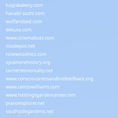
luigisbakery.com
hanabi-sushi.com
wolfandzed.com
dekuta.com
www.cinemabuzz.com
mixdepot.net
rosewoodmcs.com
sycamorehistory.org
cornerstonerealty.net
www.consciousnessandbiofeedback.org
www.iamzowilliams.com
www.hastingsgardencenter.com
pianoexplorer.net
southsidegardens.net