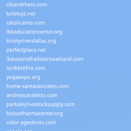
ribandrhein.com
kolekcje.net
catolicanto.com
lbkeducationcenter.org
trinityriverdallas.org
perfectplace.net
3seasonsthaibistrooakland.com
scribblefire.com
yogaexpo.org
home-careassociates.com
andreacavaletto.com
parksleylivestocksupply.com
boisedharmacenter.org
color-agestores.com