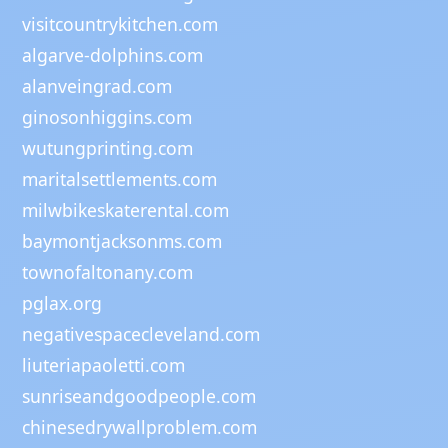
visitcountrykitchen.com
algarve-dolphins.com
alanveingrad.com
ginosonhiggins.com
wutungprinting.com
maritalsettlements.com
milwbikeskaterental.com
baymontjacksonms.com
townofaltonany.com
pglax.org
negativespacecleveland.com
liuteriapaoletti.com
sunriseandgoodpeople.com
chinesedrywallproblem.com