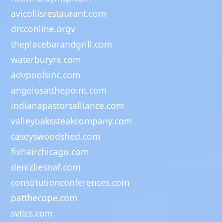
avicollisrestaurant.com
drcconline.org
v
theplacebarandgrill.com
waterburyrx.com
advpoolsinc.com
angelosatthepoint.com
indianapastorsalliance.com
valleyoakssteakcompany.com
caseyswoodshed.com
fixhairchicago.com
denizliesnaf.com
constitutionconferences.com
patthecope.com
svitcs.com