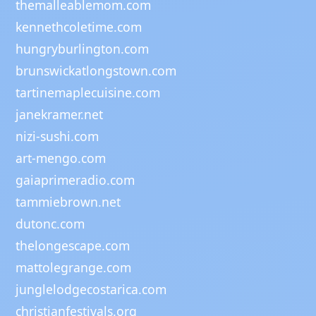
themalleablemom.com
kennethcoletime.com
hungryburlington.com
brunswickatlongstown.com
tartinemaplecuisine.com
janekramer.net
nizi-sushi.com
art-mengo.com
gaiaprimeradio.com
tammiebrown.net
dutonc.com
thelongescape.com
mattolegrange.com
junglelodgecostarica.com
christianfestivals.org