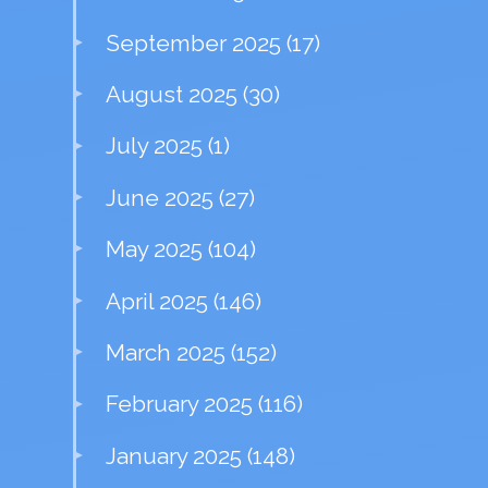
September 2025
(17)
August 2025
(30)
July 2025
(1)
June 2025
(27)
May 2025
(104)
April 2025
(146)
March 2025
(152)
February 2025
(116)
January 2025
(148)