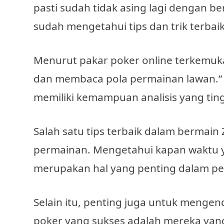
pasti sudah tidak asing lagi dengan 
sudah mengetahui tips dan trik terba
Menurut pakar poker online terkemuka
dan membaca pola permainan lawan.”
memiliki kemampuan analisis yang tin
Salah satu tips terbaik dalam bermain
permainan. Mengetahui kapan waktu ya
merupakan hal yang penting dalam pe
Selain itu, penting juga untuk mengen
poker yang sukses adalah mereka yang 