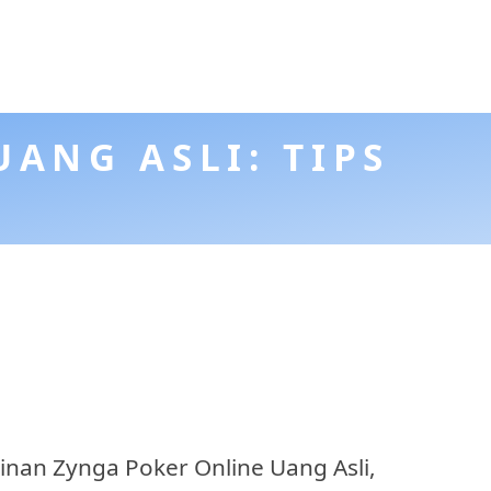
ANG ASLI: TIPS
inan Zynga Poker Online Uang Asli,