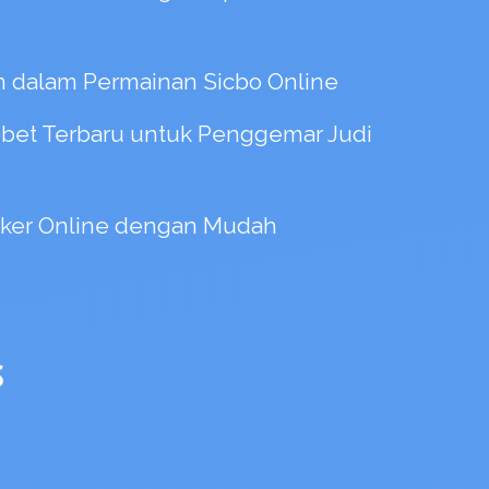
an dalam Permainan Sicbo Online
bobet Terbaru untuk Penggemar Judi
oker Online dengan Mudah
S