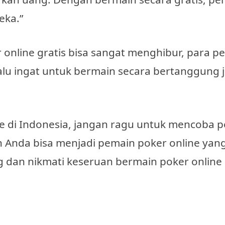
eka.”
online gratis bisa sangat menghibur, para pe
lalu ingat untuk bermain secara bertanggun
ne di Indonesia, jangan ragu untuk mencoba p
 Anda bisa menjadi pemain poker online yang
 dan nikmati keseruan bermain poker online g