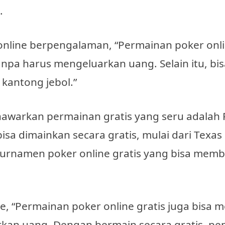
.
nline berpengalaman, “Permainan poker online
tanpa harus mengeluarkan uang. Selain itu, bi
antong jebol.”
enawarkan permainan gratis yang seru adalah 
a dimainkan secara gratis, mulai dari Texas 
rnamen poker online gratis yang bisa memb
e, “Permainan poker online gratis juga bisa m
rkan uang. Dengan bermain secara gratis, 