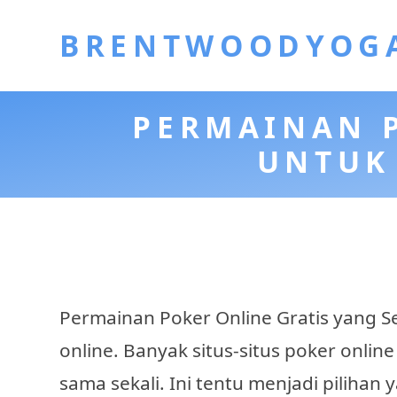
BRENTWOODYOG
PERMAINAN P
UNTUK
Permainan Poker Online Gratis yang S
online. Banyak situs-situs poker on
sama sekali. Ini tentu menjadi pilih