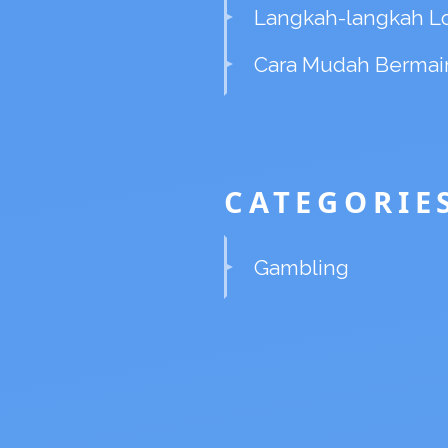
Langkah-langkah Lo
Cara Mudah Bermain
CATEGORIE
Gambling