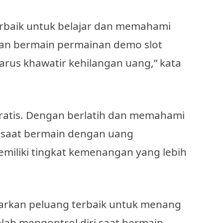
terbaik untuk belajar dan memahami
gan bermain permainan demo slot
arus khawatir kehilangan uang,” kata
gratis. Dengan berlatih dan memahami
 saat bermain dengan uang
emiliki tingkat kemenangan yang lebih
arkan peluang terbaik untuk menang
lah mengontrol diri saat bermain.