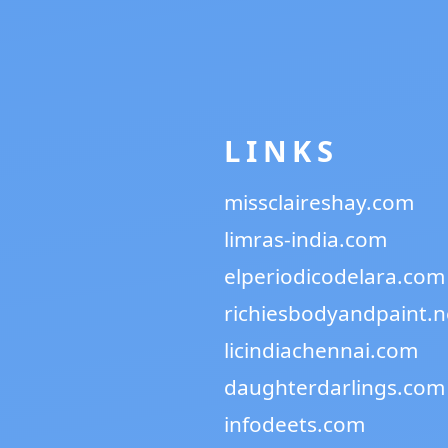
LINKS
missclaireshay.com
limras-india.com
elperiodicodelara.com
richiesbodyandpaint.n
licindiachennai.com
daughterdarlings.com
infodeets.com