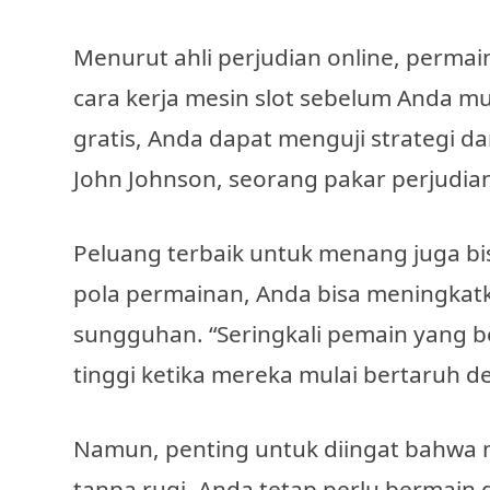
Menurut ahli perjudian online, permai
cara kerja mesin slot sebelum Anda 
gratis, Anda dapat menguji strategi d
John Johnson, seorang pakar perjudian
Peluang terbaik untuk menang juga bi
pola permainan, Anda bisa meningka
sungguhan. “Seringkali pemain yang b
tinggi ketika mereka mulai bertaruh
Namun, penting untuk diingat bahwa 
tanpa rugi, Anda tetap perlu bermain 