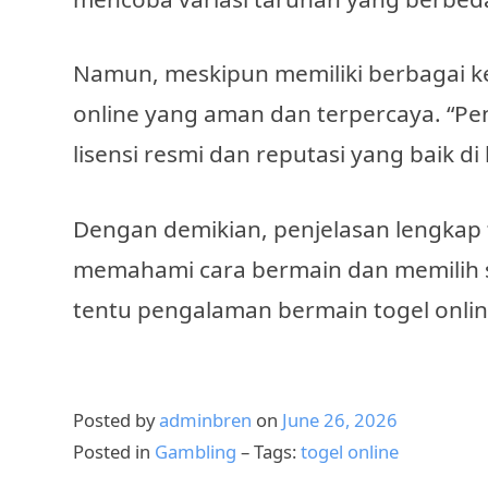
Namun, meskipun memiliki berbagai kel
online yang aman dan terpercaya. “Pen
lisensi resmi dan reputasi yang baik 
Dengan demikian, penjelasan lengkap
memahami cara bermain dan memilih si
tentu pengalaman bermain togel onl
Posted by
adminbren
on
June 26, 2026
Posted in
Gambling
– Tags:
togel online