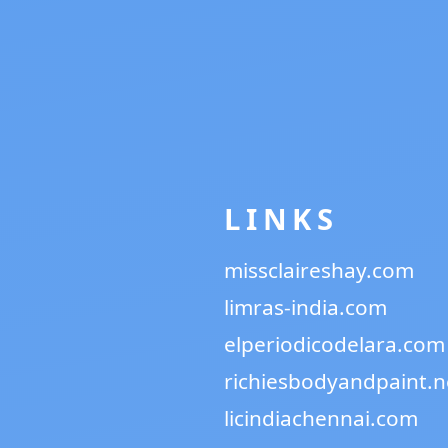
LINKS
missclaireshay.com
limras-india.com
elperiodicodelara.com
richiesbodyandpaint.n
licindiachennai.com