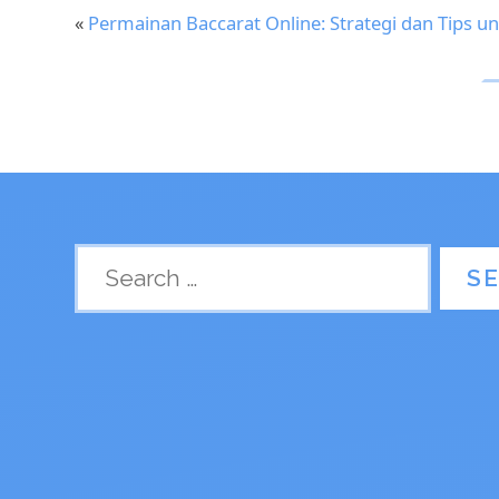
«
Permainan Baccarat Online: Strategi dan Tips u