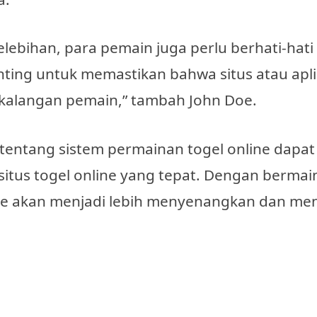
ebihan, para pemain juga perlu berhati-hati d
ting untuk memastikan bahwa situs atau apli
di kalangan pemain,” tambah John Doe.
 tentang sistem permainan togel online dapa
tus togel online yang tepat. Dengan bermain
ine akan menjadi lebih menyenangkan dan m