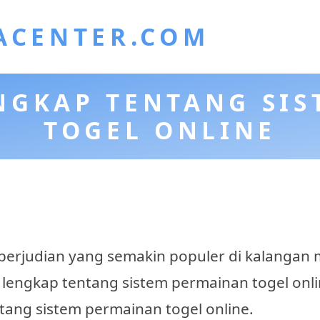
ACENTER.COM
NGKAP TENTANG SI
TOGEL ONLINE
k perjudian yang semakin populer di kalanga
gkap tentang sistem permainan togel online.
tang sistem permainan togel online.