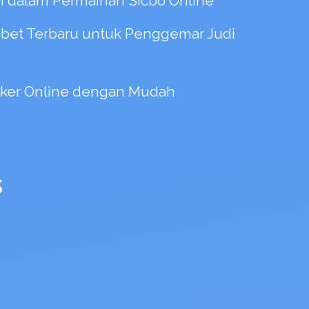
an dalam Permainan Sicbo Online
bobet Terbaru untuk Penggemar Judi
oker Online dengan Mudah
S